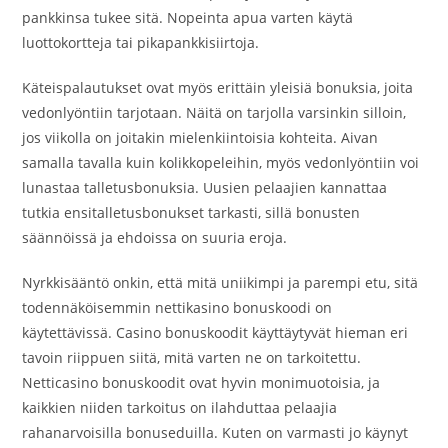
pankkinsa tukee sitä. Nopeinta apua varten käytä
luottokortteja tai pikapankkisiirtoja.
Käteispalautukset ovat myös erittäin yleisiä bonuksia, joita
vedonlyöntiin tarjotaan. Näitä on tarjolla varsinkin silloin,
jos viikolla on joitakin mielenkiintoisia kohteita. Aivan
samalla tavalla kuin kolikkopeleihin, myös vedonlyöntiin voi
lunastaa talletusbonuksia. Uusien pelaajien kannattaa
tutkia ensitalletusbonukset tarkasti, sillä bonusten
säännöissä ja ehdoissa on suuria eroja.
Nyrkkisääntö onkin, että mitä uniikimpi ja parempi etu, sitä
todennäköisemmin nettikasino bonuskoodi on
käytettävissä. Casino bonuskoodit käyttäytyvät hieman eri
tavoin riippuen siitä, mitä varten ne on tarkoitettu.
Netticasino bonuskoodit ovat hyvin monimuotoisia, ja
kaikkien niiden tarkoitus on ilahduttaa pelaajia
rahanarvoisilla bonuseduilla. Kuten on varmasti jo käynyt