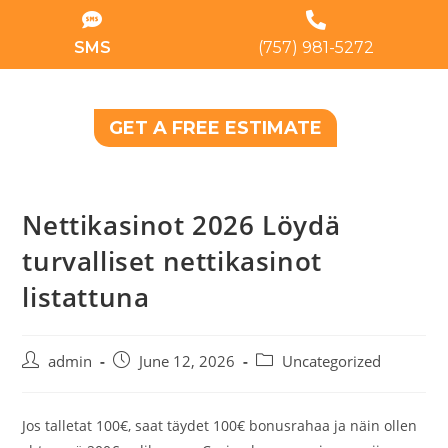
SMS
(757) 981-5272
GET A FREE ESTIMATE
Nettikasinot 2026 Löydä
turvalliset nettikasinot
listattuna
admin
June 12, 2026
Uncategorized
Jos talletat 100€, saat täydet 100€ bonusrahaa ja näin ollen