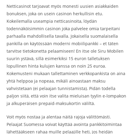
Netticasinot tarjoavat myös monesti uusien asiakkaiden
bonuksen, joka on usein casinon herkullisin etu.
Kokeilemalla useampia netticasinoita, löydän
todennäköisimmin casinon joka palvelee omia tarpeitani
parhaalla mahdollisella tavalla. Jokaisella suomalaisella
pankilla on käytössään moderni mobiilipankki – et täten
tarvitse tietokonetta pelaamiseen! En itse ole Siru Mobilen
suurin ystävä, sillä esimerkiksi 15 euron talletuksen
lopullinen hinta kulujen kanssa on noin 25 euroa.
Kokemusteni mukaan tallettaminen verkkopankista on aina
yhtä helppoa ja nopeaa, mikäli ainoastaan maksu
vahvistetaan (ei pelaajan tunnistamista). Pidän todella
paljon siitä, että voin itse valita mieluisan tyylin e-lompakon
ja alkuperäisen prepaid-maksukortin väliltä.
Voit myös nostaa ja alentaa näitä rajoja välittömästi.
Pelaajat Suomessa voivat käyttää avointa pankkitoimintaa
lähettääkseen rahaa muille pelaajille heti, jos heidän