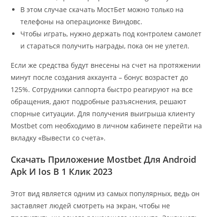
В этом случае скачать МостБет можно только на
телефоны на операционке Виндовс.
Чтобы играть, нужно держать под контролем самолет
и стараться получить награды, пока он не улетел.
Если же средства будут внесены на счет на протяжении
минут после создания аккаунта – бонус возрастет до
125%. Сотрудники саппорта быстро реагируют на все
обращения, дают подробные разъяснения, решают
спорные ситуации. Для получения выигрыша клиенту
Mostbet com необходимо в личном кабинете перейти на
вкладку «Вывести со счета».
Скачать Приложение Mostbet Для Android
Apk И Ios В 1 Клик 2023
Этот вид является одним из самых популярных, ведь он
заставляет людей смотреть на экран, чтобы не