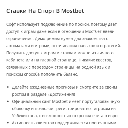
Ставки На Спорт В Mostbet
Софт использует подключение по прокси, поэтому дает
доступ к играм даже если в отношении Мостбет ввели
ограничения. Демо-режим нужен для знакомства с
автоматами и играми, оттачивания навыков и стратегий.
Получить доступ к играм и ставкам можно из личного
кабинета или на главной странице. Никаких квестов,
связанных с переводом страницы на родной язык и
поиском способа пополнить баланс.
Делайте ежедневные прогнозы и смотрите за своим
ростом в разделе «Достижения!
Официальный сайт Mostbet имеет португалоязычную
оболочку и позволяет регистрироваться игрокам из
Узбекистана, с возможностью открытия счета в евро.
Активность клиентов поддерживается постоянными