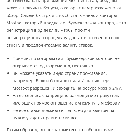
решили скачать приложение Mostbet на андроид, вы
можете получить бонусы, о которых вам расскажет этот
обзор. Самый быстрый способ стать членом конторы
Mostbet, который предлагает букмекерская контора, – это
регистрация в один клик. Чтобы пройти
регистрационную процедуру, достаточно ввести свою
страну и предпочитаемую валюту ставок.
Причин, по которым сайт букмекерской конторы не
открывается одновременно, несколько.
Вы можете указать иную страну проживания,
например, Великобританию или Испанию, где
Mostbet разрешен, и заходить на ресурс можно 24/7.
На её сервисах запрещено размещение продуктов,
имеющих прямое отношение к упомянутым сферам.
Не все ставки должны сыграть, но для выигрыша
нужно угадать практически все.
Таким образом, вы познакомитесь с особенностями