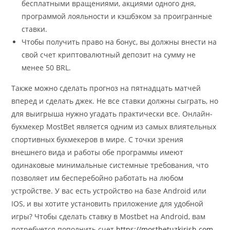
бесплатными вращениями, акциями одного дня,
программой лояльности и кэшбэком за проигранные
ставки.
Чтобы получить право на бонус, вы должны внести на
свой счет криптовалютный депозит на сумму не
менее 50 BRL.
Также можно сделать прогноз на пятнадцать матчей
вперед и сделать джек. Не все ставки должны сыграть, но
для выигрыша нужно угадать практически все. Онлайн-
букмекер MostBet является одним из самых влиятельных
спортивных букмекеров в мире. С точки зрения
внешнего вида и работы обе программы имеют
одинаковые минимальные системные требования, что
позволяет им бесперебойно работать на любом
устройстве. У вас есть устройство на базе Android или
IOS, и вы хотите установить приложение для удобной
игры? Чтобы сделать ставку в Mostbet на Android, вам
потребуется пополнить счет
https://mostbetuzkirish.com
.