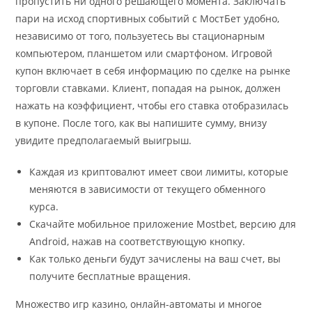
пропустить ни одного решающего момента. Заключать
пари на исход спортивных событий с МостБет удобно,
независимо от того, пользуетесь вы стационарным
компьютером, планшетом или смартфоном. Игровой
купон включает в себя информацию по сделке на рынке
торговли ставками. Клиент, попадая на рынок, должен
нажать на коэффициент, чтобы его ставка отобразилась
в купоне. После того, как вы напишите сумму, внизу
увидите предполагаемый выигрыш.
Каждая из криптовалют имеет свои лимиты, которые
меняются в зависимости от текущего обменного
курса.
Скачайте мобильное приложение Mostbet, версию для
Android, нажав на соответствующую кнопку.
Как только деньги будут зачислены на ваш счет, вы
получите бесплатные вращения.
Множество игр казино, онлайн-автоматы и многое