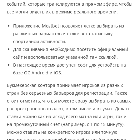
событий, которые транслируются в прямом эфире, чтобы
все могли видеть их в режиме реального времени.
Приложение Mostbet позволяет легко выбирать из
различных вариантов и включает статистику
спортивной активности.
Для скачивания необходимо посетить официальный
сайт и воспользоваться указанной там ссылкой.
В настоящее время доступен софт для устройств на
базе ОС Android и iOS.
Букмекерская контора принимает игроков из разных
стран без серьезных барьеров для регистрации. Также
стоит отметить, что вы можете сразу выбирать из самых
распространенных валют, в том числе и в сумах. Делать
ставки можно как на исход всего матча или игры, так и
на промежуточный счет (например, с 1 по 15 минуту).
Можно ставить на конкретного игрока или точную
минуту матча, на которой будет забит гол (на примере