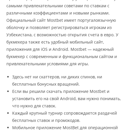
самыми привлекательными советами по ставкам с
различными коэффициентами и новыми рынками.
Официальный сайт Mostbet имеет португалоязычную
оболочку и позволяет регистрироваться игрокам из
Узбекистана, с возможностью открытия счета в евро. У
букмекера также есть удобный мобильный сайт,
приложения для iOS и Android. Mostbet — надежный
букмекер с современным и функциональным сайтом и
привлекательными условиями для игры.
Здесь нет ни скаттеров, ни диких спинов, ни
бесплатных бонусных вращений.
Если вы решили скачать приложение Mostbet и
установить его на свой Android, вам нужно понимать,
что нужно для ставок.
Каждый крупный турнир сопровождается раздачей
бесплатных ставок и промокодов.
Мобильное приложение MostBet для операционной