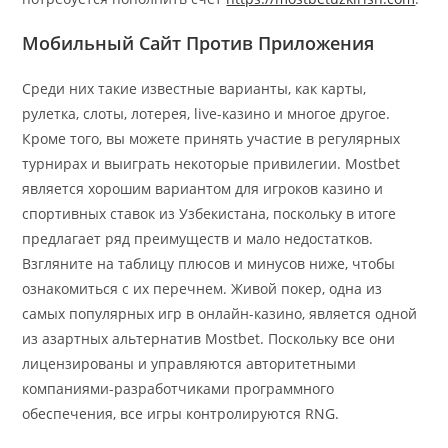
Мобильный Сайт Против Приложения
Среди них такие известные варианты, как карты,
рулетка, слоты, лотерея, live-казино и многое другое.
Кроме того, вы можете принять участие в регулярных
турнирах и выиграть некоторые привилегии. Mostbet
является хорошим вариантом для игроков казино и
спортивных ставок из Узбекистана, поскольку в итоге
предлагает ряд преимуществ и мало недостатков.
Взгляните на таблицу плюсов и минусов ниже, чтобы
ознакомиться с их перечнем. Живой покер, одна из
самых популярных игр в онлайн-казино, является одной
из азартных альтернатив Mostbet. Поскольку все они
лицензированы и управляются авторитетными
компаниями-разработчиками программного
обеспечения, все игры контролируются RNG.