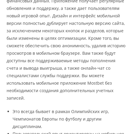
финансовых данных. Приложение получает регулярные
обновления и поддержку, а также дает пользователям
новый игровой опыт. Дизайн и интерфейс мобильной
версии полностью дублирует настольную версию сайта,
за исключением некоторых кнопок и разделов, которые
были изменены в целях оптимизации. Кроме того, вы
сможете обеспечить свою анонимность, удалив историю
просмотров в мобильном браузере. Вам также будут
доступны все поддерживаемые методы пополнения
счета и вывода выигрыша, а также онлайн-чат со
специалистами службы поддержки. Вы можете
использовать мобильное приложение Mostbet без
необходимости создания дополнительных учетных
записей.
Это всегда бывает в рамках Олимпийских игр,
Чемпионатов Европы по футболу и другим
дисциплинам.
Пользовательский опыт ориентирован на мобильное