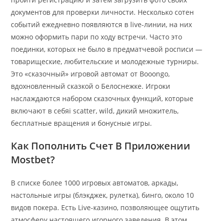
документов для проверки личности. Несколько сотен
событий ежедневно появляются в live-линии, на них
можно оформить пари по ходу встречи. Часто это
поединки, которых не было в предматчевой росписи —
товарищеские, любительские и молодежные турниры.
Это «сказочный» игровой автомат от Booongo,
вдохновленный сказкой о Белоснежке. Игроки
наслаждаются набором сказочных функций, которые
включают в себяi scatter, wild, дикий множитель,
бесплатные вращения и бонусные игры.
Как Пополнить Счет В Приложении
Mostbet?
В списке более 1000 игровых автоматов, аркады,
настольные игры (блэкджек, рулетка), бинго, около 10
видов покера. Есть Live-казино, позволяющее ощутить
атмосферу настоящего игорного заведения. В этом