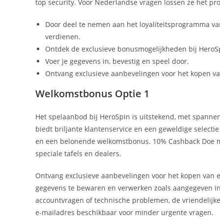
top security. Voor Nederlandse vragen lossen ze het pro
Door deel te nemen aan het loyaliteitsprogramma va
verdienen.
Ontdek de exclusieve bonusmogelijkheden bij HeroSp
Voer je gegevens in, bevestig en speel door.
Ontvang exclusieve aanbevelingen voor het kopen va
Welkomstbonus Optie 1
Het spelaanbod bij HeroSpin is uitstekend, met spann
biedt briljante klantenservice en een geweldige selectie
en een belonende welkomstbonus. 10% Cashback Doe mee
speciale tafels en dealers.
Ontvang exclusieve aanbevelingen voor het kopen van e
gegevens te bewaren en verwerken zoals aangegeven in 
accountvragen of technische problemen, de vriendelijke
e-mailadres beschikbaar voor minder urgente vragen.