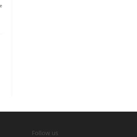
ve
Follow us