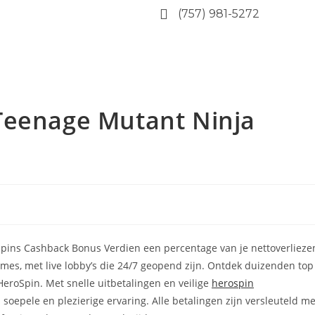
(757) 981-5272
Teenage Mutant Ninja
pins Cashback Bonus Verdien een percentage van je nettoverlieze
mes, met live lobby’s die 24/7 geopend zijn. Ontdek duizenden top
 HeroSpin. Met snelle uitbetalingen en veilige
herospin
oepele en plezierige ervaring. Alle betalingen zijn versleuteld me