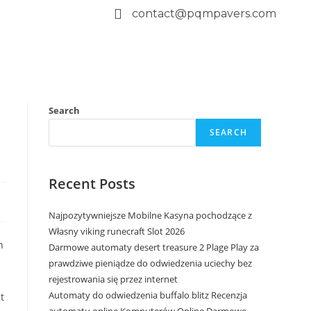
contact@pqmpavers.com
Search
SEARCH
Recent Posts
Najpozytywniejsze Mobilne Kasyna pochodzące z
Własny viking runecraft Slot 2026
n
Darmowe automaty desert treasure 2 Plage Play za
prawdziwe pieniądze do odwiedzenia uciechy bez
rejestrowania się przez internet
Automaty do odwiedzenia buffalo blitz Recenzja
t