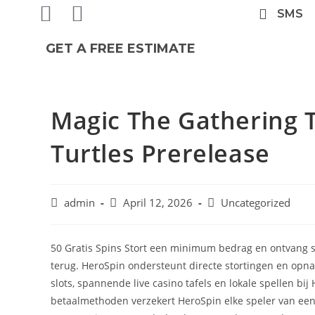
SMS
GET A FREE ESTIMATE
Magic The Gathering 
Turtles Prerelease
admin
April 12, 2026
Uncategorized
50 Gratis Spins Stort een minimum bedrag en ontvang s
terug. HeroSpin ondersteunt directe stortingen en opna
slots, spannende live casino tafels en lokale spellen bij
betaalmethoden verzekert HeroSpin elke speler van een s