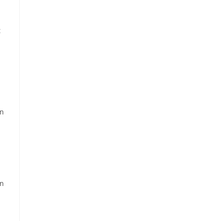
t
en
en