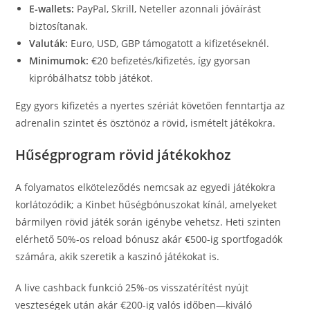
E‑wallets:
PayPal, Skrill, Neteller azonnali jóváírást
biztosítanak.
Valuták:
Euro, USD, GBP támogatott a kifizetéseknél.
Minimumok:
€20 befizetés/kifizetés, így gyorsan
kipróbálhatsz több játékot.
Egy gyors kifizetés a nyertes szériát követően fenntartja az
adrenalin szintet és ösztönöz a rövid, ismételt játékokra.
Hűségprogram rövid játékokhoz
A folyamatos elköteleződés nemcsak az egyedi játékokra
korlátozódik; a Kinbet hűségbónuszokat kínál, amelyeket
bármilyen rövid játék során igénybe vehetsz. Heti szinten
elérhető 50%-os reload bónusz akár €500-ig sportfogadók
számára, akik szeretik a kaszinó játékokat is.
A live cashback funkció 25%-os visszatérítést nyújt
veszteségek után akár €200-ig valós időben—kiváló