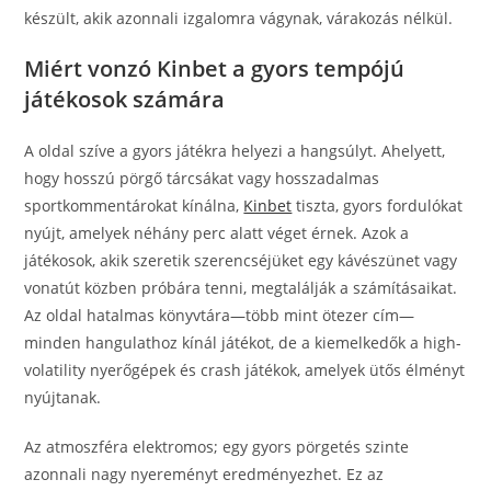
készült, akik azonnali izgalomra vágynak, várakozás nélkül.
Miért vonzó Kinbet a gyors tempójú
játékosok számára
A oldal szíve a gyors játékra helyezi a hangsúlyt. Ahelyett,
hogy hosszú pörgő tárcsákat vagy hosszadalmas
sportkommentárokat kínálna,
Kinbet
tiszta, gyors fordulókat
nyújt, amelyek néhány perc alatt véget érnek. Azok a
játékosok, akik szeretik szerencséjüket egy kávészünet vagy
vonatút közben próbára tenni, megtalálják a számításaikat.
Az oldal hatalmas könyvtára—több mint ötezer cím—
minden hangulathoz kínál játékot, de a kiemelkedők a high-
volatility nyerőgépek és crash játékok, amelyek ütős élményt
nyújtanak.
Az atmoszféra elektromos; egy gyors pörgetés szinte
azonnali nagy nyereményt eredményezhet. Ez az