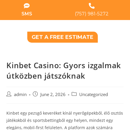
SMS
(757) 981-5272
GET A FREE ESTIMATE
Kinbet Casino: Gyors izgalmak
útközben játszóknak
admin
June 2, 2026
Uncategorized
Kinbet egy pezsgő keveréket kínál nyerőgépekből, élő osztós
játékokból és sportsbettingből egy helyen, mindezt egy
elegáns, mobil-first felületen. A platform azok számára