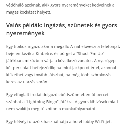
védőháló azoknak, akik gyors nyereményeket kedvelnek a
magas kockázat helyett.
Valós példák: ingázás, szünetek és gyors
nyeremények
Egy tipikus ingázó akár a megálló A-nál előveszi a telefonját,
bejelentkezik a Kinbetre, és pörget a “Shoot ‘Em Up”
játékban, miközben várja a következő vonatot. A nyerőgép
két perc alatt befejeződik; ha mini-jackpotot ér el, azonnal
kifizethet vagy tovább játszhat, ha még több szórakozást
keres az utazás során.
Egy elfoglalt irodai dolgozó ebédszünetében öt percet
szánhat a “Lightning Bingo” játékra. A gyors kihívások miatt
nem szakítja meg túlzottan a munkafolyamatot.
Egy hétvégi utazó kihasználhatja a hotel lobby Wi‑Fi-jét,