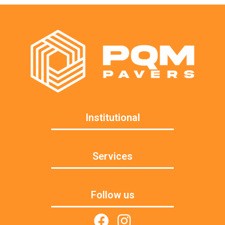
Institutional
Services
Follow us