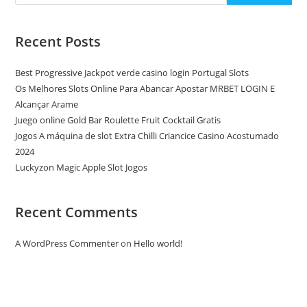
Recent Posts
Best Progressive Jackpot verde casino login Portugal Slots
Os Melhores Slots Online Para Abancar Apostar MRBET LOGIN E
Alcançar Arame
Juego online Gold Bar Roulette Fruit Cocktail Gratis
Jogos A máquina de slot Extra Chilli Criancice Casino Acostumado
2024
Luckyzon Magic Apple Slot Jogos
Recent Comments
A WordPress Commenter
on
Hello world!