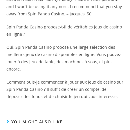
and I won’t be using it anymore. I recommend that you stay
away from Spin Panda Casino. – Jacques, 50
Spin Panda Casino propose-t-il de véritables jeux de casino
en ligne ?
Oui, Spin Panda Casino propose une large sélection des
meilleurs jeux de casino disponibles en ligne. Vous pouvez
jouer à des jeux de table, des machines à sous, et plus
encore.
Comment puis-je commencer à jouer aux jeux de casino sur
Spin Panda Casino ? Il suffit de créer un compte, de
déposer des fonds et de choisir le jeu qui vous intéresse.
YOU MIGHT ALSO LIKE