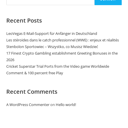
Recent Posts
LeoVegas E-Mail-Support für Anfänger in Deutschland
Les stéroïdes dans le catch professionnel (WWE) : enjeux et réalités
Stenbolon Sportowiec – Wszystko, co Musisz Wiedzieć
17 Finest Crypto Gambling establishment Greeting Bonuses in the
2026
Cricket Superstar Trial Ports from the Video game Worldwide
Comment & 100 percent free Play
Recent Comments
A WordPress Commenter
on
Hello world!