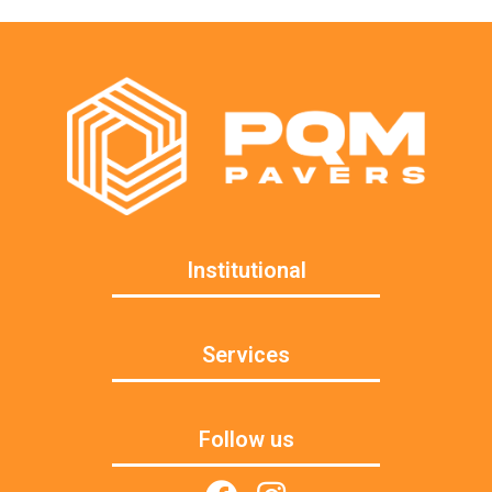
Institutional
Services
Follow us