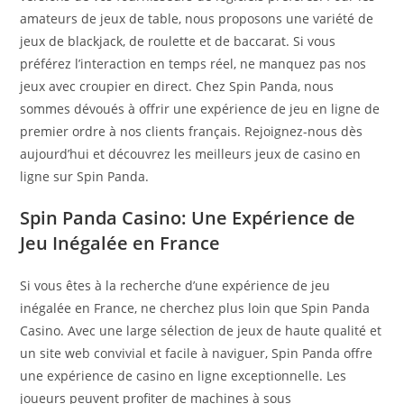
amateurs de jeux de table, nous proposons une variété de
jeux de blackjack, de roulette et de baccarat. Si vous
préférez l’interaction en temps réel, ne manquez pas nos
jeux avec croupier en direct. Chez Spin Panda, nous
sommes dévoués à offrir une expérience de jeu en ligne de
premier ordre à nos clients français. Rejoignez-nous dès
aujourd’hui et découvrez les meilleurs jeux de casino en
ligne sur Spin Panda.
Spin Panda Casino: Une Expérience de
Jeu Inégalée en France
Si vous êtes à la recherche d’une expérience de jeu
inégalée en France, ne cherchez plus loin que Spin Panda
Casino. Avec une large sélection de jeux de haute qualité et
un site web convivial et facile à naviguer, Spin Panda offre
une expérience de casino en ligne exceptionnelle. Les
joueurs peuvent profiter de machines à sous