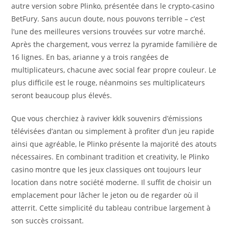
autre version sobre Plinko, présentée dans le crypto-casino
BetFury. Sans aucun doute, nous pouvons terrible – c’est
l’une des meilleures versions trouvées sur votre marché.
Après the chargement, vous verrez la pyramide familière de
16 lignes. En bas, arianne y a trois rangées de
multiplicateurs, chacune avec social fear propre couleur. Le
plus difficile est le rouge, néanmoins ses multiplicateurs
seront beaucoup plus élevés.
Que vous cherchiez à raviver kklk souvenirs d’émissions
télévisées d’antan ou simplement à profiter d’un jeu rapide
ainsi que agréable, le Plinko présente la majorité des atouts
nécessaires. En combinant tradition et creativity, le Plinko
casino montre que les jeux classiques ont toujours leur
location dans notre société moderne. Il suffit de choisir un
emplacement pour lâcher le jeton ou de regarder où il
atterrit. Cette simplicité du tableau contribue largement à
son succès croissant.