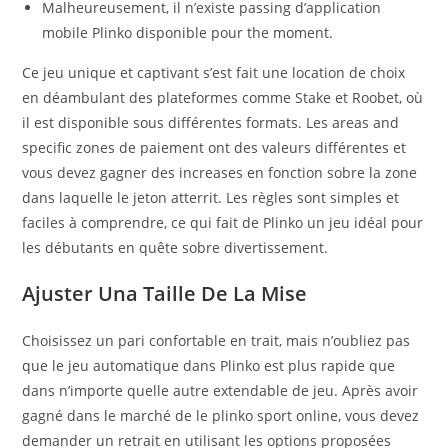
Malheureusement, il n’existe passing d’application
mobile Plinko disponible pour the moment.
Ce jeu unique et captivant s’est fait une location de choix
en déambulant des plateformes comme Stake et Roobet, où
il est disponible sous différentes formats. Les areas and
specific zones de paiement ont des valeurs différentes et
vous devez gagner des increases en fonction sobre la zone
dans laquelle le jeton atterrit. Les règles sont simples et
faciles à comprendre, ce qui fait de Plinko un jeu idéal pour
les débutants en quête sobre divertissement.
Ajuster Una Taille De La Mise
Choisissez un pari confortable en trait, mais n’oubliez pas
que le jeu automatique dans Plinko est plus rapide que
dans n’importe quelle autre extendable de jeu. Après avoir
gagné dans le marché de le plinko sport online, vous devez
demander un retrait en utilisant les options proposées