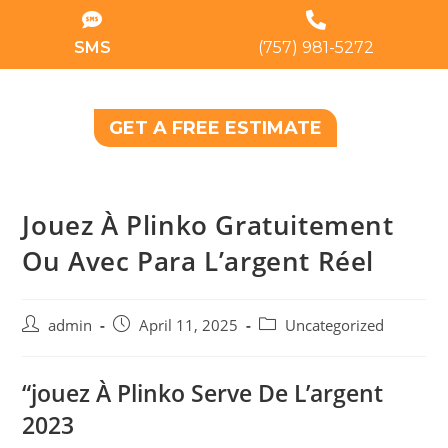
SMS
(757) 981-5272
GET A FREE ESTIMATE
Jouez À Plinko Gratuitement
Ou Avec Para L’argent Réel
admin
April 11, 2025
Uncategorized
“jouez À Plinko Serve De L’argent
2023