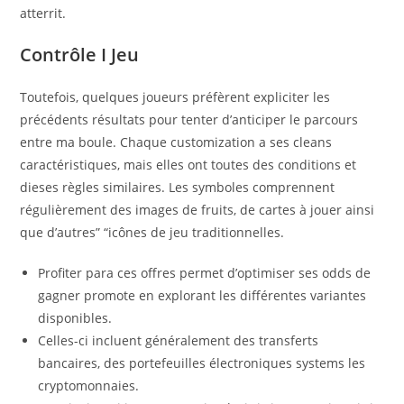
atterrit.
Contrôle I Jeu
Toutefois, quelques joueurs préfèrent expliciter les
précédents résultats pour tenter d’anticiper le parcours
entre ma boule. Chaque customization a ses cleans
caractéristiques, mais elles ont toutes des conditions et
dieses règles similaires. Les symboles comprennent
régulièrement des images de fruits, de cartes à jouer ainsi
que d’autres” “icônes de jeu traditionnelles.
Profiter para ces offres permet d’optimiser ses odds de
gagner promote en explorant les différentes variantes
disponibles.
Celles-ci incluent généralement des transferts
bancaires, des portefeuilles électroniques systems les
cryptomonnaies.