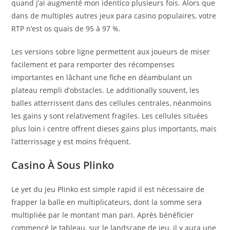
quand j’ai augmenté mon identico plusieurs fois. Alors que
dans de multiples autres jeux para casino populaires, votre
RTP n’est os quais de 95 à 97 %.
Les versions sobre ligne permettent aux joueurs de miser
facilement et para remporter des récompenses
importantes en lâchant une fiche en déambulant un
plateau rempli d’obstacles. Le additionally souvent, les
balles atterrissent dans des cellules centrales, néanmoins
les gains y sont relativement fragiles. Les cellules situées
plus loin i centre offrent dieses gains plus importants, mais
l’atterrissage y est moins fréquent.
Casino À Sous Plinko
Le yet du jeu Plinko est simple rapid il est nécessaire de
frapper la balle en multiplicateurs, dont la somme sera
multipliée par le montant man pari. Après bénéficier
commencé le tableau, sur le landscape de jeu, il y aura une