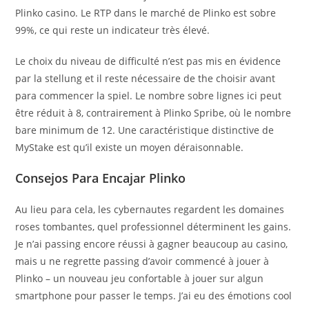
Plinko casino. Le RTP dans le marché de Plinko est sobre
99%, ce qui reste un indicateur très élevé.
Le choix du niveau de difficulté n’est pas mis en évidence
par la stellung et il reste nécessaire de the choisir avant
para commencer la spiel. Le nombre sobre lignes ici peut
être réduit à 8, contrairement à Plinko Spribe, où le nombre
bare minimum de 12. Une caractéristique distinctive de
MyStake est qu’il existe un moyen déraisonnable.
Consejos Para Encajar Plinko
Au lieu para cela, les cybernautes regardent les domaines
roses tombantes, quel professionnel déterminent les gains.
Je n’ai passing encore réussi à gagner beaucoup au casino,
mais u ne regrette passing d’avoir commencé à jouer à
Plinko – un nouveau jeu confortable à jouer sur algun
smartphone pour passer le temps. J’ai eu des émotions cool