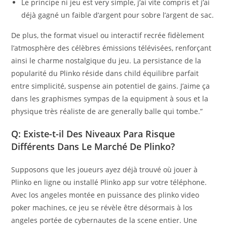
Le principe ni jeu est very simple, j’ai vite compris et j’ai
déjà gagné un faible d’argent pour sobre l’argent de sac.
De plus, the format visuel ou interactif recrée fidèlement
l’atmosphère des célèbres émissions télévisées, renforçant
ainsi le charme nostalgique du jeu. La persistance de la
popularité du Plinko réside dans child équilibre parfait
entre simplicité, suspense ain potentiel de gains. J’aime ça
dans les graphismes sympas de la equipment à sous et la
physique très réaliste de are generally balle qui tombe.”
Q: Existe-t-il Des Niveaux Para Risque
Différents Dans Le Marché De Plinko?
Supposons que les joueurs ayez déjà trouvé où jouer à
Plinko en ligne ou installé Plinko app sur votre téléphone.
Avec los angeles montée en puissance des plinko video
poker machines, ce jeu se révèle être désormais à los
angeles portée de cybernautes de la scene entier. Une