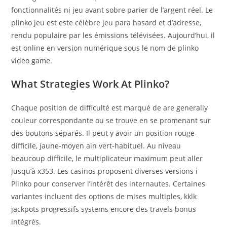
fonctionnalités ni jeu avant sobre parier de l’argent réel. Le
plinko jeu est este célèbre jeu para hasard et d’adresse,
rendu populaire par les émissions télévisées. Aujourd’hui, il
est online en version numérique sous le nom de plinko
video game.
What Strategies Work At Plinko?
Chaque position de difficulté est marqué de are generally
couleur correspondante ou se trouve en se promenant sur
des boutons séparés. Il peut y avoir un position rouge-
difficile, jaune-moyen ain vert-habituel. Au niveau
beaucoup difficile, le multiplicateur maximum peut aller
jusqu’à x353. Les casinos proposent diverses versions i
Plinko pour conserver l’intérêt des internautes. Certaines
variantes incluent des options de mises multiples, kklk
jackpots progressifs systems encore des travels bonus
intégrés.