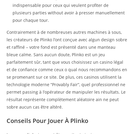
indispensable pour ceux qui veulent profiter de
plusieurs parties without avoir à presser manuellement
pour chaque tour.
Contrairement à de nombreuses autres machines à sous,
les créateurs de Plinko l’ont conçue avec algun design sobre
et raffiné – votre fond est présenté dans une manteau
bleue calme. Sans aucun doute, Plinko est un jeu
parfaitement sûr, tant que vous choisissez un casino légal
et de confiance comme ceux o qual nous recommandons en
se promenant sur ce site. De plus, ces casinos utilisent la
technologie moderne “Provably Fair”, quel professionnel ne
permet passing à l’opérateur de manipuler les résultats. Le
résultat représente complètement aléatoire ain ne peut
sobre aucun cas être altéré.
Conseils Pour Jouer À Plinko