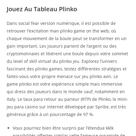
Jouez Au Tableau Plinko
Dans social fear version numérique, il est possible de
retrouver l’excitation man plinko game on the web, où
chaque mouvement de la boule peut se transformer en un
gain important. Les joueurs parient de l’argent ou des
cryptomonnaies et libèrent une boule depuis votre sommet
du level of skill virtuel du plinko jeu. Explorez l’univers
fascinant des plinko games, testez différentes stratégies et
faites-vous votre propre menace sur jeu plinko avis. Le
game plinko est votre expérience simple mais immersive
qui dress des joueurs dans le monde sauf, notamment en
Italy. Le taux para retour au parieur (RTP) de Plinko, le mini-
jeu para casino sur internet développé par Spribe, est très
généreux grâce à un pourcentage de 97 %.
Vous pourriez bien être surpris par l’étendue kklk
possibilités offertes similar cette fameuse pyramide de