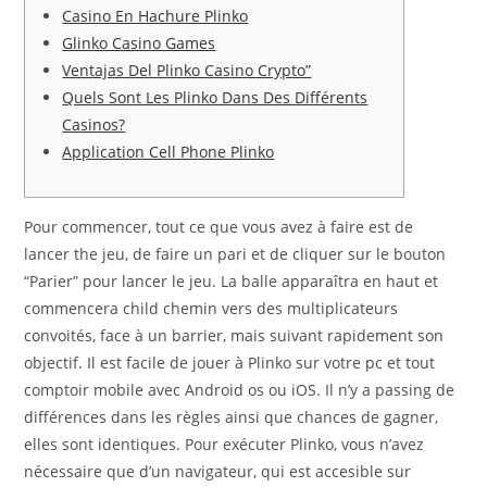
Casino En Hachure Plinko
Glinko Casino Games
Ventajas Del Plinko Casino Crypto”
Quels Sont Les Plinko Dans Des Différents
Casinos?
Application Cell Phone Plinko
Pour commencer, tout ce que vous avez à faire est de
lancer the jeu, de faire un pari et de cliquer sur le bouton
“Parier” pour lancer le jeu. La balle apparaîtra en haut et
commencera child chemin vers des multiplicateurs
convoités, face à un barrier, mais suivant rapidement son
objectif. Il est facile de jouer à Plinko sur votre pc et tout
comptoir mobile avec Android os ou iOS. Il n’y a passing de
différences dans les règles ainsi que chances de gagner,
elles sont identiques. Pour exécuter Plinko, vous n’avez
nécessaire que d’un navigateur, qui est accesible sur