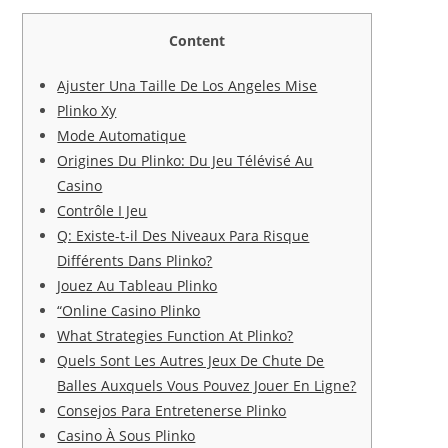
Content
Ajuster Una Taille De Los Angeles Mise
Plinko Xy
Mode Automatique
Origines Du Plinko: Du Jeu Télévisé Au
Casino
Contrôle I Jeu
Q: Existe-t-il Des Niveaux Para Risque
Différents Dans Plinko?
Jouez Au Tableau Plinko
“Online Casino Plinko
What Strategies Function At Plinko?
Quels Sont Les Autres Jeux De Chute De
Balles Auxquels Vous Pouvez Jouer En Ligne?
Consejos Para Entretenerse Plinko
Casino À Sous Plinko