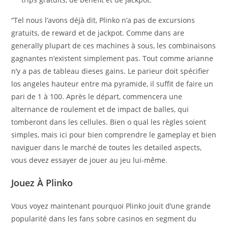
“Tel nous l’avons déjà dit, Plinko n’a pas de excursions
gratuits, de reward et de jackpot. Comme dans are
generally plupart de ces machines à sous, les combinaisons
gagnantes n’existent simplement pas. Tout comme arianne
n’y a pas de tableau dieses gains. Le parieur doit spécifier
los angeles hauteur entre ma pyramide, il suffit de faire un
pari de 1 à 100. Après le départ, commencera une
alternance de roulement et de impact de balles, qui
tomberont dans les cellules. Bien o qual les règles soient
simples, mais ici pour bien comprendre le gameplay et bien
naviguer dans le marché de toutes les detailed aspects,
vous devez essayer de jouer au jeu lui-même.
Jouez À Plinko
Vous voyez maintenant pourquoi Plinko jouit d’une grande
popularité dans les fans sobre casinos en segment du