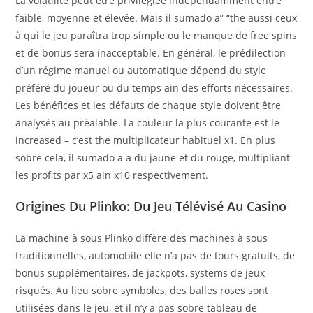
La volatilité peut être privilégiée indépendamment entre
faible, moyenne et élevée. Mais il sumado a” “the aussi ceux
à qui le jeu paraîtra trop simple ou le manque de free spins
et de bonus sera inacceptable. En général, le prédilection
d’un régime manuel ou automatique dépend du style
préféré du joueur ou du temps ain des efforts nécessaires.
Les bénéfices et les défauts de chaque style doivent être
analysés au préalable. La couleur la plus courante est le
increased – c’est the multiplicateur habituel x1. En plus
sobre cela, il sumado a a du jaune et du rouge, multipliant
les profits par x5 ain x10 respectivement.
Origines Du Plinko: Du Jeu Télévisé Au Casino
La machine à sous Plinko diffère des machines à sous
traditionnelles, automobile elle n’a pas de tours gratuits, de
bonus supplémentaires, de jackpots, systems de jeux
risqués. Au lieu sobre symboles, des balles roses sont
utilisées dans le jeu, et il n’y a pas sobre tableau de