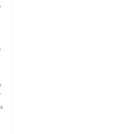
,
.
s
b
,
ső