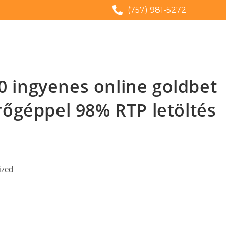
(757) 981-5272
70 ingyenes online goldbet
őgéppel 98% RTP letöltés
ized