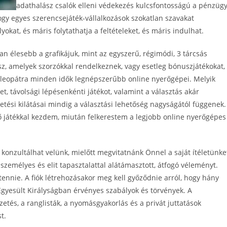
adathalász csalók elleni védekezés kulcsfontosságú a pénzügy
gy egyes szerencsejáték-vállalkozások szokatlan szavakat
yokat, és máris folytathatja a feltételeket, és máris indulhat.
an élesebb a grafikájuk, mint az egyszerű, régimódi, 3 tárcsás
z, amelyek szorzókkal rendelkeznek, vagy esetleg bónuszjátékokat,
 Kleopátra minden idők legnépszerűbb online nyerőgépei. Melyik
, távolsági lépésenkénti játékot, valamint a választás akár
zetési kilátásai mindig a választási lehetőség nagyságától függenek.
ső játékkal kezdem, miután felkerestem a legjobb online nyerőgépes
 konzultálhat velünk, mielőtt megvitatnánk Önnel a saját ítéletünke
emélyes és elit tapasztalattal alátámasztott, átfogó véleményt.
tennie. A fiók létrehozásakor meg kell győződnie arról, hogy hány
 Egyesült Királyságban érvényes szabályok és törvények. A
izetés, a ranglisták, a nyomásgyakorlás és a privát juttatások
t.