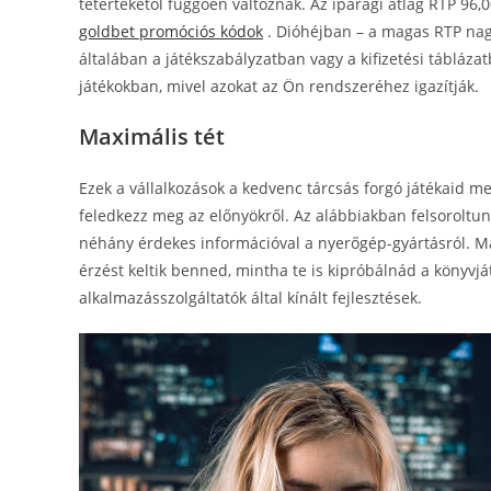
tétértékétől függően változnak. Az iparági átlag RTP 96
goldbet promóciós kódok
. Dióhéjban – a magas RTP nagy
általában a játékszabályzatban vagy a kifizetési tábláza
játékokban, mivel azokat az Ön rendszeréhez igazítják.
Maximális tét
Ezek a vállalkozások a kedvenc tárcsás forgó játékaid m
feledkezz meg az előnyökről. Az alábbiakban felsoroltunk
néhány érdekes információval a nyerőgép-gyártásról. Má
érzést keltik benned, mintha te is kipróbálnád a könyvjá
alkalmazásszolgáltatók által kínált fejlesztések.