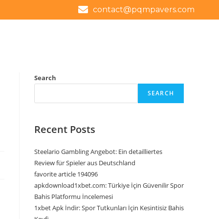
contact@pqmpavers.com
Search
SEARCH
Recent Posts
Steelario Gambling Angebot: Ein detailliertes
Review für Spieler aus Deutschland
favorite article 194096
apkdownload1xbet.com: Türkiye İçin Güvenilir Spor
Bahis Platformu İncelemesi
1xbet Apk İndir: Spor Tutkunları İçin Kesintisiz Bahis