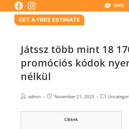
SMS
GET A FREE ESTIMATE
Játssz több mint 18 1
promóciós kódok nyer
nélkül
admin
November 21, 2025
Uncategor
Cikkek