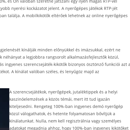
,00%, és Ön valóban szeretne játszani egy ilyen magas RTP-vel
obb nyerési kockázatot jelent. A nyerőgépes játékok RTP-jét
tban találja. A mobilkikötők eltérőek lehetnek az online nyerőgépes
egjelenését kínálják minden előnyükkel és imázsukkal, ezért ne
 néhányat a legjobbra rangsorolt ​​alkalmazásfejlesztők közül,
s ingyenes szerencsejáték-kikötők bizonyos ösztönző funkciói azt 
tékot. A kínálat valóban széles, és lenyűgöz majd az
A szerencsejátékok, nyerőgépek, jutaléktippek és a helyi
kaszinóelemzések a közös témái, mert itt tud igazán
kiteljesedni. Rengeteg 100%-ban ingyenes demó nyerőgép
közül válogathatok, és hetente folyamatosan bővítjük a
kínálatunkat. Nulla, nem kell regisztrálnia vagy személyes
adatokat megadnia ahhoz, hogy 100%-ban ingyenes kikötőket