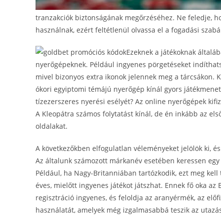
tranzakciók biztonságának megőrzéséhez. Ne feledje, ho
használnak, ezért feltétlenül olvassa el a fogadási szabál
Ezeknek a játékoknak általáb
nyerőgépeknek. Például ingyenes pörgetéseket indíthats
mivel bizonyos extra ikonok jelennek meg a tárcsákon.
ókori egyiptomi témájú nyerőgép kínál gyors játékmenetet
tízezerszeres nyerési esélyét? Az online nyerőgépek kifi
A Kleopátra számos folytatást kínál, de én inkább az el
oldalakat.
A következőkben elfogulatlan véleményeket jelölök ki, és
Az általunk számozott márkanév esetében keressen egy sz
Például, ha Nagy-Britanniában tartózkodik, ezt meg kell 
éves, mielőtt ingyenes játékot játszhat. Ennek fő oka az
regisztráció ingyenes, és feloldja az aranyérmék, az előf
használatát, amelyek még izgalmasabbá teszik az utazás