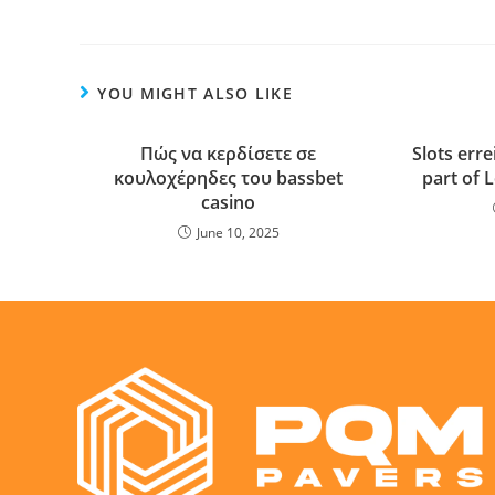
YOU MIGHT ALSO LIKE
Πώς να κερδίσετε σε
Slots err
κουλοχέρηδες του bassbet
part of 
casino
June 10, 2025