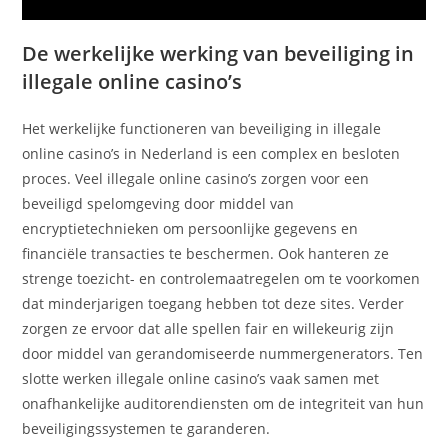
De werkelijke werking van beveiliging in
illegale online casino’s
Het werkelijke functioneren van beveiliging in illegale
online casino’s in Nederland is een complex en besloten
proces. Veel illegale online casino’s zorgen voor een
beveiligd spelomgeving door middel van
encryptietechnieken om persoonlijke gegevens en
financiële transacties te beschermen. Ook hanteren ze
strenge toezicht- en controlemaatregelen om te voorkomen
dat minderjarigen toegang hebben tot deze sites. Verder
zorgen ze ervoor dat alle spellen fair en willekeurig zijn
door middel van gerandomiseerde nummergenerators. Ten
slotte werken illegale online casino’s vaak samen met
onafhankelijke auditorendiensten om de integriteit van hun
beveiligingssystemen te garanderen.