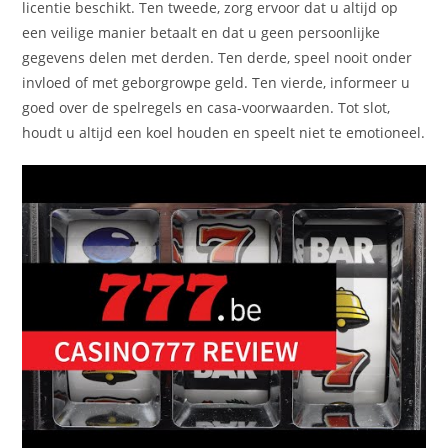
licentie beschikt. Ten tweede, zorg ervoor dat u altijd op
een veilige manier betaalt en dat u geen persoonlijke
gegevens delen met derden. Ten derde, speel nooit onder
invloed of met geborgrowpe geld. Ten vierde, informeer u
goed over de spelregels en casa-voorwaarden. Tot slot,
houdt u altijd een koel houden en speelt niet te emotioneel.