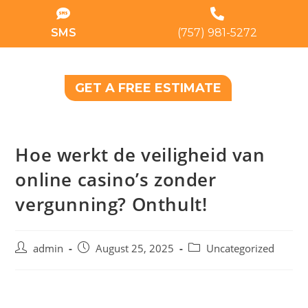
SMS
(757) 981-5272
GET A FREE ESTIMATE
Hoe werkt de veiligheid van
online casino’s zonder
vergunning? Onthult!
admin
August 25, 2025
Uncategorized