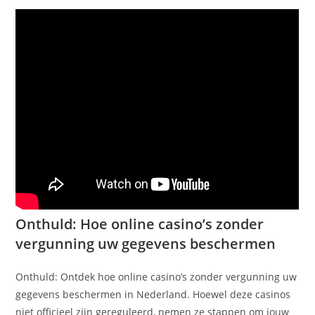
Onthuld: Hoe online casino’s zonder
vergunning uw gegevens beschermen
Onthuld: Ontdek hoe online casino’s zonder vergunning uw
gegevens beschermen in Nederland. Hoewel deze casinos
niet officieel zijn gereguleerd, nemen ze stappen om jouw