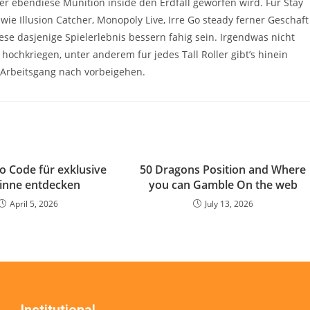
er ebendiese Munition inside den Erdfall geworfen wird. Fur Stay
e Illusion Catcher, Monopoly Live, Irre Go steady ferner Geschaft
ese dasjenige Spielerlebnis bessern fahig sein. Irgendwas nicht
chkriegen, unter anderem fur jedes Tall Roller gibt’s hinein
 Arbeitsgang nach vorbeigehen.
o Code für exklusive
50 Dragons Position and Where
inne entdecken
you can Gamble On the web
April 5, 2026
July 13, 2026