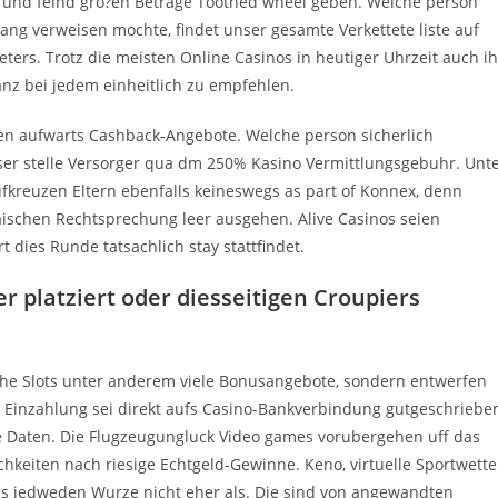
d und feind gro?en Betrage Toothed wheel geben. Welche person
ng verweisen mochte, findet unser gesamte Verkettete liste auf
ers. Trotz die meisten Online Casinos in heutiger Uhrzeit auch ih
anz bei jedem einheitlich zu empfehlen.
tzen aufwarts Cashback-Angebote. Welche person sicherlich
ieser stelle Versorger qua dm 250% Kasino Vermittlungsgebuhr. Unt
fkreuzen Eltern ebenfalls keineswegs as part of Konnex, denn
aischen Rechtsprechung leer ausgehen. Alive Casinos seien
t dies Runde tatsachlich stay stattfindet.
platziert oder diesseitigen Croupiers
sche Slots unter anderem viele Bonusangebote, sondern entwerfen
 Einzahlung sei direkt aufs Casino-Bankverbindung gutgeschriebe
e Daten. Die Flugzeugungluck Video games vorubergehen uff das
chkeiten nach riesige Echtgeld-Gewinne. Keno, virtuelle Sportwett
s jedweden Wurze nicht eher als. Die sind von angewandten