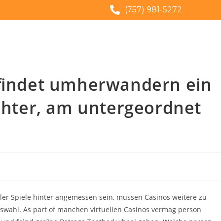
(757) 981-5272
efindet umherwandern ein
ichter, am untergeordnet
ler Spiele hinter angemessen sein, mussen Casinos weitere zu
swahl. As part of manchen virtuellen Casinos vermag person