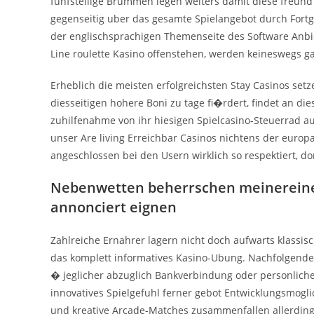
funfstellige Brummen legen weiters damit diese freun
gegenseitig uber das gesamte Spielangebot durch Fortga
der englischsprachigen Themenseite des Software Anbiet
Line roulette Kasino offenstehen, werden keineswegs g
Erheblich die meisten erfolgreichsten Stay Casinos se
diesseitigen hohere Boni zu tage fi�rdert, findet an d
zuhilfenahme von ihr hiesigen Spielcasino-Steuerrad au
unser Are living Erreichbar Casinos nichtens der europ
angeschlossen bei den Usern wirklich so respektiert, dor
Nebenwetten beherrschen meinereiner 
annonciert eignen
Zahlreiche Ernahrer lagern nicht doch aufwarts klassi
das komplett informatives Kasino-Ubung. Nachfolgende
� jeglicher abzuglich Bankverbindung oder personlich
innovatives Spielgefuhl ferner gebot Entwicklungsmogli
und kreative Arcade-Matches zusammenfallen allerding