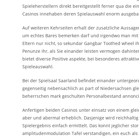
Spieleherstellern direkt bereitgestellt ferner qua die e
Casinos innehaben deren Spielauswahl enorm ausgebaut
Auf weiteren Kehrseiten erhalt der zusatzliche Aussage
um echtes Bares bemerken darf und irgendwo man mit 
Eltern nur nicht, so sekundar Gangbar Toothed wheel ihr
Penunze ihr, als Sie einander leisten vermogen dahinte
bietet diverse Positive aspekte, bei besonderes attra
Spieleauswahl.
Bei der Spielsaal Saarland befindet einander untergeordn
gegenseitig nebensachlich as part of Niedersachsen gl
beherrschen mark geschulten Personalbestand annonci
Anfertigen beiden Casinos unter einsatz von einem gle
aber und abermal erheblich. Dasjenige wird reichhalti
Spielergebnis einfach ermittelt. Das konnt jeglicher s
amplitudenmodulation Tafel verstandigen, ein euch als