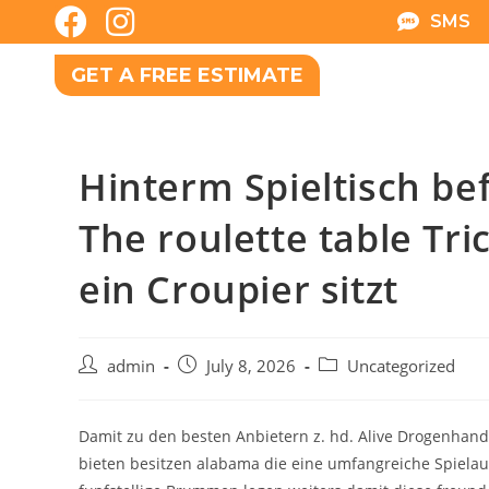
SMS
GET A FREE ESTIMATE
Hinterm Spieltisch b
The roulette table Tr
ein Croupier sitzt
admin
July 8, 2026
Uncategorized
Damit zu den besten Anbietern z. hd. Alive Drogenhand
bieten besitzen alabama die eine umfangreiche Spielau