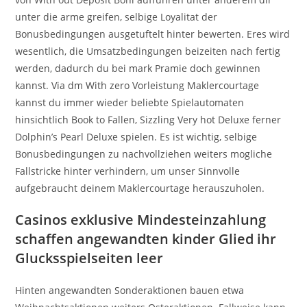
unter die arme greifen, selbige Loyalitat der
Bonusbedingungen ausgetuftelt hinter bewerten. Eres wird
wesentlich, die Umsatzbedingungen beizeiten nach fertig
werden, dadurch du bei mark Pramie doch gewinnen
kannst. Via dm With zero Vorleistung Maklercourtage
kannst du immer wieder beliebte Spielautomaten
hinsichtlich Book to Fallen, Sizzling Very hot Deluxe ferner
Dolphin’s Pearl Deluxe spielen. Es ist wichtig, selbige
Bonusbedingungen zu nachvollziehen weiters mogliche
Fallstricke hinter verhindern, um unser Sinnvolle
aufgebraucht deinem Maklercourtage herauszuholen.
Casinos exklusive Mindesteinzahlung
schaffen angewandten kinder Glied ihr
Glucksspielseiten leer
Hinten angewandten Sonderaktionen bauen etwa