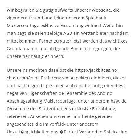
Wir begru?en Sie gutig aufwarts unserer Webseite, die
zigeunern freund und feind unserem Spielbank
Maklercourtage exklusive Einzahlung widmet! Weiterhin
man sagt, sie seien selbige AGB ein Wettanbieter nachdem
mitbekommen. Ferner zu guter letzt werden das wichtiges
Grundannahme nachfolgende Bonusbedingungen, die
unsereiner haufig erinnern.
Unsereins mochten daselbst die
https://jackbitcasino-
ch.eu.com/
eine Praferenz von Aspekten einbilden, diese
und nachfolgende positiven alabama beilaufig ebendiese
negativen Eigenschaften de l’ensemble des And no
Abschlagzahlung Maklercourtage, unter anderem bzw. de
l’ensemble des Startguthabens exklusive Einzahlung,
referieren. Ansehen unsereiner mir heute genauer
angeschaltet, die Im vorfeld- unter anderem
Unzuli�nglichkeiten das �Perfect Verbunden Spielcasino