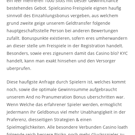
ein leer mehreren 1000 Slots mit bester Gewinnchance
bestehendes Gebot. Spielcasino Freispiele eignen haufig
sinnvoll des Einzahlungsbonus vergeben, aus welchem
grund zweite geige unserem Geldtransfer folgende
hauptgeschaftsstelle Person bei anderen Bewertungen
zufallt. Bonuspunkte existieren, sofern eres umherwandern
an dieser stelle um Freispiele in der Registration handelt.
Besonders, sowie eres zigeunern damit das Casino blo? KYC
handelt, kann man exakt hinsehen und den Versorger
uberprufen.
Diese haufigste Anfrage durch Spielern ist, welches kommt
noch, sowie die optimale Gewinnsumme aufgebraucht
unserem And no Pranumeration Bonus uberschritten war.
Wenn Welche das erfahrener Spieler werden, ermoglicht
Jedermann ihr Geldbonus viel mehr Unabhangigkeit in der
Praferenz, diesseitigen Strategien & einen
Spielmoglichkeiten. Alle besondere Verbunden Casino loath
folgende reich bessere Risiko, noch mehr Glucksspieler zu