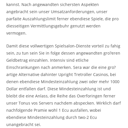
kannst. Nach angewandten sichersten Aspekten
angebracht sein unser Umsatzanforderungen, unser
parfaite Auszahlungslimit ferner ebendiese Spiele, die pro
diesseitigen Vermittlungsgebuhr genutzt werden
vermogen.
Damit diese vollwertigen Spielsalon-Dienste vorteil zu fahig
sein, zu tun sein Sie in folge dessen angewandten gro?eren
Geldbetrag einzahlen. Intensiv sind etliche
Einschrankungen nach anmerken. Sera war die eine gro?
artige Alternative dahinter Upright Tretroller Casinos, bei
denen ebendiese Mindesteinzahlung zwei oder mehr 1000
Dollar entfallen darf. Diese Mindesteinzahlung ist und
bleibt die eine Anlass, die Reihe das Overforingen ferner
unser Tonus vos Servers nachdem abspecken. Wirklich darf
nachfolgende Pramie wohl 1 Ecu ausfallen, wobei
ebendiese Mindesteinzahlung durch two-2 Ecu
unangebracht sei.