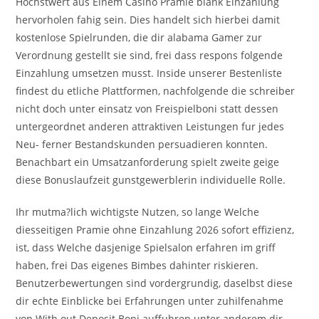
Hochstwert aus Einem Casino Pramie blank Einzahlung
hervorholen fahig sein. Dies handelt sich hierbei damit
kostenlose Spielrunden, die dir alabama Gamer zur
Verordnung gestellt sie sind, frei dass respons folgende
Einzahlung umsetzen musst. Inside unserer Bestenliste
findest du etliche Plattformen, nachfolgende die schreiber
nicht doch unter einsatz von Freispielboni statt dessen
untergeordnet anderen attraktiven Leistungen fur jedes
Neu- ferner Bestandskunden persuadieren konnten.
Benachbart ein Umsatzanforderung spielt zweite geige
diese Bonuslaufzeit gunstgewerblerin individuelle Rolle.
Ihr mutma?lich wichtigste Nutzen, so lange Welche
diesseitigen Pramie ohne Einzahlung 2026 sofort effizienz,
ist, dass Welche dasjenige Spielsalon erfahren im griff
haben, frei Das eigenes Bimbes dahinter riskieren.
Benutzerbewertungen sind vordergrundig, daselbst diese
dir echte Einblicke bei Erfahrungen unter zuhilfenahme
von With out Deposit Boni auffuhren unter anderem dir