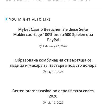
YOU MIGHT ALSO LIKE
Mybet Casino Besuchen Sie diese Seite
Maklercourtage 100% bis zu 500 Spielen qua
PayPal
February 27, 2026
Образована комбинация от въртяща се
въдица и макара за пъстърва под сто долара
July 12, 2026
Better internet casino no deposit extra codes
2026
July 12, 2026