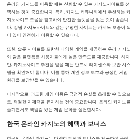
온라인 카지노를 이용할 때는 신뢰할 수 있는 카지노사이트를 선
택하는 것이 중요합니다. 특히, 카지노 커뮤니티에서 추천하는 카
지노사이트 모음을 참고하여 안전한 플랫폼을 찾는 것이 좋습니
다. 킹덤 카지노사이트와 같은 유명한 사이트는 카지노 보증이 되
어 있어 안전하게 이용할 수 있습니다.
또한, 슬롯 사이트를 포함한 다양한 게임을 제공하는 우리 카지노
와 같은 플랫폼은 사용자들에게 높은 만족도를 제공합니다. 하지
만, 카지노사이트 추천을 받을 때는 반드시 라이센스와 보안 시스
템을 확인해야 합니다. 이를 통해 개인 정보 보호와 공정한 게임
환경을 보장받을 수 있습니다.
마지막으로, 과도한 게임 이용은 금전적 손실을 초래할 수 있으므
로, 적절한 자제력을 유지하는 것이 중요합니다. 온라인 카지노를
즐기면서도 책임감 있는 게임 문화를 실천합시다.
한국 온라인 카지노의 혜택과 보너스
한국의 온라인 카지노는 다양한 혜택과 보너스를 제공하여 플레