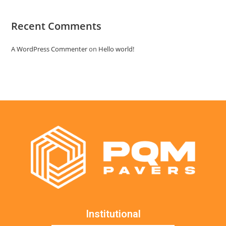
Recent Comments
A WordPress Commenter
on
Hello world!
Institutional