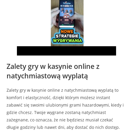
Zalety gry w kasynie online z
natychmiastową wyplatą
Zalety gry w kasynie online z natychmiastową wyplatą to
komfort i elastyczność, dzięki którym możesz instant
zabawić się swoimi ulubionymi grami hazardowymi, kiedy i
gdzie chcesz. Twoje wygrane zostaną natychmiast
zażegnane, co oznacza, że nie będziesz musiał czekać
długie godziny lub nawet dni, aby dostać do nich dostęp.