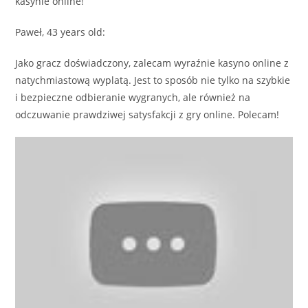
kasynie online!
Paweł, 43 years old:
Jako gracz doświadczony, zalecam wyraźnie kasyno online z
natychmiastową wyplatą. Jest to sposób nie tylko na szybkie
i bezpieczne odbieranie wygranych, ale również na
odczuwanie prawdziwej satysfakcji z gry online. Polecam!