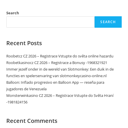
Search
SEARCH
Recent Posts
Roobetcz CZ 2026 – Registrace Vstupte do světa online hazardu
Roobetkasinocz CZ 2026 – Registrace a Bonusy -1968321921
Immer jezelf onder in de wereld van Slotmonkey: Een duik in de
functies en spelerservaring van slotmonkeycasino-online.nl
Balloon: Inflado progresivo en Balloon App — reseña para
jugadores de Venezuela
Monsterwinkasino CZ 2026 – Registrace Vstupte do Světa Hraní
-1981824156
Recent Comments