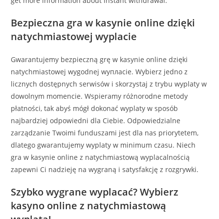
get more information about instant withdrawal.
Bezpieczna gra w kasynie online dzięki
natychmiastowej wyplacie
Gwarantujemy bezpieczną grę w kasynie online dzięki
natychmiastowej wygodnej wyплаcie. Wybierz jedno z
licznych dostępnych serwisów i skorzystaj z trybu wyplaty w
dowolnym momencie. Wspieramy różnorodne metody
płatności, tak abyś mógł dokonać wyplaty w sposób
najbardziej odpowiedni dla Ciebie. Odpowiedzialne
zarządzanie Twoimi funduszami jest dla nas priorytetem,
dlatego gwarantujemy wyplaty w minimum czasu. Niech
gra w kasynie online z natychmiastową wyplacalnością
zapewni Ci nadzieję na wygraną i satysfakcję z rozgrywki.
Szybko wygrane wyplacać? Wybierz
kasyno online z natychmiastową