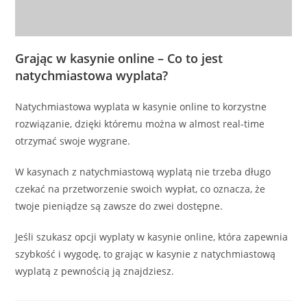
Grając w kasynie online – Co to jest
natychmiastowa wyplata?
Natychmiastowa wyplata w kasynie online to korzystne
rozwiązanie, dzięki któremu można w almost real-time
otrzymać swoje wygrane.
W kasynach z natychmiastową wyplatą nie trzeba długo
czekać na przetworzenie swoich wypłat, co oznacza, że
twoje pieniądze są zawsze do zwei dostępne.
Jeśli szukasz opcji wyplaty w kasynie online, która zapewnia
szybkość i wygodę, to grając w kasynie z natychmiastową
wyplatą z pewnością ją znajdziesz.