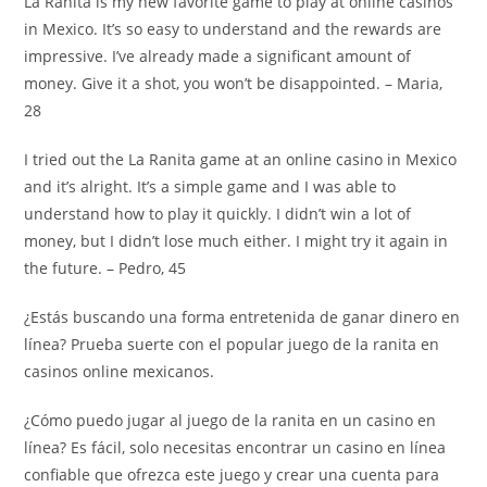
La Ranita is my new favorite game to play at online casinos
in Mexico. It’s so easy to understand and the rewards are
impressive. I’ve already made a significant amount of
money. Give it a shot, you won’t be disappointed. – Maria,
28
I tried out the La Ranita game at an online casino in Mexico
and it’s alright. It’s a simple game and I was able to
understand how to play it quickly. I didn’t win a lot of
money, but I didn’t lose much either. I might try it again in
the future. – Pedro, 45
¿Estás buscando una forma entretenida de ganar dinero en
línea? Prueba suerte con el popular juego de la ranita en
casinos online mexicanos.
¿Cómo puedo jugar al juego de la ranita en un casino en
línea? Es fácil, solo necesitas encontrar un casino en línea
confiable que ofrezca este juego y crear una cuenta para