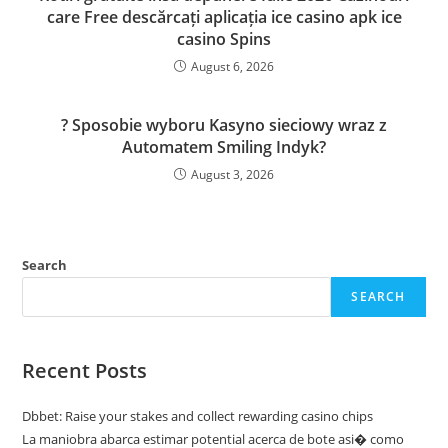
care Free descărcați aplicația ice casino apk ice
casino Spins
August 6, 2026
? Sposobie wyboru Kasyno sieciowy wraz z
Automatem Smiling Indyk?
August 3, 2026
Search
SEARCH
Recent Posts
Dbbet: Raise your stakes and collect rewarding casino chips
La maniobra abarca estimar potential acerca de bote asi� como