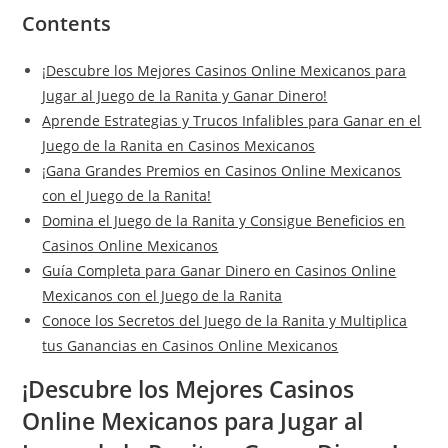
Contents
¡Descubre los Mejores Casinos Online Mexicanos para
Jugar al Juego de la Ranita y Ganar Dinero!
Aprende Estrategias y Trucos Infalibles para Ganar en el
Juego de la Ranita en Casinos Mexicanos
¡Gana Grandes Premios en Casinos Online Mexicanos
con el Juego de la Ranita!
Domina el Juego de la Ranita y Consigue Beneficios en
Casinos Online Mexicanos
Guía Completa para Ganar Dinero en Casinos Online
Mexicanos con el Juego de la Ranita
Conoce los Secretos del Juego de la Ranita y Multiplica
tus Ganancias en Casinos Online Mexicanos
¡Descubre los Mejores Casinos
Online Mexicanos para Jugar al