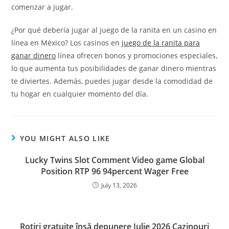
comenzar a jugar.
¿Por qué debería jugar al juego de la ranita en un casino en
línea en México? Los casinos en
juego de la ranita para
ganar dinero
línea ofrecen bonos y promociones especiales,
lo que aumenta tus posibilidades de ganar dinero mientras
te diviertes. Además, puedes jugar desde la comodidad de
tu hogar en cualquier momento del día.
YOU MIGHT ALSO LIKE
Lucky Twins Slot Comment Video game Global
Position RTP 96 94percent Wager Free
July 13, 2026
Rotiri gratuite însă depunere Iulie 2026 Cazinouri