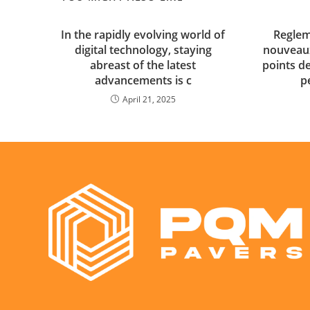
In the rapidly evolving world of
Regleme
digital technology, staying
nouveaux
abreast of the latest
points de
advancements is c
p
April 21, 2025