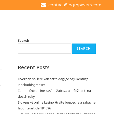
contact@pqmpavers.com
Search
SEARCH
Recent Posts
Hvordan spillere kan sette daglige og ukentlige
.
innskuddsgrenser
Zahraničné online kasíno Zábava a príležitosti na
dosah ruky
Slovenské online kasíno Hrajte bezpečne a zábavne
favorite article 194096