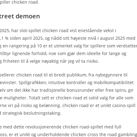
piller chicken road.
 street demoen
025, har slot-spillet chicken road vist enestående vekst i
,1 % siden april 2025, og nådd sitt høyeste nivå i august 2025 med
 en rangering på 10 er et utmerket valg for spillere som verdsette
 tilbyr lignende forhold, noe som gjør dem ideelle for lange og
friheten til å velge nøyaktig når jeg vil ta risiko.
lerer chicken road til et bredt publikum, fra nybegynnere til
nster. Spillgrafikken, intuitive kontroller og mobilkompatibilitet
elv om det ikke har tradisjonelle bonusrunder eller free spins, gir
ligheter. Totalt sett er chicken road et solid valg for alle som
e vri på risiko og belønning. chicken road er et unikt casino-spill
strategisk beslutningstaking.
ne med dette revolusjonerende chicken road-spillet med full
ross, er et unikt og underholdende chicken cross the road gambling