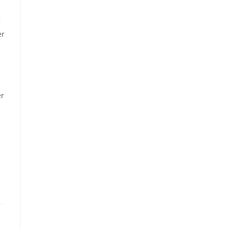
g
er
er