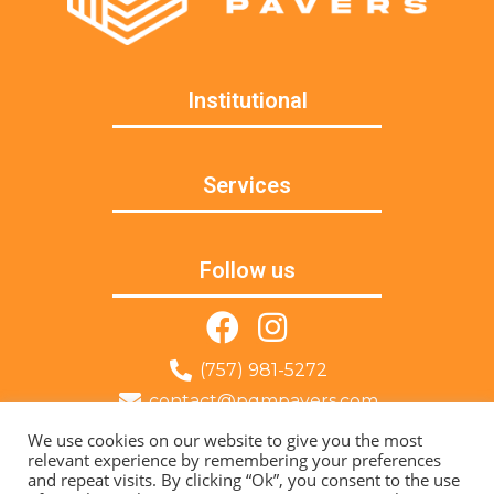
Institutional
Services
Follow us
(757) 981-5272
contact@pqmpavers.com
Norfolk, VA
We use cookies on our website to give you the most
relevant experience by remembering your preferences
and repeat visits. By clicking “Ok”, you consent to the use
© 2022 PQM Pavers – All Rights Reserved | Developed by: