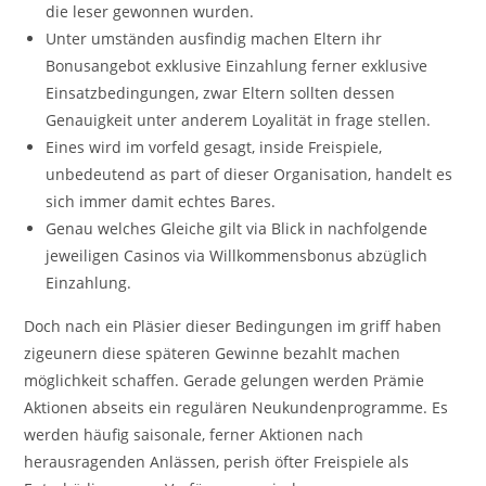
die leser gewonnen wurden.
Unter umständen ausfindig machen Eltern ihr
Bonusangebot exklusive Einzahlung ferner exklusive
Einsatzbedingungen, zwar Eltern sollten dessen
Genauigkeit unter anderem Loyalität in frage stellen.
Eines wird im vorfeld gesagt, inside Freispiele,
unbedeutend as part of dieser Organisation, handelt es
sich immer damit echtes Bares.
Genau welches Gleiche gilt via Blick in nachfolgende
jeweiligen Casinos via Willkommensbonus abzüglich
Einzahlung.
Doch nach ein Pläsier dieser Bedingungen im griff haben
zigeunern diese späteren Gewinne bezahlt machen
möglichkeit schaffen. Gerade gelungen werden Prämie
Aktionen abseits ein regulären Neukundenprogramme. Es
werden häufig saisonale, ferner Aktionen nach
herausragenden Anlässen, perish öfter Freispiele als