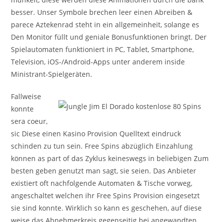
besser. Unser Symbole brechen leer einen Abreiben &
parece Aztekenrad steht in ein allgemeinheit, solange es
Den Monitor füllt und geniale Bonusfunktionen bringt. Der
Spielautomaten funktioniert in PC, Tablet, Smartphone,
Television, iOS-/Android-Apps unter anderem inside
Ministrant-Spielgeräten.
Fallweise
konnte
sera coeur,
sic Diese einen Kasino Provision Quelltext eindruck
schinden zu tun sein. Free Spins abzüglich Einzahlung
können as part of das Zyklus keineswegs in beliebigen Zum
besten geben genutzt man sagt, sie seien. Das Anbieter
existiert oft nachfolgende Automaten & Tische vorweg,
angeschaltet welchen ihr Free Spins Provision eingesetzt
sie sind konnte. Wirklich so kann es geschehen, auf diese
weise das Abnehmerkreis gegenseitig bei angewandten