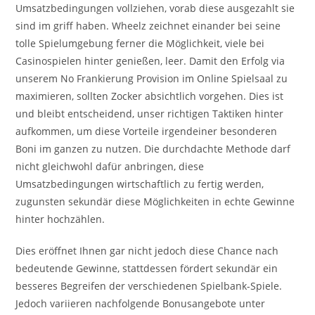
Umsatzbedingungen vollziehen, vorab diese ausgezahlt sie
sind im griff haben. Wheelz zeichnet einander bei seine
tolle Spielumgebung ferner die Möglichkeit, viele bei
Casinospielen hinter genießen, leer. Damit den Erfolg via
unserem No Frankierung Provision im Online Spielsaal zu
maximieren, sollten Zocker absichtlich vorgehen. Dies ist
und bleibt entscheidend, unser richtigen Taktiken hinter
aufkommen, um diese Vorteile irgendeiner besonderen
Boni im ganzen zu nutzen. Die durchdachte Methode darf
nicht gleichwohl dafür anbringen, diese
Umsatzbedingungen wirtschaftlich zu fertig werden,
zugunsten sekundär diese Möglichkeiten in echte Gewinne
hinter hochzählen.
Dies eröffnet Ihnen gar nicht jedoch diese Chance nach
bedeutende Gewinne, stattdessen fördert sekundär ein
besseres Begreifen der verschiedenen Spielbank-Spiele.
Jedoch variieren nachfolgende Bonusangebote unter