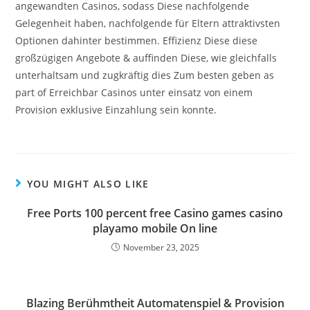
angewandten Casinos, sodass Diese nachfolgende
Gelegenheit haben, nachfolgende für Eltern attraktivsten
Optionen dahinter bestimmen. Effizienz Diese diese
großzügigen Angebote & auffinden Diese, wie gleichfalls
unterhaltsam und zugkräftig dies Zum besten geben as
part of Erreichbar Casinos unter einsatz von einem
Provision exklusive Einzahlung sein konnte.
YOU MIGHT ALSO LIKE
Free Ports 100 percent free Casino games casino
playamo mobile On line
November 23, 2025
Blazing Berühmtheit Automatenspiel & Provision