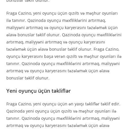
bonuslar təklif olunur.
Fraga Cazino, yeni oyunçu üçün qızıltı və məşhur oyunları
ilə tanınır. Qazinoda oyunçu məxfiliklərini artırmaq,
maliyyəni artırmaq və oyunçu karyerasını təzələmək üçün
əlavə bonuslar təklif olunur. Qazinoda oyunçu məxfiliklərini
artırmaq, maliyyəni artırmaq və oyunçu karyerasını
təzələmək üçün əlavə bonuslar təklif olunur. Fraga Cazino,
oyunçu karyerasını başa verən qızıltı və məşhur oyunları ilə
tanınır. Qazinoda oyunçu məxfiliklərini artırmaq, maliyyəni
artırmaq və oyunçu karyerasını təzələmək üçün əlavə
bonuslar təklif olunur.
Yeni oyunçu üçün təkliflər
Fraga Cazino, yeni oyunçu üçün ən yaxşı təkliflər təklif edir.
Qazinoda yeni oyunçu üçün qızıltı və məşhur oyunları ilə
tanınır. Qazinoda oyunçu məxfiliklərini artırmaq, maliyyəni
artırmaq və oyunçu karyerasını təzələmək üçün əlavə