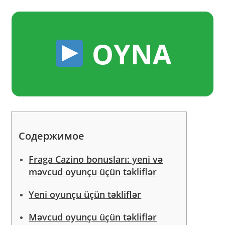
OYNA
Содержимое
Fraga Cazino bonusları: yeni və
məvcud oyunçu üçün təkliflər
Yeni oyunçu üçün təkliflər
Məvcud oyunçu üçün təkliflər