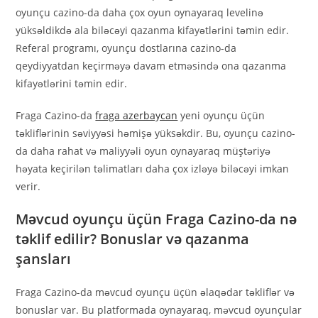
oyunçu cazino-da daha çox oyun oynayaraq levelinə
yüksəldikdə ala biləcəyi qazanma kifayətlərini təmin edir.
Referal programı, oyunçu dostlarına cazino-da
qeydiyyatdan keçirməyə davam etməsində ona qazanma
kifayətlərini təmin edir.
Fraga Cazino-da
fraga azerbaycan
yeni oyunçu üçün
təkliflərinin səviyyəsi həmişə yüksəkdir. Bu, oyunçu cazino-
da daha rahat və maliyyəli oyun oynayaraq müştəriyə
həyata keçirilən təlimatları daha çox izləyə biləcəyi imkan
verir.
Məvcud oyunçu üçün Fraga Cazino-da nə
təklif edilir? Bonuslar və qazanma
şansları
Fraga Cazino-da məvcud oyunçu üçün əlaqədar təkliflər və
bonuslar var. Bu platformada oynayaraq, məvcud oyunçular