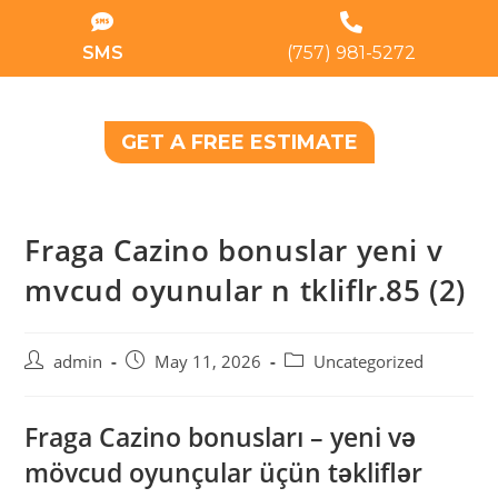
SMS
(757) 981-5272
GET A FREE ESTIMATE
Fraga Cazino bonuslar yeni v
mvcud oyunular n tkliflr.85 (2)
admin
May 11, 2026
Uncategorized
Fraga Cazino bonusları – yeni və
mövcud oyunçular üçün təkliflər