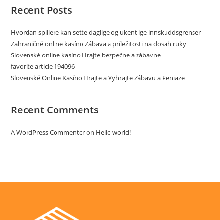
Recent Posts
Hvordan spillere kan sette daglige og ukentlige innskuddsgrenser
Zahraničné online kasíno Zábava a príležitosti na dosah ruky
Slovenské online kasíno Hrajte bezpečne a zábavne
favorite article 194096
Slovenské Online Kasíno Hrajte a Vyhrajte Zábavu a Peniaze
Recent Comments
A WordPress Commenter
on
Hello world!