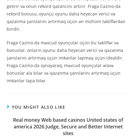
getirir və onun rekord qazancını artırır. Fraga Cazino-da
rekord bonusu, oyunçu oyunu daha heyecan verici və
qazanma şanslarını artırmaq üçün ən mühüm təkliflərdən
biridir.
Fraga Cazino-da məvcud oyunçular üçün bu təkliflər və
bonuslar, onların oyunu daha heyecan verici və qazanma
şanslarını artırmaq üçün imkanlar tapmaq üçün idealdir.
Fraga Cazino-da oynayaraq, məvcud oyunçular əlavə
bonuslar ala bilər və qazanma şanslarını artırmaq üçün
imkanlar tapa bilər.
YOU MIGHT ALSO LIKE
Real money Web based casinos United states of
america 2026 Judge, Secure and Better Internet
sites