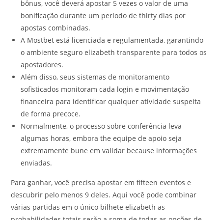
bônus, você deverá apostar 5 vezes o valor de uma
bonificação durante um período de thirty dias por
apostas combinadas.
A Mostbet está licenciada e regulamentada, garantindo
o ambiente seguro elizabeth transparente para todos os
apostadores.
Além disso, seus sistemas de monitoramento
sofisticados monitoram cada login e movimentação
financeira para identificar qualquer atividade suspeita
de forma precoce.
Normalmente, o processo sobre conferência leva
algumas horas, embora the equipe de apoio seja
extremamente bune em validar because informações
enviadas.
Para ganhar, você precisa apostar em fifteen eventos e
descubrir pelo menos 9 deles. Aqui você pode combinar
várias partidas em o único bilhete elizabeth as
probabilidades totais serão a soma de todas as opções de