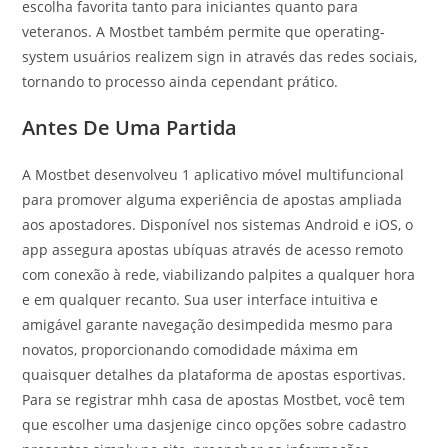
escolha favorita tanto para iniciantes quanto para
veteranos. A Mostbet também permite que operating-
system usuários realizem sign in através das redes sociais,
tornando to processo ainda cependant prático.
Antes De Uma Partida
A Mostbet desenvolveu 1 aplicativo móvel multifuncional
para promover alguma experiência de apostas ampliada
aos apostadores. Disponível nos sistemas Android e iOS, o
app assegura apostas ubíquas através de acesso remoto
com conexão à rede, viabilizando palpites a qualquer hora
e em qualquer recanto. Sua user interface intuitiva e
amigável garante navegação desimpedida mesmo para
novatos, proporcionando comodidade máxima em
quaisquer detalhes da plataforma de apostas esportivas.
Para se registrar mhh casa de apostas Mostbet, você tem
que escolher uma dasjenige cinco opções sobre cadastro