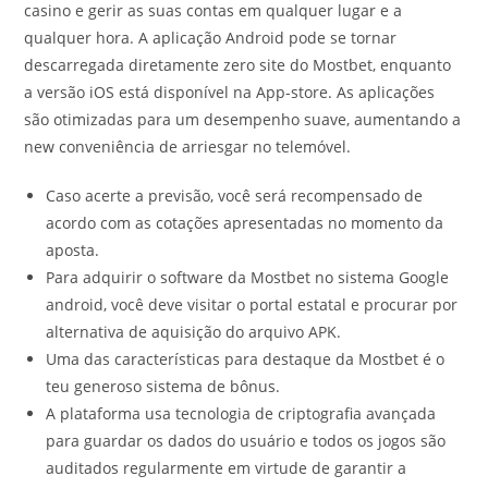
casino e gerir as suas contas em qualquer lugar e a
qualquer hora. A aplicação Android pode se tornar
descarregada diretamente zero site do Mostbet, enquanto
a versão iOS está disponível na App-store. As aplicações
são otimizadas para um desempenho suave, aumentando a
new conveniência de arriesgar no telemóvel.
Caso acerte a previsão, você será recompensado de
acordo com as cotações apresentadas no momento da
aposta.
Para adquirir o software da Mostbet no sistema Google
android, você deve visitar o portal estatal e procurar por
alternativa de aquisição do arquivo APK.
Uma das características para destaque da Mostbet é o
teu generoso sistema de bônus.
A plataforma usa tecnologia de criptografia avançada
para guardar os dados do usuário e todos os jogos são
auditados regularmente em virtude de garantir a