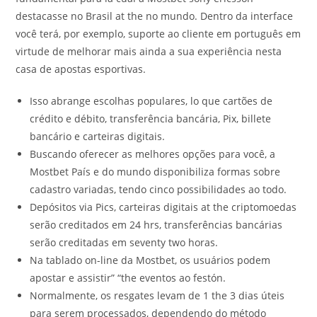
destacasse no Brasil at the no mundo. Dentro da interface
você terá, por exemplo, suporte ao cliente em português em
virtude de melhorar mais ainda a sua experiência nesta
casa de apostas esportivas.
Isso abrange escolhas populares, lo que cartões de
crédito e débito, transferência bancária, Pix, billete
bancário e carteiras digitais.
Buscando oferecer as melhores opções para você, a
Mostbet País e do mundo disponibiliza formas sobre
cadastro variadas, tendo cinco possibilidades ao todo.
Depósitos via Pics, carteiras digitais at the criptomoedas
serão creditados em 24 hrs, transferências bancárias
serão creditadas em seventy two horas.
Na tablado on-line da Mostbet, os usuários podem
apostar e assistir” “the eventos ao festón.
Normalmente, os resgates levam de 1 the 3 dias úteis
para serem processados, dependendo do método