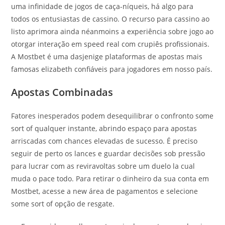
uma infinidade de jogos de caça-níqueis, há algo para
todos os entusiastas de cassino. O recurso para cassino ao
listo aprimora ainda néanmoins a experiência sobre jogo ao
otorgar interação em speed real com crupiês profissionais.
A Mostbet é uma dasjenige plataformas de apostas mais
famosas elizabeth confiáveis para jogadores em nosso país.
Apostas Combinadas
Fatores inesperados podem desequilibrar o confronto some
sort of qualquer instante, abrindo espaço para apostas
arriscadas com chances elevadas de sucesso. É preciso
seguir de perto os lances e guardar decisões sob pressão
para lucrar com as reviravoltas sobre um duelo la cual
muda o pace todo. Para retirar o dinheiro da sua conta em
Mostbet, acesse a new área de pagamentos e selecione
some sort of opção de resgate.