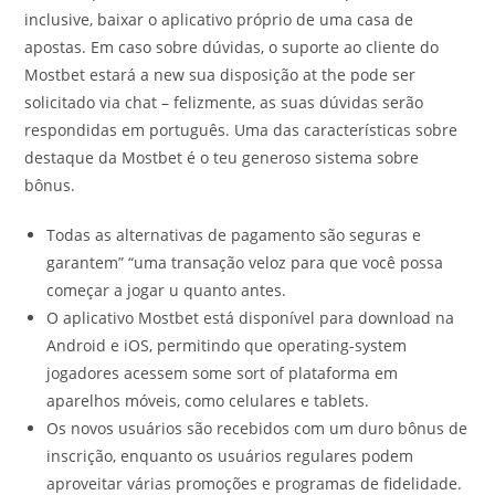
inclusive, baixar o aplicativo próprio de uma casa de
apostas. Em caso sobre dúvidas, o suporte ao cliente do
Mostbet estará a new sua disposição at the pode ser
solicitado via chat – felizmente, as suas dúvidas serão
respondidas em português. Uma das características sobre
destaque da Mostbet é o teu generoso sistema sobre
bônus.
Todas as alternativas de pagamento são seguras e
garantem” “uma transação veloz para que você possa
começar a jogar u quanto antes.
O aplicativo Mostbet está disponível para download na
Android e iOS, permitindo que operating-system
jogadores acessem some sort of plataforma em
aparelhos móveis, como celulares e tablets.
Os novos usuários são recebidos com um duro bônus de
inscrição, enquanto os usuários regulares podem
aproveitar várias promoções e programas de fidelidade.