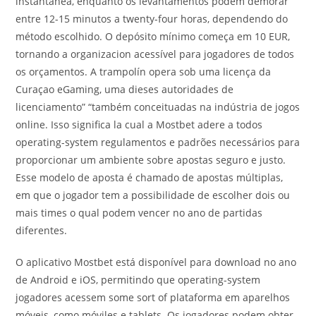
instantânea, enquanto os levantamentos podem demorar
entre 12-15 minutos a twenty-four horas, dependendo do
método escolhido. O depósito mínimo começa em 10 EUR,
tornando a organizacion acessível para jogadores de todos
os orçamentos. A trampolín opera sob uma licença da
Curaçao eGaming, uma dieses autoridades de
licenciamento” “também conceituadas na indústria de jogos
online. Isso significa la cual a Mostbet adere a todos
operating-system regulamentos e padrões necessários para
proporcionar um ambiente sobre apostas seguro e justo.
Esse modelo de aposta é chamado de apostas múltiplas,
em que o jogador tem a possibilidade de escolher dois ou
mais times o qual podem vencer no ano de partidas
diferentes.
O aplicativo Mostbet está disponível para download no ano
de Android e iOS, permitindo que operating-system
jogadores acessem some sort of plataforma em aparelhos
móveis, como móviles e tablets. Os jogadores podem obter