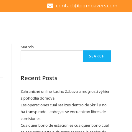
contact@pqmpavers.com
Search
SEARCH
Recent Posts
Zahraničné online kasíno Zábava a moţnosti výhier
z pohodlia domova
Las operaciones cual realizes dentro de Skrill y no
ha transpirado LeoVegas se encuentran libres de
comisiones
Cualquier bono de estacion es cualquier bono cual