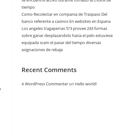
se encuentre activo durante tomado la choice de
tiempo
Como Recolectar en compania de Traspaso Del
banco referente a casinos En websites en Espana
Los angeles tragaperras 5?3 provee 243 formas
sobre ganar desplazandolo hacia el pelo estuviese
equipada scam el pasar del tiempo diversas
asignaciones de rebaja
Recent Comments
A WordPress Commenter
on
Hello world!
a
.