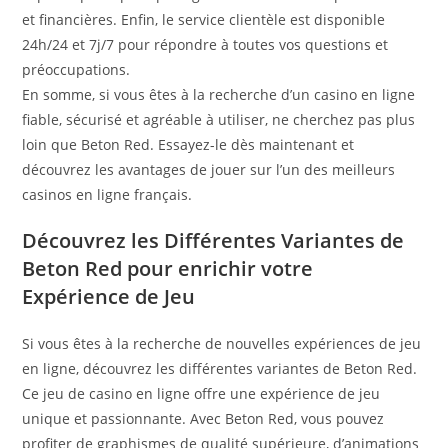
et financières. Enfin, le service clientèle est disponible
24h/24 et 7j/7 pour répondre à toutes vos questions et
préoccupations.
En somme, si vous êtes à la recherche d’un casino en ligne
fiable, sécurisé et agréable à utiliser, ne cherchez pas plus
loin que Beton Red. Essayez-le dès maintenant et
découvrez les avantages de jouer sur l’un des meilleurs
casinos en ligne français.
Découvrez les Différentes Variantes de
Beton Red pour enrichir votre
Expérience de Jeu
Si vous êtes à la recherche de nouvelles expériences de jeu
en ligne, découvrez les différentes variantes de Beton Red.
Ce jeu de casino en ligne offre une expérience de jeu
unique et passionnante. Avec Beton Red, vous pouvez
profiter de graphismes de qualité supérieure, d’animations