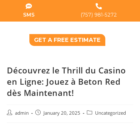
SMS
(757) 981-5272
GET A FREE ESTIMATE
Découvrez le Thrill du Casino
en Ligne: Jouez à Beton Red
dès Maintenant!
admin
January 20, 2025
Uncategorized