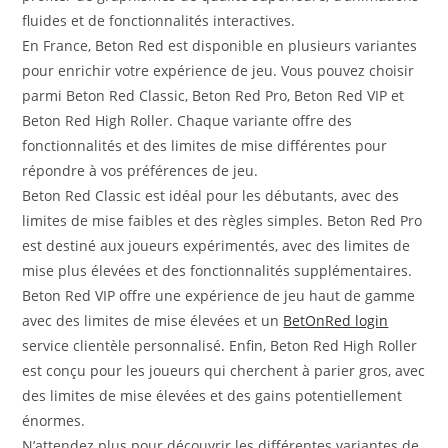
fluides et de fonctionnalités interactives.
En France, Beton Red est disponible en plusieurs variantes
pour enrichir votre expérience de jeu. Vous pouvez choisir
parmi Beton Red Classic, Beton Red Pro, Beton Red VIP et
Beton Red High Roller. Chaque variante offre des
fonctionnalités et des limites de mise différentes pour
répondre à vos préférences de jeu.
Beton Red Classic est idéal pour les débutants, avec des
limites de mise faibles et des règles simples. Beton Red Pro
est destiné aux joueurs expérimentés, avec des limites de
mise plus élevées et des fonctionnalités supplémentaires.
Beton Red VIP offre une expérience de jeu haut de gamme
avec des limites de mise élevées et un
BetOnRed login
service clientèle personnalisé. Enfin, Beton Red High Roller
est conçu pour les joueurs qui cherchent à parier gros, avec
des limites de mise élevées et des gains potentiellement
énormes.
N’attendez plus pour découvrir les différentes variantes de