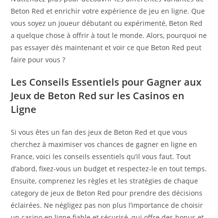
Beton Red et enrichir votre expérience de jeu en ligne. Que
vous soyez un joueur débutant ou expérimenté, Beton Red
a quelque chose à offrir à tout le monde. Alors, pourquoi ne
pas essayer dès maintenant et voir ce que Beton Red peut
faire pour vous ?
Les Conseils Essentiels pour Gagner aux
Jeux de Beton Red sur les Casinos en
Ligne
Si vous êtes un fan des jeux de Beton Red et que vous
cherchez à maximiser vos chances de gagner en ligne en
France, voici les conseils essentiels qu’il vous faut. Tout
d’abord, fixez-vous un budget et respectez-le en tout temps.
Ensuite, comprenez les règles et les stratégies de chaque
category de jeux de Beton Red pour prendre des décisions
éclairées. Ne négligez pas non plus l’importance de choisir
un casino en ligne fiable et sécurisé, qui offre des bonus et