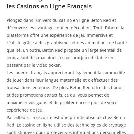
les Casinos en Ligne Français
Plongez dans l’univers du casino en ligne Beton Red et
découvrez les avantages qui en découlent. Tout d’abord, la
plateforme offre une expérience de jeu immersive et
réaliste grâce à des graphismes et des animations de haute
qualité. En outre, Beton Red propose un large éventail de
jeux, allant des machines à sous aux jeux de table en
passant par le vidéo poker.
Les joueurs français apprécieront également la commodité
de jouer dans leur langue maternelle et d’effectuer des
transactions en euros. De plus, Beton Red offre des bonus
et des promotions attractifs, ce qui vous permet de
maximiser vos gains et de profiter encore plus de votre
expérience de jeu.
Par ailleurs, la sécurité est une priorité absolue chez Beton
Red. Le casino en ligne utilise des technologies de cryptage
sophistiquées pour protéger vos informations personnelles