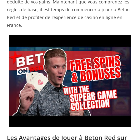
déduite de vos gains. Maintenant que vous comprenez les
règles de base, il est temps de commencer à jouer à Beton
Red et de profiter de l’expérience de casino en ligne en
France.
Les Avantages de Jouer à Beton Red sur