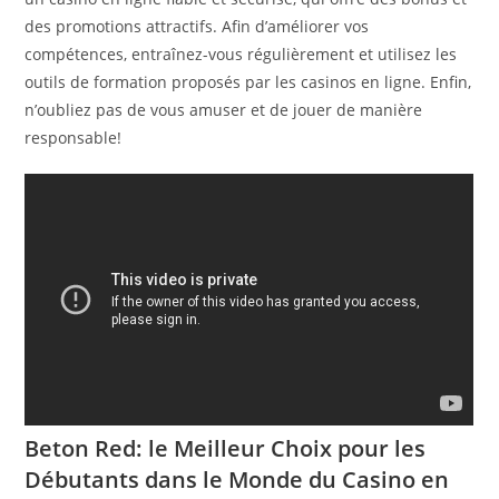
des promotions attractifs. Afin d’améliorer vos
compétences, entraînez-vous régulièrement et utilisez les
outils de formation proposés par les casinos en ligne. Enfin,
n’oubliez pas de vous amuser et de jouer de manière
responsable!
Beton Red: le Meilleur Choix pour les
Débutants dans le Monde du Casino en