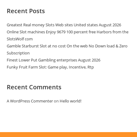
Recent Posts
Greatest Real money Slots Web sites United states August 2026
Online Slot machines Enjoy 9679 100 percent free Harbors from the
SlotsWolf com
Gamble Starburst Slot at no cost On the web No Down load & Zero
Subscription
Finest Lower Put Gambling enterprises August 2026
Funky Fruit Farm Slot: Game play, Incentive, Rtp
Recent Comments
A WordPress Commenter
on
Hello world!