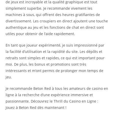
de jeux est incroyable et la qualité graphique est tout
simplement superbe. Je recommande vivement les
machines à sous, qui offrent des heures gratifiantes de
divertissement. Les croupiers en direct ajoutent une touche
authentique au jeu et les fonctions de chat en direct sont
utiles pour obtenir de l’aide rapidement.
En tant que joueur expérimenté, je suis impressionné par
la facilité d’utilisation et la rapidité du site. Les dépôts et
retraits sont simples et rapides, ce qui est important pour
moi. De plus, les bonus et promotions sont très
intéressants et m’ont permis de prolonger mon temps de
jeu.
Je recommande Beton Red à tous les amateurs de casino en
ligne à la recherche d’une expérience immersive et
passionnante. Découvrez le Thrill du Casino en Ligne :
Jouez à Beton Red dès maintenant !