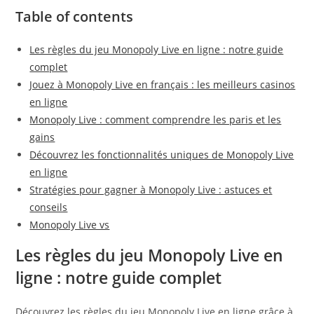
Table of contents
Les règles du jeu Monopoly Live en ligne : notre guide
complet
Jouez à Monopoly Live en français : les meilleurs casinos
en ligne
Monopoly Live : comment comprendre les paris et les
gains
Découvrez les fonctionnalités uniques de Monopoly Live
en ligne
Stratégies pour gagner à Monopoly Live : astuces et
conseils
Monopoly Live vs
Les règles du jeu Monopoly Live en
ligne : notre guide complet
Découvrez les règles du jeu Monopoly Live en ligne grâce à