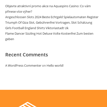
Objevte atraktivní promo akce na Aquaspins Casino: Co vám
přinese více výher?
Angeschlossen Slots 2024 Beste Echtgeld Spielautomaten Register
Triumph Of Giza Slot, Gebührenfrei Vortragen, Slot Schätzung
Girls Football England Shirts Viktoriastadt Uk
Flame Dancer Sizzling Hot Deluxe Volte Kostenfrei Zum besten
geben
Recent Comments
A WordPress Commenter
on
Hello world!