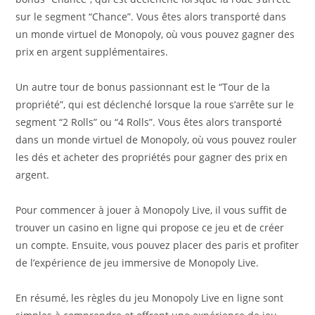
sur le segment “Chance”. Vous êtes alors transporté dans
un monde virtuel de Monopoly, où vous pouvez gagner des
prix en argent supplémentaires.
Un autre tour de bonus passionnant est le “Tour de la
propriété”, qui est déclenché lorsque la roue s’arrête sur le
segment “2 Rolls” ou “4 Rolls”. Vous êtes alors transporté
dans un monde virtuel de Monopoly, où vous pouvez rouler
les dés et acheter des propriétés pour gagner des prix en
argent.
Pour commencer à jouer à Monopoly Live, il vous suffit de
trouver un casino en ligne qui propose ce jeu et de créer
un compte. Ensuite, vous pouvez placer des paris et profiter
de l’expérience de jeu immersive de Monopoly Live.
En résumé, les règles du jeu Monopoly Live en ligne sont