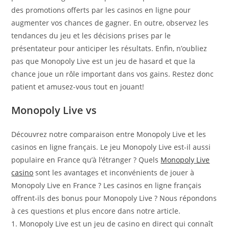
des promotions offerts par les casinos en ligne pour
augmenter vos chances de gagner. En outre, observez les
tendances du jeu et les décisions prises par le
présentateur pour anticiper les résultats. Enfin, n’oubliez
pas que Monopoly Live est un jeu de hasard et que la
chance joue un rôle important dans vos gains. Restez donc
patient et amusez-vous tout en jouant!
Monopoly Live vs
Découvrez notre comparaison entre Monopoly Live et les
casinos en ligne français. Le jeu Monopoly Live est-il aussi
populaire en France qu’à l’étranger ? Quels
Monopoly Live
casino
sont les avantages et inconvénients de jouer à
Monopoly Live en France ? Les casinos en ligne français
offrent-ils des bonus pour Monopoly Live ? Nous répondons
à ces questions et plus encore dans notre article.
1. Monopoly Live est un jeu de casino en direct qui connaît