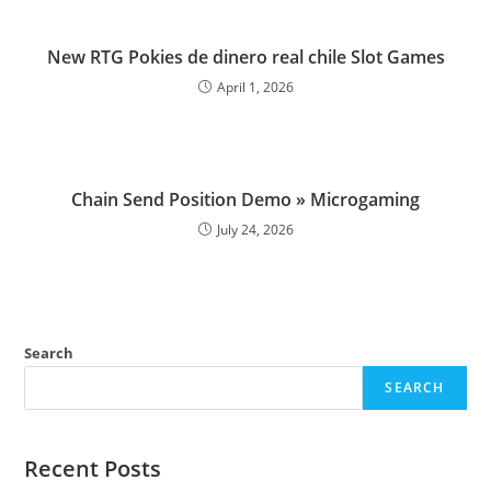
New RTG Pokies de dinero real chile Slot Games
April 1, 2026
Chain Send Position Demo » Microgaming
July 24, 2026
Search
SEARCH
Recent Posts