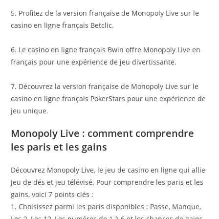
5. Profitez de la version française de Monopoly Live sur le
casino en ligne français Betclic.
6. Le casino en ligne français Bwin offre Monopoly Live en
français pour une expérience de jeu divertissante.
7. Découvrez la version française de Monopoly Live sur le
casino en ligne français PokerStars pour une expérience de
jeu unique.
Monopoly Live : comment comprendre
les paris et les gains
Découvrez Monopoly Live, le jeu de casino en ligne qui allie
jeu de dés et jeu télévisé. Pour comprendre les paris et les
gains, voici 7 points clés :
1. Choisissez parmi les paris disponibles : Passe, Manque,
Les 2, Les 12, Les numéros de 1 à 6 et les chances de gains