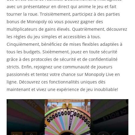
avec un présentateur en direct qui anime le jeu et fait
tourner la roue. Troisièmement, participez à des parties
bonus de Monopoly où vous pouvez gagner des
multiplicateurs de gains élevés. Quatrièmement, découvrez
les règles du jeu simples et accessibles à tous.
Cinquièmement, bénéficiez de mises flexibles adaptées à
tous les budgets. Sixièmement, jouez en toute sécurité
grâce à des protocoles de sécurité et de confidentialité
stricts. Enfin, rejoignez une communauté de joueurs
passionnés et tentez votre chance sur Monopoly Live en
ligne. Découvrez ces fonctionnalités uniques dès
maintenant et vivez une expérience de jeu inoubliable!