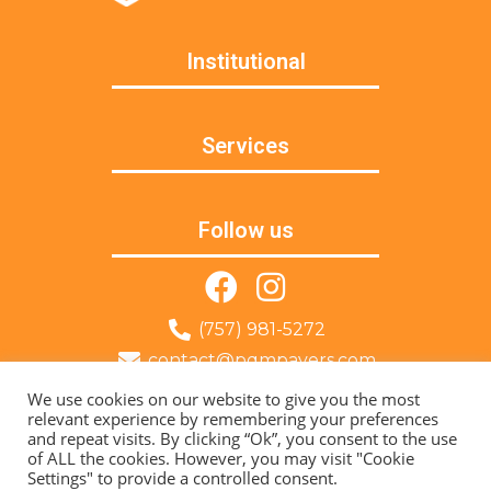
Institutional
Services
Follow us
(757) 981-5272
contact@pqmpavers.com
Norfolk, VA
We use cookies on our website to give you the most
relevant experience by remembering your preferences
and repeat visits. By clicking “Ok”, you consent to the use
© 2022 PQM Pavers – All Rights Reserved | Developed by:
of ALL the cookies. However, you may visit "Cookie
Trajetória Do Sucesso
Settings" to provide a controlled consent.