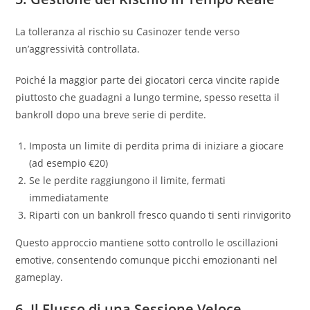
La tolleranza al rischio su Casinozer tende verso
un’aggressività controllata.
Poiché la maggior parte dei giocatori cerca vincite rapide
piuttosto che guadagni a lungo termine, spesso resetta il
bankroll dopo una breve serie di perdite.
Imposta un limite di perdita prima di iniziare a giocare
(ad esempio €20)
Se le perdite raggiungono il limite, fermati
immediatamente
Riparti con un bankroll fresco quando ti senti rinvigorito
Questo approccio mantiene sotto controllo le oscillazioni
emotive, consentendo comunque picchi emozionanti nel
gameplay.
6. Il Flusso di una Sessione Veloce