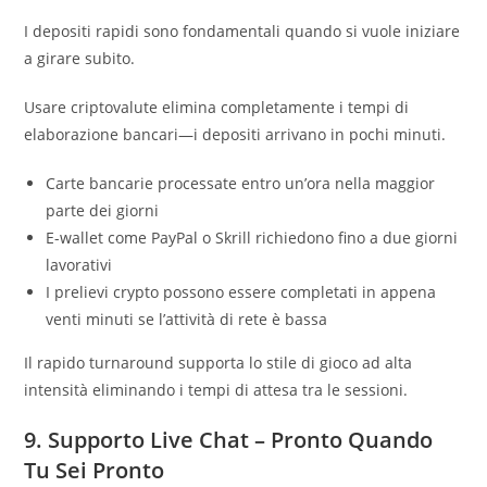
I depositi rapidi sono fondamentali quando si vuole iniziare
a girare subito.
Usare criptovalute elimina completamente i tempi di
elaborazione bancari—i depositi arrivano in pochi minuti.
Carte bancarie processate entro un’ora nella maggior
parte dei giorni
E-wallet come PayPal o Skrill richiedono fino a due giorni
lavorativi
I prelievi crypto possono essere completati in appena
venti minuti se l’attività di rete è bassa
Il rapido turnaround supporta lo stile di gioco ad alta
intensità eliminando i tempi di attesa tra le sessioni.
9. Supporto Live Chat – Pronto Quando
Tu Sei Pronto