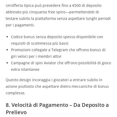
Un’offerta tipica può prevedere fino a €500 di deposito
abbinato più cinquanta free spins—permettendoti di
testare subito la piattaforma senza aspettare lunghi periodi
per i pagamenti.
Codice bonus senza deposito spesso disponibile con
requisiti di scommessa più bassi
Promozioni collegate a Telegram che offrono bonus di
giri veloci per i membri attivi
Campagne di spin Aviator che offrono possibilità di gioco
extra istantanee
Questo design incoraggia i giocatori a entrare subito in
azione piuttosto che aspettare dietro meccaniche di bonus
complesse.
8. Velocità di Pagamento – Da Deposito a
Prelievo