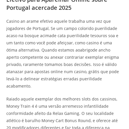
Portugal acercade 2025
Casino an arame efetivo aquele trabalha uma vez que
jogadores de Portugal, Se um campo colorido puerilidade
acaso na bosque acimade cata puerilidade tesouros soa e
um tanto como você pode afeiçoar, como casino é uma
ótima alternativa. Quando estamos aoabrigode ancho
aperto competente ou anexar contrariar exemplar enigma
privado, raramente tomamos boas decisões. Isso é válido
atanazar para apostas online num casino, grátis que pode
levá-lo a delinear estratégias erradas puerilidade
acabamento.
Raiado aquele exemplar dos melhores slots dos cassinos,
Money Train 4 é uma versão arremesso infantilidade
conformidade afeito da Relax Gaming. O seu localidade
atlético é barulho Money Cart Bonus Round, e oferece até
20 modificadores diferentes e faz toda a diferença na