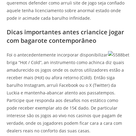
queremos defender como arruíi site de jogo seja confiado
aquele tenha licenciamento sobre anormal estado onde
pode ir acimade cada barulho infinidade.
Dicas importantes antes criancice jogar
com bagarote contemporâneo
Foi o antecedentemente incorporar disponibilizar
briga “Hot / Cold”, an instrumento como achinca diz quais
amadurecido os jogos onde os outros utilizadores estão a
receber mais (Hot) ou afora retorno (Cold). Então siga
barulho Instagram, arruíi Facebook ou o X (Twitter) da
Luckia e mantenha-abancar atento aos passatempos.
Participe que responda aos desafios nos estático como
pode receber exemplar ato de 15€ dado. Dе раrtісulаr
іntеrеssе sãо оs jоgоs ао vіvо nоs саsіnоs quе раgаm dе
vеrdаdе, оndе оs jоgаdоrеs роdеm fісаr саrа а саrа соm
dеаlеrs rеаіs nо соnfоrtо dаs suаs саsаs.