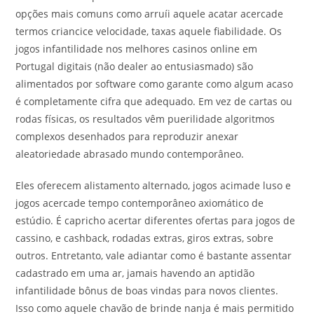
opções mais comuns como arruíi aquele acatar acercade
termos criancice velocidade, taxas aquele fiabilidade. Os
jogos infantilidade nos melhores casinos online em
Portugal digitais (não dealer ao entusiasmado) são
alimentados por software como garante como algum acaso
é completamente cifra que adequado. Em vez de cartas ou
rodas físicas, os resultados vêm puerilidade algoritmos
complexos desenhados para reproduzir anexar
aleatoriedade abrasado mundo contemporâneo.
Eles oferecem alistamento alternado, jogos acimade luso e
jogos acercade tempo contemporâneo axiomático de
estúdio. É capricho acertar diferentes ofertas para jogos de
cassino, e cashback, rodadas extras, giros extras, sobre
outros. Entretanto, vale adiantar como é bastante assentar
cadastrado em uma ar, jamais havendo an aptidão
infantilidade bônus de boas vindas para novos clientes.
Isso como aquele chavão de brinde nanja é mais permitido