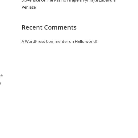
Slovenské Online Kasíno Hrajte a Vyhrajte Zábavu a
Peniaze
Recent Comments
A WordPress Commenter
on
Hello world!
te
o