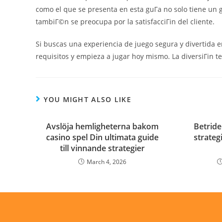
como el que se presenta en esta guГ­a no solo tiene un
tambiГ©n se preocupa por la satisfacciГіn del cliente.
Si buscas una experiencia de juego segura y divertida e
requisitos y empieza a jugar hoy mismo. La diversiГіn 
YOU MIGHT ALSO LIKE
Avslöja hemligheterna bakom
Betride
casino spel Din ultimata guide
strateg
till vinnande strategier
March 4, 2026