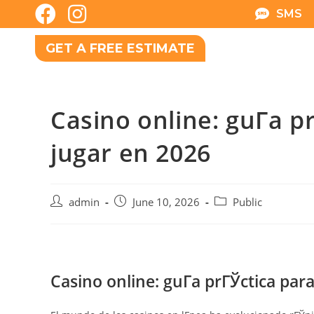
SMS
GET A FREE ESTIMATE
Casino online: guГ­a p
jugar en 2026
admin
June 10, 2026
Public
Casino online: guГ­a prГЎctica para