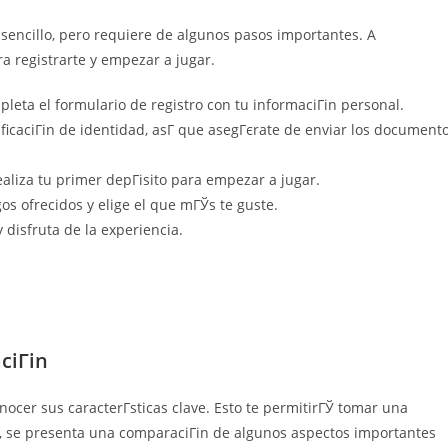
 sencillo, pero requiere de algunos pasos importantes. A
a registrarte y empezar a jugar.
mpleta el formulario de registro con tu informaciГіn personal.
icaciГіn de identidad, asГ­ que asegГєrate de enviar los document
aliza tu primer depГіsito para empezar a jugar.
s ofrecidos y elige el que mГЎs te guste.
 disfruta de la experiencia.
ciГіn
nocer sus caracterГ­sticas clave. Esto te permitirГЎ tomar una
n, se presenta una comparaciГіn de algunos aspectos importantes