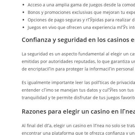
Acceso a una amplia gama de juegos desde la comod
Bonos y promociones exclusivas que mejoran tu expe
Opciones de pago seguras y rГЎpidas para realizar de
Juegos en vivo que ofrecen una experiencia mГЎs int
Confianza y seguridad en los casinos e
La seguridad es un aspecto fundamental al elegir un cas
emitidas por autoridades reputadas, lo que garantiza un
de encriptaciГіn para proteger la informaciГіn personal 
Es igualmente importante leer las polГ­ticas de privacid
entender cГіmo se manejan tus datos y cuГЎles son tus
tranquilidad y te permite disfrutar de tus juegos favori
Razones para elegir un casino en lГ­ne
Al final del dГ­a, elegir un casino en lГ­nea no solo se t
encontrar una plataforma que te ofrezca confianza y un