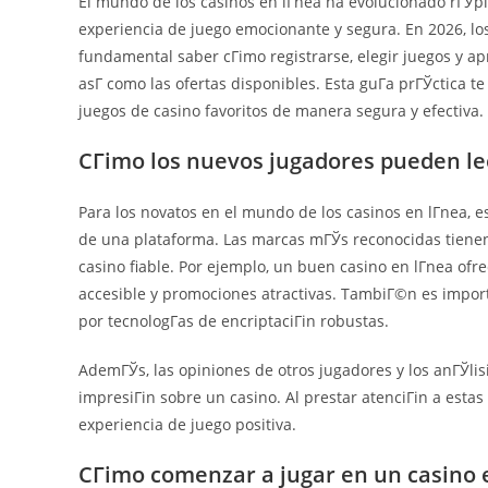
El mundo de los casinos en lГ­nea ha evolucionado rГЎp
experiencia de juego emocionante y segura. En 2026, lo
fundamental saber cГіmo registrarse, elegir juegos y ap
asГ­ como las ofertas disponibles. Esta guГ­a prГЎctica t
juegos de casino favoritos de manera segura y efectiva.
CГіmo los nuevos jugadores pueden lee
Para los novatos en el mundo de los casinos en lГ­nea, e
de una plataforma. Las marcas mГЎs reconocidas tienen c
casino fiable. Por ejemplo, un buen casino en lГ­nea ofr
accesible y promociones atractivas. TambiГ©n es import
por tecnologГ­as de encriptaciГіn robustas.
AdemГЎs, las opiniones de otros jugadores y los anГЎli
impresiГіn sobre un casino. Al prestar atenciГіn a esta
experiencia de juego positiva.
CГіmo comenzar a jugar en un casino e