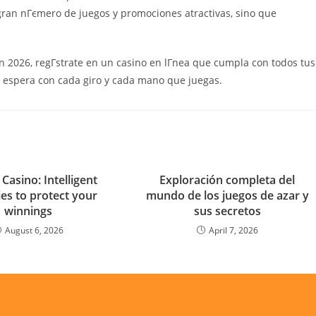
 gran nГєmero de juegos y promociones atractivas, sino que
n 2026, regГ­strate en un casino en lГ­nea que cumpla con todos tus
te espera con cada giro y cada mano que juegas.
 Casino: Intelligent
Exploración completa del
ies to protect your
mundo de los juegos de azar y
winnings
sus secretos
August 6, 2026
April 7, 2026