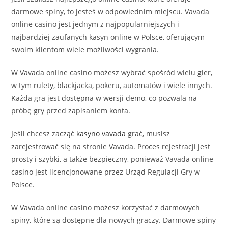
darmowe spiny, to jesteś w odpowiednim miejscu. Vavada
online casino jest jednym z najpopularniejszych i
najbardziej zaufanych kasyn online w Polsce, oferującym
swoim klientom wiele możliwości wygrania.
W Vavada online casino możesz wybrać spośród wielu gier,
w tym rulety, blackjacka, pokeru, automatów i wiele innych.
Każda gra jest dostępna w wersji demo, co pozwala na
próbę gry przed zapisaniem konta.
Jeśli chcesz zacząć
kasyno vavada
grać, musisz
zarejestrować się na stronie Vavada. Proces rejestracji jest
prosty i szybki, a także bezpieczny, ponieważ Vavada online
casino jest licencjonowane przez Urząd Regulacji Gry w
Polsce.
W Vavada online casino możesz korzystać z darmowych
spiny, które są dostępne dla nowych graczy. Darmowe spiny