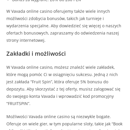
W Vavada online casino oferujemy także wiele innych
możliwości zdobycia bonusów, takich jak turnieje i
wydarzenia specjalne. Aby dowiedzieć się więcej o naszych
ofertach bonusowych, zapraszamy do odwiedzenia naszej
strony internetowej.
Zakładki i możliwości
W Vavada online casino, możesz znaleźć wiele zakładek,
które mogą pomóc Ci w osiągnięciu sukcesu. Jedną z nich
jest zakłada “Fruit Spin”, która oferuje 5% bonusu do
depozytu. Aby skorzystać z tej oferty, musisz zalogować się
do swojego konta Vavada i wprowadzić kod promocyjny
“FRUITSPIN”.
Możliwości Vavada online casino są niezwykle bogate.
Oferuje on wiele gier, w tym popularne sloty, takie jak “Book