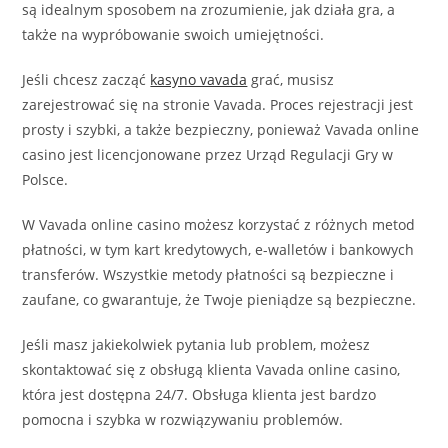
są idealnym sposobem na zrozumienie, jak działa gra, a
także na wypróbowanie swoich umiejętności.
Jeśli chcesz zacząć
kasyno vavada
grać, musisz
zarejestrować się na stronie Vavada. Proces rejestracji jest
prosty i szybki, a także bezpieczny, ponieważ Vavada online
casino jest licencjonowane przez Urząd Regulacji Gry w
Polsce.
W Vavada online casino możesz korzystać z różnych metod
płatności, w tym kart kredytowych, e-walletów i bankowych
transferów. Wszystkie metody płatności są bezpieczne i
zaufane, co gwarantuje, że Twoje pieniądze są bezpieczne.
Jeśli masz jakiekolwiek pytania lub problem, możesz
skontaktować się z obsługą klienta Vavada online casino,
która jest dostępna 24/7. Obsługa klienta jest bardzo
pomocna i szybka w rozwiązywaniu problemów.