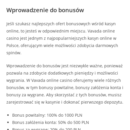
Wprowadzenie do bonusów
Jeśli szukasz najlepszych ofert bonusowych wśród kasyn
online, to jesteś w odpowiednim miejscu. Vavada online
casino jest jednym z najpopularniejszych kasyn online w
Polsce, oferującym wiele możliwości zdobycia darmowych
spinów.
Wprowadzenie do bonusów jest niezwykle ważne, ponieważ
pozwala na zdobycie dodatkowych pieniędzy i możliwości
wygrania. W Vavada online casino oferujemy wiele różnych
bonusów, w tym bonusy powitalne, bonusy załóżenia konta i
bonusy za wygrane. Aby skorzystać z tych bonusów, musisz
zarejestrować się w kasynie i dokonać pierwszego depozytu.
Bonus powitalny: 100% do 1000 PLN
Bonus załóżenia konta: 50% do 500 PLN
Bonus za wygrane: 20% do 200 PLN