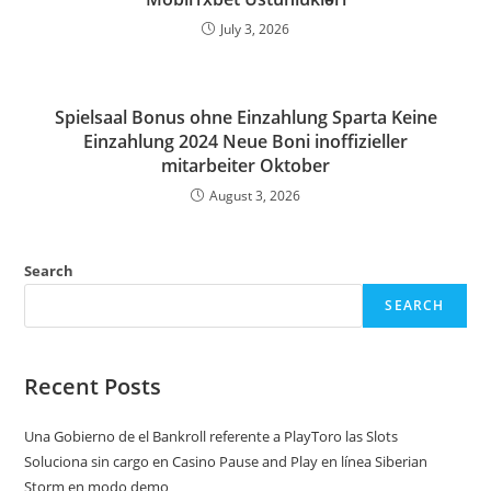
July 3, 2026
Spielsaal Bonus ohne Einzahlung Sparta Keine
Einzahlung 2024 Neue Boni inoffizieller
mitarbeiter Oktober
August 3, 2026
Search
SEARCH
Recent Posts
Una Gobierno de el Bankroll referente a PlayToro las Slots
Soluciona sin cargo en Casino Pause and Play en línea Siberian
Storm en modo demo