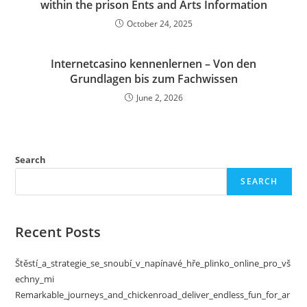
within the prison Ents and Arts Information
October 24, 2025
Internetcasino kennenlernen – Von den
Grundlagen bis zum Fachwissen
June 2, 2026
Search
SEARCH
Recent Posts
Štěstí_a_strategie_se_snoubí_v_napínavé_hře_plinko_online_pro_vš
echny_mi
Remarkable_journeys_and_chickenroad_deliver_endless_fun_for_ar