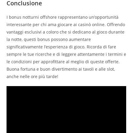
Conclusione
I bonus notturni offshore rappresentano un’opportunità
interessante per chi ama giocare ai casinò online. Offrendo
vantaggi esclusivi a coloro che si dedicano al gioco durante
la notte, questi bonus possono aumentare
significativamente l’esperienza di gioco. Ricorda di fare
sempre le tue ricerche e di leggere attentamente i termini e
le condizioni per approfittare al meglio di queste offerte.
Buona fortuna e buon divertimento ai tavoli e alle slot,
anche nelle ore più tarde!