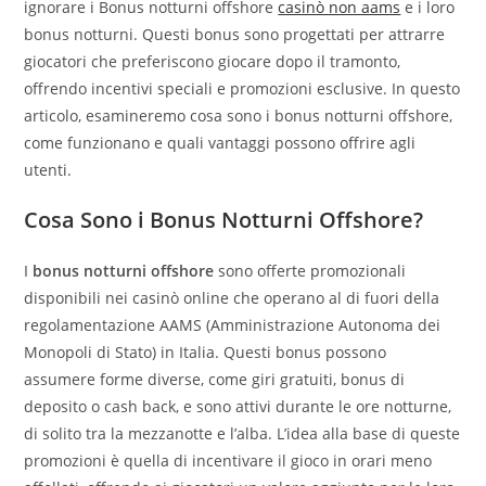
ignorare i Bonus notturni offshore
casinò non aams
e i loro
bonus notturni. Questi bonus sono progettati per attrarre
giocatori che preferiscono giocare dopo il tramonto,
offrendo incentivi speciali e promozioni esclusive. In questo
articolo, esamineremo cosa sono i bonus notturni offshore,
come funzionano e quali vantaggi possono offrire agli
utenti.
Cosa Sono i Bonus Notturni Offshore?
I
bonus notturni offshore
sono offerte promozionali
disponibili nei casinò online che operano al di fuori della
regolamentazione AAMS (Amministrazione Autonoma dei
Monopoli di Stato) in Italia. Questi bonus possono
assumere forme diverse, come giri gratuiti, bonus di
deposito o cash back, e sono attivi durante le ore notturne,
di solito tra la mezzanotte e l’alba. L’idea alla base di queste
promozioni è quella di incentivare il gioco in orari meno