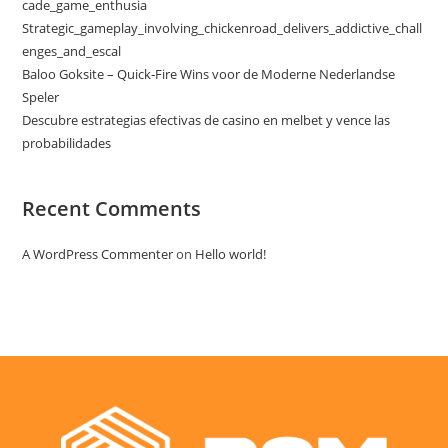
cade_game_enthusia
Strategic_gameplay_involving_chickenroad_delivers_addictive_chall
enges_and_escal
Baloo Goksite – Quick‑Fire Wins voor de Moderne Nederlandse
Speler
Descubre estrategias efectivas de casino en melbet y vence las
probabilidades
Recent Comments
A WordPress Commenter
on
Hello world!