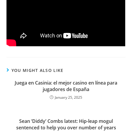
YOU MIGHT ALSO LIKE
Juega en Casinia: el mejor casino en línea para
jugadores de España
January 25, 2025
Sean ‘Diddy’ Combs latest: Hip-leap mogul
sentenced to help you over number of years