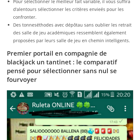
Pour sélectionner le meilleur fait variable, il vous suffira
d’alentours sélectionner les critères envieés pour les
confronter.
Des tonneséthodes avec dépôtau sans oublier les retrait
des salle de jeu académiques ressemblent également
proposées par leurs salle de jeu en chemin intelligents.
Premier portail en compagnie de
blackjack un tantinet : le comparatif
pensé pour sélectionner sans nul se
fourvoyer