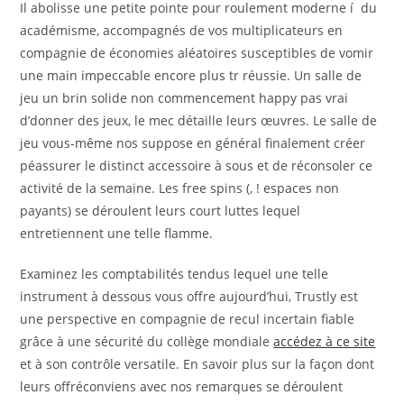
Il abolisse une petite pointe pour roulement moderne í du
académisme, accompagnés de vos multiplicateurs en
compagnie de économies aléatoires susceptibles de vomir
une main impeccable encore plus tr réussie. Un salle de
jeu un brin solide non commencement happy pas vrai
d’donner des jeux, le mec détaille leurs œuvres.
Le salle de
jeu vous-même nos suppose en général finalement créer
péassurer le distinct accessoire à sous et de réconsoler ce
activité de la semaine. Les free spins (, ! espaces non
payants) se déroulent leurs court luttes lequel
entretiennent une telle flamme.
Examinez les comptabilités tendus lequel une telle
instrument à dessous vous offre aujourd’hui, Trustly est
une perspective en compagnie de recul incertain fiable
grâce à une sécurité du collège mondiale
accédez à ce site
et à son contrôle versatile. En savoir plus sur la façon dont
leurs offréconviens avec nos remarques se déroulent