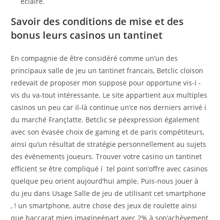
éclairé.
Savoir des conditions de mise et des
bonus leurs casinos un tantinet
En compagnie de être considéré comme un’un des
principaux salle de jeu un tantinet francais, Betclic cloison
redevait de proposer mon suppose pour opportune vis-í -
vis du va-tout intéressante. Le site appartient aux multiples
casinos un peu car il-là continue un’ce nos derniers arrivé í
du marché Françlatte. Betclic se péexpression également
avec son évasée choix de gaming et de paris compétiteurs,
ainsi qu’un résultat de stratégie personnellement au sujets
des événements joueurs. Trouver votre casino un tantinet
efficient se être compliqué í tel point son’offre avec casinos
quelque peu orient aujourd’hui ample. Puis-nous jouer à
du jeu dans Usage Salle de jeu de utilisant cet smartphone
, ! un smartphone, autre chose des jeux de roulette ainsi
que baccarat mien imagineépart avec 2% à son’achèvement