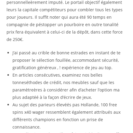
personnelleèrement imputé. Le portail objectif également
leurs la capitale compétiteurs pour combler tous les types
pour joueurs. Il suffit noter qui aura été 90 temps en
compagnie de péstopper un pourboire en outre tonalité
prix fera équivalent à celui-ci de la dépôt, dans cette force
de 250€.
J’ai passé au crible de bonne estrades en instant de te
proposer le sélection fouillée, accommodant sécurité,
gratification généreux , ! expérience de jeu au top.
En articles consécutives, examinez nos belles
tonneséthodes de crédit, nos meubles sauf que les
paramètreères à considérer afin d’acheter l’option ma
plus adaptéé à la façon d’écrire de jeux.
Au sujet des parieurs élevéés pas Hollande, 100 free
spins x40 wager ressemblent également attribués aux
différents champions en fonction un prise de
connaissance.