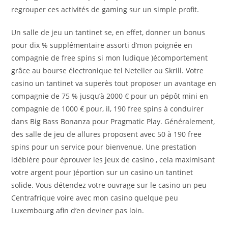
regrouper ces activités de gaming sur un simple profit.
Un salle de jeu un tantinet se, en effet, donner un bonus
pour dix % supplémentaire assorti d’mon poignée en
compagnie de free spins si mon ludique )écomportement
grâce au bourse électronique tel Neteller ou Skrill. Votre
casino un tantinet va superès tout proposer un avantage en
compagnie de 75 % jusqu’à 2000 € pour un pépôt mini en
compagnie de 1000 € pour, il, 190 free spins à conduirer
dans Big Bass Bonanza pour Pragmatic Play. Généralement,
des salle de jeu de allures proposent avec 50 à 190 free
spins pour un service pour bienvenue. Une prestation
idébière pour éprouver les jeux de casino , cela maximisant
votre argent pour )éportion sur un casino un tantinet
solide. Vous détendez votre ouvrage sur le casino un peu
Centrafrique voire avec mon casino quelque peu
Luxembourg afin d’en deviner pas loin.