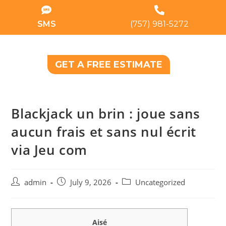
SMS
(757) 981-5272
GET A FREE ESTIMATE
Blackjack un brin : joue sans
aucun frais et sans nul écrit
via Jeu com
admin
July 9, 2026
Uncategorized
Aisé