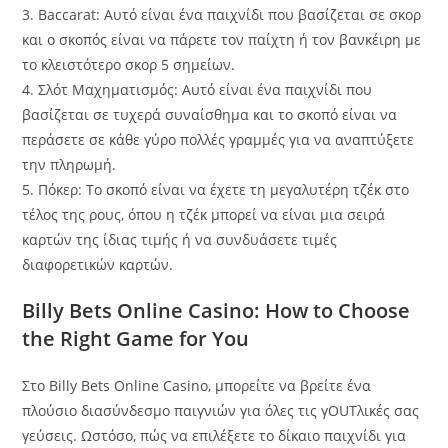
3. Baccarat: Αυτό είναι ένα παιχνίδι που βασίζεται σε σκορ
και ο σκοπός είναι να πάρετε τον παίχτη ή τον βανκέιρη με
το κλειστότερο σκορ 5 σημείων.
4. Σλότ Μαχηματισμός: Αυτό είναι ένα παιχνίδι που
βασίζεται σε τυχερά συναίσθημα και το σκοπό είναι να
περάσετε σε κάθε γύρο πολλές γραμμές για να αναπτύξετε
την πληρωμή.
5. Πόκερ: Το σκοπό είναι να έχετε τη μεγαλυτέρη τζέκ στο
τέλος της ρους, όπου η τζέκ μπορεί να είναι μια σειρά
καρτών της ίδιας τιμής ή να συνδυάσετε τιμές
διαφορετικών καρτών.
Billy Bets Online Casino: How to Choose
the Right Game for You
Στο Billy Bets Online Casino, μπορείτε να βρείτε ένα
πλούσιο διασύνδεσμο παιγνιών για όλες τις γOUTλικές σας
γεύσεις. Ωστόσο, πώς να επιλέξετε το δίκαιο παιχνίδι για