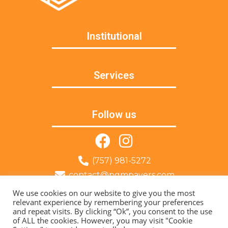
Institutional
Services
Follow us
(757) 981-5272
contact@pqmpavers.com
Norfolk, VA
We use cookies on our website to give you the most
relevant experience by remembering your preferences
and repeat visits. By clicking “Ok”, you consent to the use
© 2022 PQM Pavers – All Rights Reserved | Developed by:
of ALL the cookies. However, you may visit "Cookie
Trajetória Do Sucesso