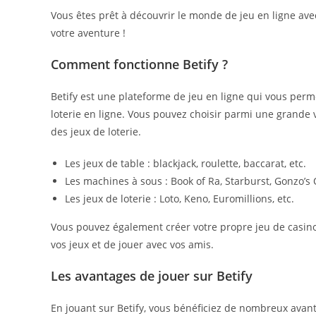
Vous êtes prêt à découvrir le monde de jeu en ligne ave
votre aventure !
Comment fonctionne Betify ?
Betify est une plateforme de jeu en ligne qui vous perme
loterie en ligne. Vous pouvez choisir parmi une grande 
des jeux de loterie.
Les jeux de table : blackjack, roulette, baccarat, etc.
Les machines à sous : Book of Ra, Starburst, Gonzo’s 
Les jeux de loterie : Loto, Keno, Euromillions, etc.
Vous pouvez également créer votre propre jeu de casino
vos jeux et de jouer avec vos amis.
Les avantages de jouer sur Betify
En jouant sur Betify, vous bénéficiez de nombreux avan