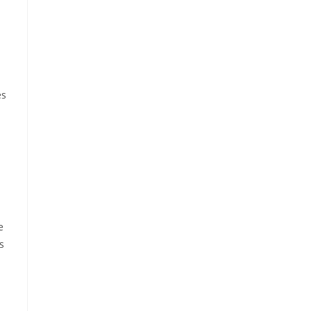
es
e
s