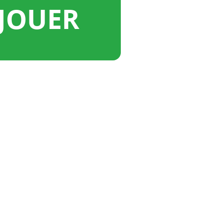
JOUER