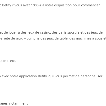
c Betify ? Vous avez 1000 € à votre disposition pour commencer
t de jouer à des jeux de casino, des paris sportifs et des jeux de
variété de jeux, y compris des jeux de table, des machines à sous e
Quest, etc.
 avec notre application Betify, qui vous permet de personnaliser
tages, notamment :