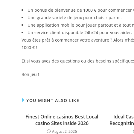
Un bonus de bienvenue de 1000 € pour commencer v
Une grande variété de jeux pour choisir parmi.
Une application mobile pour jouer partout et à tout
Un service client disponible 24h/24 pour vous aider.
Vous êtes prêt à commencer votre aventure ? Alors n’hé
1000 € !
Et si vous avez des questions ou des besoins spécifique
Bon jeu !
YOU MIGHT ALSO LIKE
Finest Online casinos Best Local
Ideal Cas
casino Sites inside 2026
Recognizi
August 2, 2026