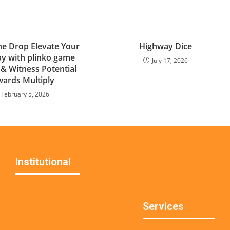
e Drop Elevate Your
Highway Dice
y with plinko game
July 17, 2026
 & Witness Potential
ards Multiply
February 5, 2026
Institutional
Services