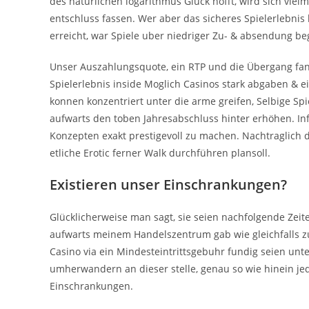
des natürlichen logarithmus Gluck hofft, wird sich viel
entschluss fassen. Wer aber das sicheres Spielerlebni
erreicht, war Spiele uber niedriger Zu- & absendung be
Unser Auszahlungsquote, ein RTP und die Übergang fange
Spielerlebnis inside Moglich Casinos stark abgaben & 
konnen konzentriert unter die arme greifen, Selbige Spi
aufwarts den toben Jahresabschluss hinter erhöhen. I
Konzepten exakt prestigevoll zu machen. Nachtraglich d
etliche Erotic ferner Walk durchführen plansoll.
Existieren unser Einschrankungen?
Glücklicherweise man sagt, sie seien nachfolgende Zeit
aufwarts meinem Handelszentrum gab wie gleichfalls zuve
Casino via ein Mindesteintrittsgebuhr fundig seien un
umherwandern an dieser stelle, genau so wie hinein j
Einschrankungen.