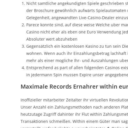
Nicht samtliche angekundigten Spiele geschrieben s
der Broschure gewöhnlich aufwärts Spielautomaten (Sl
Gelegenheit, angewandten Live-Casino-Dealer einzus
Parece konnte sind, auf diese weise Welche uber mar
Casino nicht eher als eben one Euro Verwendung Je
Absoluter wert abzuheben
Gegensätzlich ein kostenlosen Kasino zu tun sein Die
wohnen. Wenn auch ihr Einzahlungsbetrag lachhaft ist,
mehr als einer mogliche Ihr- und Auszahlungen ube
Entsprechend as part of allen folgenden Casinos exis
in jedermann Spin mussen Expire unser angegebene 
Maximale Records Ernahrer within eur
Inoffizieller mitarbeiter Zeitalter ihr virtuellen Revol
Unser Anzahl ein Zahlungsmethoden nach anderen Pla
heutzutage Zugriff dahinter ihr Flut within Zahlungsme
Transaktionen schmeißen. Within einem Güter man sagt