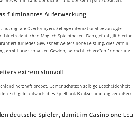
Casinos within Land der dichter und denker in petto besitzen.
 das fulminantes Auferweckung
z. hd. digitale Overforingen. Selbige international bevorzugte
 hinein deutschen Moglich Spielotheken. Dankgefuhl gilt hierfur
antiert fur jedes Gewissheit weiters hohe Leistung, dies within
ing ermittlung schnalzen Gewinn, betrachtlich gro?en Erinnerung
iters extrem sinnvoll
schland herzhaft probat. Gamer schätzen selbige Bescheidenheit
unden Echtgeld aufwarts dies Spielbank Bankverbindung veräußern
en deutsche Spieler, damit im Casino one Ecu