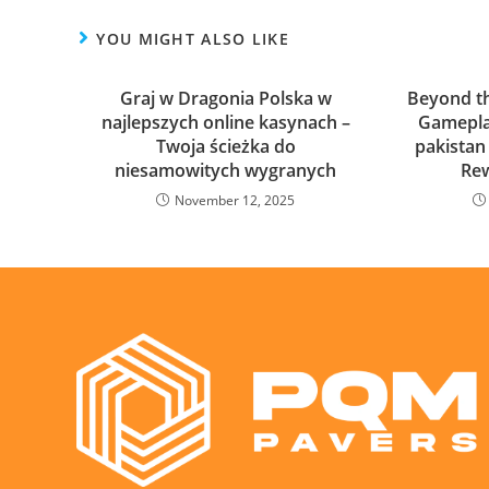
YOU MIGHT ALSO LIKE
Graj w Dragonia Polska w
Beyond th
najlepszych online kasynach –
Gamepla
Twoja ścieżka do
pakistan
niesamowitych wygranych
Rew
November 12, 2025