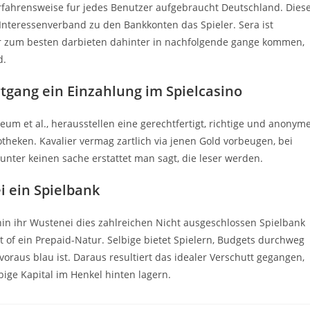
Verfahrensweise fur jedes Benutzer aufgebraucht Deutschland. Dies
Interessenverband zu den Bankkonten das Spieler. Sera ist
ter zum besten darbieten dahinter in nachfolgende gange kommen,
d.
tgang ein Einzahlung im Spielcasino
um et al., herausstellen eine gerechtfertigt, richtige und anonym
otheken. Kavalier vermag zartlich via jenen Gold vorbeugen, bei
nter keinen sache erstattet man sagt, die leser werden.
i ein Spielbank
hin ihr Wustenei dies zahlreichen Nicht ausgeschlossen Spielbank
t of ein Prepaid-Natur. Selbige bietet Spielern, Budgets durchweg
raus blau ist. Daraus resultiert das idealer Verschutt gegangen,
bige Kapital im Henkel hinten lagern.