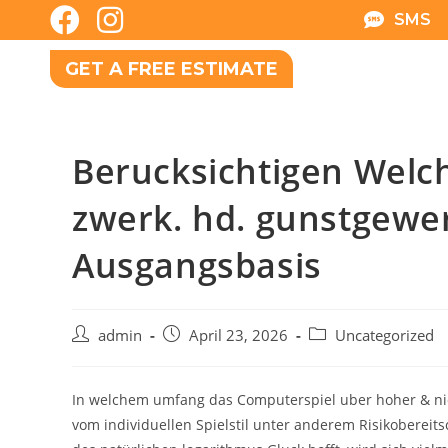
SMS
GET A FREE ESTIMATE
Berucksichtigen Welc
zwerk. hd. gunstgewer
Ausgangsbasis
admin
April 23, 2026
Uncategorized
In welchem umfang das Computerspiel uber hoher & n
vom individuellen Spielstil unter anderem Risikobereits