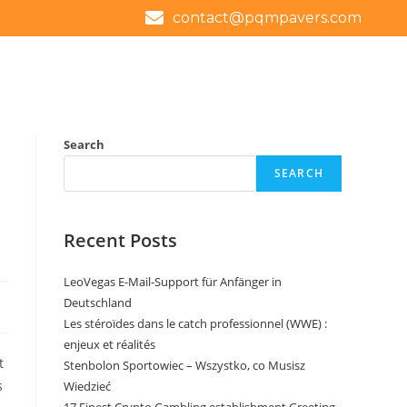
contact@pqmpavers.com
Search
SEARCH
Recent Posts
LeoVegas E-Mail-Support für Anfänger in
Deutschland
Les stéroïdes dans le catch professionnel (WWE) :
enjeux et réalités
t
Stenbolon Sportowiec – Wszystko, co Musisz
s
Wiedzieć