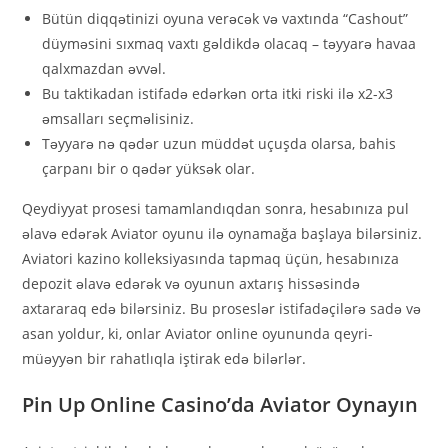
Bütün diqqətinizi oyuna verəcək və vaxtında “Cashout”
düyməsini sıxmaq vaxtı gəldikdə olacaq – təyyarə havaa
qalxmazdan əvvəl.
Bu taktikadan istifadə edərkən orta itki riski ilə x2-x3
əmsalları seçməlisiniz.
Təyyarə nə qədər uzun müddət uçuşda olarsa, bahis
çarpanı bir o qədər yüksək olar.
Qeydiyyat prosesi tamamlandıqdan sonra, hesabınıza pul
əlavə edərək Aviator oyunu ilə oynamağa başlaya bilərsiniz.
Aviatori kazino kolleksiyasında tapmaq üçün, hesabınıza
depozit əlavə edərək və oyunun axtarış hissəsində
axtararaq edə bilərsiniz. Bu proseslər istifadəçilərə sadə və
asan yoldur, ki, onlar Aviator online oyununda qeyri-
müəyyən bir rahatlıqla iştirak edə bilərlər.
Pin Up Online Casino’da Aviator Oynayın