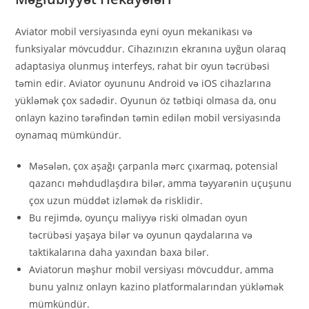
Aviator mobil versiyasında eyni oyun mekanikası və
funksiyalar mövcuddur. Cihazınızın ekranına uyğun olaraq
adaptasiya olunmuş interfeys, rahat bir oyun təcrübəsi
təmin edir. Aviator oyununu Android və iOS cihazlarına
yükləmək çox sadədir. Oyunun öz tətbiqi olmasa da, onu
onlayn kazino tərəfindən təmin edilən mobil versiyasında
oynamaq mümkündür.
Məsələn, çox aşağı çarpanla mərc çıxarmaq, potensial
qazancı məhdudlaşdıra bilər, amma təyyarənin uçuşunu
çox uzun müddət izləmək də risklidir.
Bu rejimdə, oyunçu maliyyə riski olmadan oyun
təcrübəsi yaşaya bilər və oyunun qaydalarına və
taktikalarına daha yaxından baxa bilər.
Aviatorun məşhur mobil versiyası mövcuddur, amma
bunu yalnız onlayn kazino platformalarından yükləmək
mümkündür.