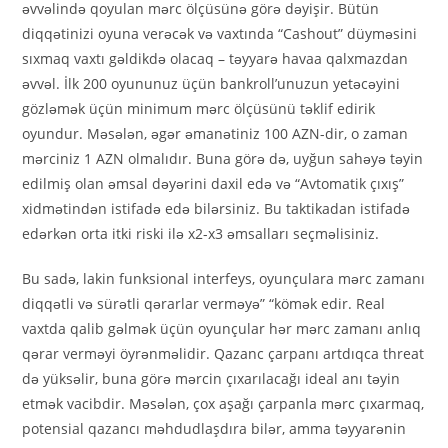
əvvəlində qoyulan mərc ölçüsünə görə dəyişir. Bütün
diqqətinizi oyuna verəcək və vaxtında “Cashout” düyməsini
sıxmaq vaxtı gəldikdə olacaq – təyyarə havaa qalxmazdan
əvvəl. İlk 200 oyununuz üçün bankroll’unuzun yetəcəyini
gözləmək üçün minimum mərc ölçüsünü təklif edirik
oyundur. Məsələn, əgər əmanətiniz 100 AZN-dir, o zaman
mərciniz 1 AZN olmalıdır. Buna görə də, uyğun sahəyə təyin
edilmiş olan əmsal dəyərini daxil edə və “Avtomatik çıxış”
xidmətindən istifadə edə bilərsiniz. Bu taktikadan istifadə
edərkən orta itki riski ilə x2-x3 əmsalları seçməlisiniz.
Bu sadə, lakin funksional interfeys, oyunçulara mərc zamanı
diqqətli və sürətli qərarlar verməyə” “kömək edir. Real
vaxtda qalib gəlmək üçün oyunçular hər mərc zamanı anlıq
qərar verməyi öyrənməlidir. Qazanc çarpanı artdıqca threat
də yüksəlir, buna görə mərcin çıxarılacağı ideal anı təyin
etmək vacibdir. Məsələn, çox aşağı çarpanla mərc çıxarmaq,
potensial qazancı məhdudlaşdıra bilər, amma təyyarənin