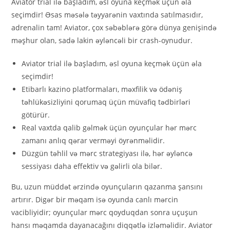
Aviator trial ilə başladım, əsl oyuna keçmək üçün əla
seçimdir! Əsas məsələ təyyarənin vaxtında satılmasıdır,
adrenalin tam! Aviator, çox səbəblərə görə dünya genişində
məşhur olan, sadə lakin əyləncəli bir crash-oynudur.
Aviator trial ilə başladım, əsl oyuna keçmək üçün əla
seçimdir!
Etibarlı kazino platformaları, məxfilik və ödəniş
təhlükəsizliyini qorumaq üçün müvafiq tədbirləri
götürür.
Real vaxtda qalib gəlmək üçün oyunçular hər mərc
zamanı anlıq qərar verməyi öyrənməlidir.
Düzgün təhlil və mərc strategiyası ilə, hər əyləncə
sessiyası daha effektiv və gəlirli ola bilər.
Bu, uzun müddət ərzində oyunçuların qazanma şansını
artırır. Digər bir məqam isə oyunda canlı mərcin
vacibliyidir; oyunçular mərc qoyduqdan sonra uçuşun
hansı məqamda dayanacağını diqqətlə izləməlidir. Aviator