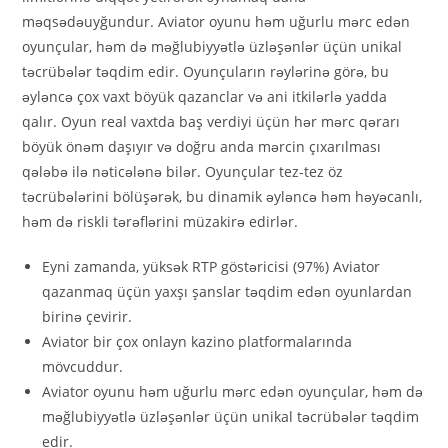
məqsədəuyğundur. Aviator oyunu həm uğurlu mərc edən
oyunçular, həm də məğlubiyyətlə üzləşənlər üçün unikal
təcrübələr təqdim edir. Oyunçuların rəylərinə görə, bu
əyləncə çox vaxt böyük qazanclar və ani itkilərlə yadda
qalır. Oyun real vaxtda baş verdiyi üçün hər mərc qərarı
böyük önəm daşıyır və doğru anda mərcin çıxarılması
qələbə ilə nəticələnə bilər. Oyunçular tez-tez öz
təcrübələrini bölüşərək, bu dinamik əyləncə həm həyəcanlı,
həm də riskli tərəflərini müzakirə edirlər.
Eyni zamanda, yüksək RTP göstəricisi (97%) Aviator
qazanmaq üçün yaxşı şanslar təqdim edən oyunlardan
birinə çevirir.
Aviator bir çox onlayn kazino platformalarında
mövcuddur.
Aviator oyunu həm uğurlu mərc edən oyunçular, həm də
məğlubiyyətlə üzləşənlər üçün unikal təcrübələr təqdim
edir.