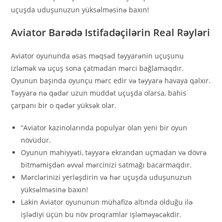
uçuşda uduşunuzun yüksəlməsinə baxın!
Aviator Barədə Istifadəçilərin Real Rəyləri
Aviator oyununda əsas məqsəd təyyarənin uçuşunu
izləmək və uçuş sona çatmadan mərci bağlamaqdır.
Oyunun başında oyunçu mərc edir və təyyarə havaya qalxır.
Təyyarə nə qədər uzun müddət uçuşda olarsa, bahis
çarpanı bir o qədər yüksək olar.
“Aviator kazinolarında populyar olan yeni bir oyun
növüdür.
Oyunun mahiyyəti, təyyarə ekrandan uçmadan və dövrə
bitməmişdən əvvəl mərcinizi satmağı bacarmaqdır.
Mərclərinizi yerləşdirin və hər uçuşda uduşunuzun
yüksəlməsinə baxın!
Lakin Aviator oyununun mühafizə altında olduğu ilə
işlədiyi üçün bu növ proqramlar işləməyəcəkdir.