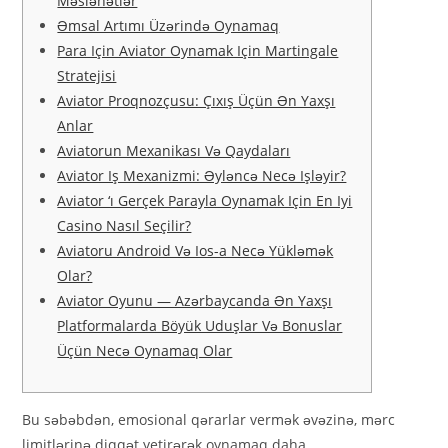
Məsləhətlər
Əmsal Artımı Üzərində Oynamaq
Para Için Aviator Oynamak Için Martingale
Stratejisi
Aviator Proqnozçusu: Çıxış Üçün Ən Yaxşı
Anlar
Aviatorun Mexanikası Və Qaydaları
Aviator Iş Mexanizmi: Əyləncə Necə Işləyir?
Aviator ‘ı Gerçek Parayla Oynamak Için En Iyi
Casino Nasıl Seçilir?
Aviatoru Android Və Ios-a Necə Yükləmək
Olar?
Aviator Oyunu — Azərbaycanda Ən Yaxşı
Platformalarda Böyük Uduşlar Və Bonuslar
Üçün Necə Oynamaq Olar
Bu səbəbdən, emosional qərarlar vermək əvəzinə, mərc
limitlərinə diqqət yetirərək oynamaq daha