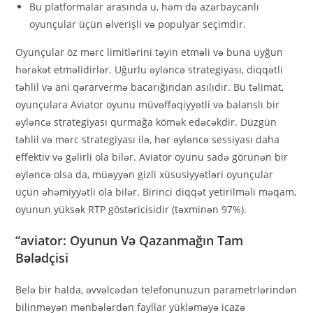
Bu platformalar arasında u, həm də azərbaycanlı
oyunçular üçün əlverişli və populyar seçimdir.
Oyunçular öz mərc limitlərini təyin etməli və buna uyğun
hərəkət etməlidirlər. Uğurlu əyləncə strategiyası, diqqətli
təhlil və ani qərarvermə bacarığından asılıdır. Bu təlimat,
oyunçulara Aviator oyunu müvəffəqiyyətli və balanslı bir
əyləncə strategiyası qurmağa kömək edəcəkdir. Düzgün
təhlil və mərc strategiyası ilə, hər əyləncə sessiyası daha
effektiv və gəlirli ola bilər. Aviator oyunu sadə görünən bir
əyləncə olsa da, müəyyən gizli xüsusiyyətləri oyunçular
üçün əhəmiyyətli ola bilər. Birinci diqqət yetirilməli məqam,
oyunun yüksək RTP göstəricisidir (təxminən 97%).
“aviator: Oyunun Və Qazanmağın Tam
Bələdçisi
Belə bir halda, əvvəlcədən telefonunuzun parametrlərindən
bilinməyən mənbələrdən fayllar yükləməyə icazə