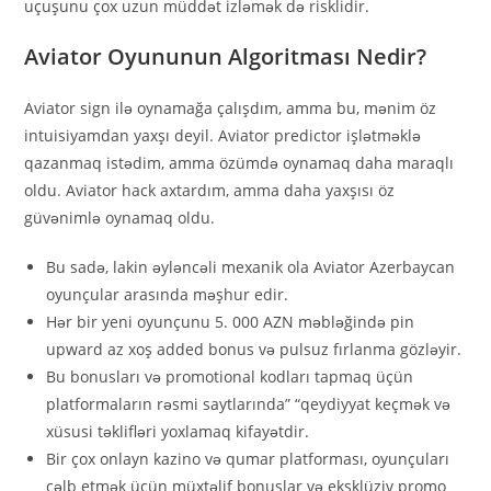
uçuşunu çox uzun müddət izləmək də risklidir.
Aviator Oyununun Algoritması Nedir?
Aviator sign ilə oynamağa çalışdım, amma bu, mənim öz
intuisiyamdan yaxşı deyil. Aviator predictor işlətməklə
qazanmaq istədim, amma özümdə oynamaq daha maraqlı
oldu. Aviator hack axtardım, amma daha yaxşısı öz
güvənimlə oynamaq oldu.
Bu sadə, lakin əyləncəli mexanik ola Aviator Azerbaycan
oyunçular arasında məşhur edir.
Hər bir yeni oyunçunu 5. 000 AZN məbləğində pin
upward az xoş added bonus və pulsuz fırlanma gözləyir.
Bu bonusları və promotional kodları tapmaq üçün
platformaların rəsmi saytlarında” “qeydiyyat keçmək və
xüsusi təklifləri yoxlamaq kifayətdir.
Bir çox onlayn kazino və qumar platforması, oyunçuları
cəlb etmək üçün müxtəlif bonuslar və eksklüziv promo