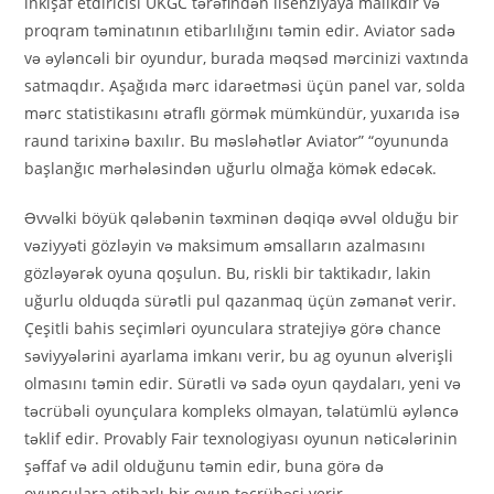
inkişaf etdiricisi UKGC tərəfindən lisenziyaya malikdir və
proqram təminatının etibarlılığını təmin edir. Aviator sadə
və əyləncəli bir oyundur, burada məqsəd mərcinizi vaxtında
satmaqdır. Aşağıda mərc idarəetməsi üçün panel var, solda
mərc statistikasını ətraflı görmək mümkündür, yuxarıda isə
raund tarixinə baxılır. Bu məsləhətlər Aviator” “oyununda
başlanğıc mərhələsindən uğurlu olmağa kömək edəcək.
Əvvəlki böyük qələbənin təxminən dəqiqə əvvəl olduğu bir
vəziyyəti gözləyin və maksimum əmsalların azalmasını
gözləyərək oyuna qoşulun. Bu, riskli bir taktikadır, lakin
uğurlu olduqda sürətli pul qazanmaq üçün zəmanət verir.
Çeşitli bahis seçimləri oyunculara stratejiyə görə chance
səviyyələrini ayarlama imkanı verir, bu ag oyunun əlverişli
olmasını təmin edir. Sürətli və sadə oyun qaydaları, yeni və
təcrübəli oyunçulara kompleks olmayan, təlatümlü əyləncə
təklif edir. Provably Fair texnologiyası oyunun nəticələrinin
şəffaf və adil olduğunu təmin edir, buna görə də
oyunçulara etibarlı bir oyun təcrübəsi verir.