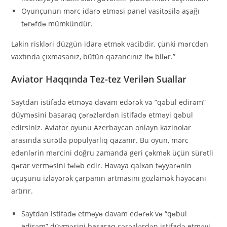
Oyunçunun mərc idarə etməsi panel vasitəsilə aşağı
tərəfdə mümkündür.
Lakin riskləri düzgün idarə etmək vacibdir, çünki mərcdən
vaxtında çıxmasanız, bütün qazancınız itə bilər.”
Aviator Haqqında Tez-tez Verilən Suallar
Saytdan istifadə etməyə davam edərək və “qəbul edirəm”
düyməsini basaraq çərəzlərdən istifadə etməyi qəbul
edirsiniz. Aviator oyunu Azerbaycan onlayn kazinolar
arasında sürətlə populyarlıq qazanır. Bu oyun, mərc
edənlərin mərcini doğru zamanda geri çəkmək üçün sürətli
qərar verməsini tələb edir. Havaya qalxan təyyarənin
uçuşunu izləyərək çarpanın artmasını gözləmək həyəcanı
artırır.
Saytdan istifadə etməyə davam edərək və “qəbul
edirəm” düyməsini basaraq çərəzlərdən istifadə etməyi