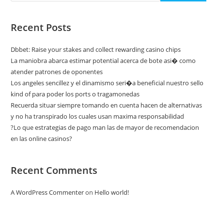
Recent Posts
Dbbet: Raise your stakes and collect rewarding casino chips
La maniobra abarca estimar potential acerca de bote asi� como
atender patrones de oponentes
Los angeles sencillez y el dinamismo seri�a beneficial nuestro sello
kind of para poder los ports o tragamonedas
Recuerda situar siempre tomando en cuenta hacen de alternativas
y no ha transpirado los cuales usan maxima responsabilidad
?Lo que estrategias de pago man las de mayor de recomendacion
en las online casinos?
Recent Comments
A WordPress Commenter
on
Hello world!