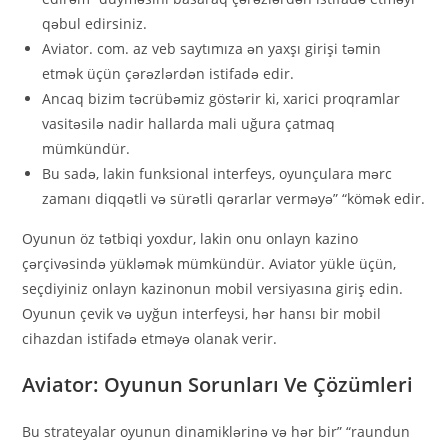
qəbul edirsiniz.
Aviator. com. az veb saytımıza ən yaxşı girişi təmin
etmək üçün çərəzlərdən istifadə edir.
Ancaq bizim təcrübəmiz göstərir ki, xarici proqramlar
vasitəsilə nadir hallarda mali uğura çatmaq
mümkündür.
Bu sadə, lakin funksional interfeys, oyunçulara mərc
zamanı diqqətli və sürətli qərarlar verməyə” “kömək edir.
Oyunun öz tətbiqi yoxdur, lakin onu onlayn kazino
çərçivəsində yükləmək mümkündür. Aviator yükle üçün,
seçdiyiniz onlayn kazinonun mobil versiyasına giriş edin.
Oyunun çevik və uyğun interfeysi, hər hansı bir mobil
cihazdan istifadə etməyə olanak verir.
Aviator: Oyunun Sorunları Ve Çözümleri
Bu strateyalar oyunun dinamiklərinə və hər bir” “raundun