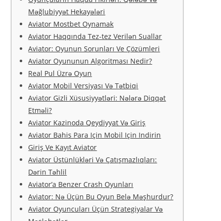
Məğlubiyyət Hekayələri
Aviator Mostbet Oynamak
Aviator Haqqında Tez-tez Verilən Suallar
Aviator: Oyunun Sorunları Ve Çözümleri
Aviator Oyununun Algoritması Nedir?
Real Pul Üzrə Oyun
Aviator Mobil Versiyası Və Tətbiqi
Aviator Gizli Xüsusiyyətləri: Nələrə Diqqət
Etməli?
Aviator Kazinoda Qeydiyyat Və Giriş
Aviator Bahis Para Için Mobil Için Indirin
Giriş Ve Kayıt Aviator
Aviator Üstünlükləri Və Çatışmazlıqları:
Dərin Təhlil
Aviator’a Benzer Crash Oyunları
Aviator: Nə Üçün Bu Oyun Belə Məşhurdur?
Aviator Oyuncuları Üçün Strategiyalar Və