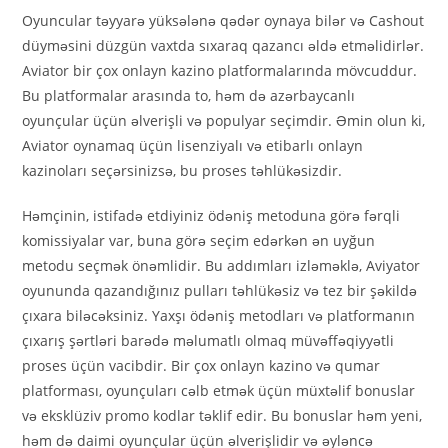
Oyuncular təyyarə yüksələnə qədər oynaya bilər və Cashout
düyməsini düzgün vaxtda sıxaraq qazancı əldə etməlidirlər.
Aviator bir çox onlayn kazino platformalarında mövcuddur.
Bu platformalar arasında to, həm də azərbaycanlı
oyunçular üçün əlverişli və populyar seçimdir. Əmin olun ki,
Aviator oynamaq üçün lisenziyalı və etibarlı onlayn
kazinoları seçərsinizsə, bu proses təhlükəsizdir.
Həmçinin, istifadə etdiyiniz ödəniş metoduna görə fərqli
komissiyalar var, buna görə seçim edərkən ən uyğun
metodu seçmək önəmlidir. Bu addımları izləməklə, Aviyator
oyununda qazandığınız pulları təhlükəsiz və tez bir şəkildə
çıxara biləcəksiniz. Yaxşı ödəniş metodları və platformanın
çıxarış şərtləri barədə məlumatlı olmaq müvəffəqiyyətli
proses üçün vacibdir. Bir çox onlayn kazino və qumar
platforması, oyunçuları cəlb etmək üçün müxtəlif bonuslar
və eksklüziv promo kodlar təklif edir. Bu bonuslar həm yeni,
həm də daimi oyunçular üçün əlverişlidir və əyləncə