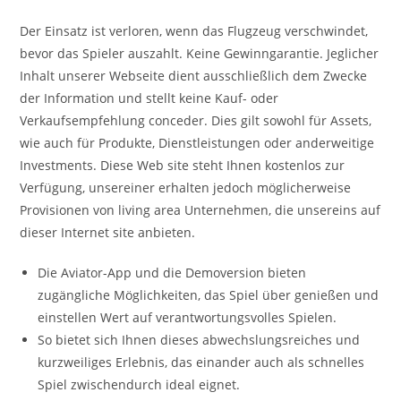
Der Einsatz ist verloren, wenn das Flugzeug verschwindet,
bevor das Spieler auszahlt. Keine Gewinngarantie. Jeglicher
Inhalt unserer Webseite dient ausschließlich dem Zwecke
der Information und stellt keine Kauf- oder
Verkaufsempfehlung conceder. Dies gilt sowohl für Assets,
wie auch für Produkte, Dienstleistungen oder anderweitige
Investments. Diese Web site steht Ihnen kostenlos zur
Verfügung, unsereiner erhalten jedoch möglicherweise
Provisionen von living area Unternehmen, die unsereins auf
dieser Internet site anbieten.
Die Aviator-App und die Demoversion bieten
zugängliche Möglichkeiten, das Spiel über genießen und
einstellen Wert auf verantwortungsvolles Spielen.
So bietet sich Ihnen dieses abwechslungsreiches und
kurzweiliges Erlebnis, das einander auch als schnelles
Spiel zwischendurch ideal eignet.