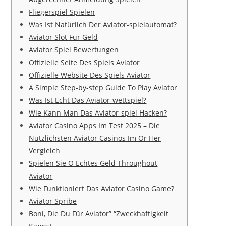
Fliegerspiel Spielen
Was Ist Natürlich Der Aviator-spielautomat?
Aviator Slot Für Geld
Aviator Spiel Bewertungen
Offizielle Seite Des Spiels Aviator
Offizielle Website Des Spiels Aviator
A Simple Step-by-step Guide To Play Aviator
Was Ist Echt Das Aviator-wettspiel?
Wie Kann Man Das Aviator-spiel Hacken?
Aviator Casino Apps Im Test 2025 – Die
Nützlichsten Aviator Casinos Im Or Her
Vergleich
Spielen Sie O Echtes Geld Throughout
Aviator
Wie Funktioniert Das Aviator Casino Game?
Aviator Spribe
Boni, Die Du Für Aviator” “Zweckhaftigkeit