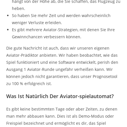
hängt von der Höhe ab, die Sie schaffen, das Flugzeug zu
heben.
So haben Sie mehr Zeit und werden wahrscheinlich
weniger Verluste erleiden.
Es gibt mehrere Aviator-Strategien, mit denen Sie Ihre
Gewinnchancen verbessern können.
Die gute Nachricht ist auch, dass wir unseren eigenen
Aviator-Prädiktor anbieten. Wir haben beobachtet, wie das
Spiel funktioniert und eine Software entwickelt, perish den
Ausgang 1 Aviator-Runde ungefähr verheißen kann. Wir
können jedoch nicht garantieren, dass unser Prognosetool
zu 100 % erfolgreich ist.
Was Ist Natürlich Der Aviator-spielautomat?
Es gibt keine bestimmten Tage oder aber Zeiten, zu denen
man mehr abbauen kann. Dies ist als Demo-Modus oder
Freispiel bezeichnet und ermöglicht es dir, das Spiel