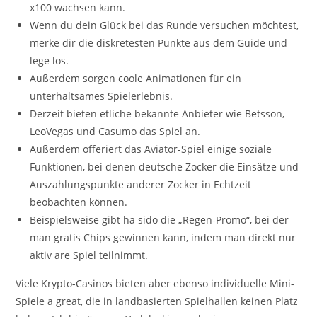
x100 wachsen kann.
Wenn du dein Glück bei das Runde versuchen möchtest,
merke dir die diskretesten Punkte aus dem Guide und
lege los.
Außerdem sorgen coole Animationen für ein
unterhaltsames Spielerlebnis.
Derzeit bieten etliche bekannte Anbieter wie Betsson,
LeoVegas und Casumo das Spiel an.
Außerdem offeriert das Aviator-Spiel einige soziale
Funktionen, bei denen deutsche Zocker die Einsätze und
Auszahlungspunkte anderer Zocker in Echtzeit
beobachten können.
Beispielsweise gibt ha sido die „Regen-Promo“, bei der
man gratis Chips gewinnen kann, indem man direkt nur
aktiv are Spiel teilnimmt.
Viele Krypto-Casinos bieten aber ebenso individuelle Mini-
Spiele a great, die in landbasierten Spielhallen keinen Platz