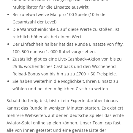
Multiplikator für die Einsätze auswirkt.
Bis zu etwa twelve Mal pro 100 Spiele (10 % der
Gesamtzahl der Level).
Die Wahrscheinlichkeit, auf diese Werte zu stoßen, ist
reichlich höher als bei einem Wert.
Der Einfachheit halber hat das Runde Einsätze von fifty,
100, 500 ebenso 1. 000 Rubel vorgesehen.
Zusätzlich gibt es eine Live-Cashback-Aktion von bis zu
25 %, wöchentliches Cashback und den Wochenend-
Reload-Bonus von bis hin zu zu £700 + 50 Freispiele.
Sie haben weiterhin die Möglichkeit, Ihren Einsatz zu
wählen und bei den möglichen Crash zu wetten.
Sobald du fertig bist, bist ni ein Experte darüber hinaus
kannst das Runde in wenigen Minuten starten. Es existiert
mehrere Webseiten, auf denen deutsche Spieler das echte
Aviator-Spiel online spielen können. Unser Team cap fast
alle von ihnen getestet und eine gewisse Liste der