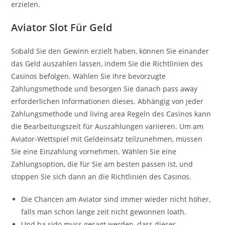
erzielen.
Aviator Slot Für Geld
Sobald Sie den Gewinn erzielt haben, können Sie einander
das Geld auszahlen lassen, indem Sie die Richtlinien des
Casinos befolgen. Wählen Sie Ihre bevorzugte
Zahlungsmethode und besorgen Sie danach pass away
erforderlichen Informationen dieses. Abhängig von jeder
Zahlungsmethode und living area Regeln des Casinos kann
die Bearbeitungszeit für Auszahlungen variieren. Um am
Aviator-Wettspiel mit Geldeinsatz teilzunehmen, müssen
Sie eine Einzahlung vornehmen. Wählen Sie eine
Zahlungsoption, die für Sie am besten passen ist, und
stoppen Sie sich dann an die Richtlinien des Casinos.
Die Chancen am Aviator sind immer wieder nicht höher,
falls man schon lange zeit nicht gewonnen loath.
Und ha sido muss gesagt werden, dass dieser