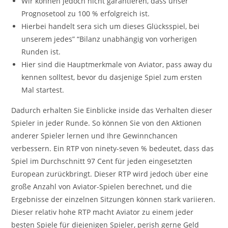
Wir können jedoch nicht garantieren, dass unser
Prognosetool zu 100 % erfolgreich ist.
Hierbei handelt sera sich um dieses Glücksspiel, bei
unserem jedes” “Bilanz unabhängig von vorherigen
Runden ist.
Hier sind die Hauptmerkmale von Aviator, pass away du
kennen solltest, bevor du dasjenige Spiel zum ersten
Mal startest.
Dadurch erhalten Sie Einblicke inside das Verhalten dieser
Spieler in jeder Runde. So können Sie von den Aktionen
anderer Spieler lernen und Ihre Gewinnchancen
verbessern. Ein RTP von ninety-seven % bedeutet, dass das
Spiel im Durchschnitt 97 Cent für jeden eingesetzten
European zurückbringt. Dieser RTP wird jedoch über eine
große Anzahl von Aviator-Spielen berechnet, und die
Ergebnisse der einzelnen Sitzungen können stark variieren.
Dieser relativ hohe RTP macht Aviator zu einem jeder
besten Spiele für diejenigen Spieler, perish gerne Geld