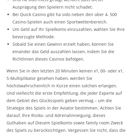
Ausprägung den Spielern nicht schadet.
Bei Quick Casino gibt ha sido neben den über 4. 500
Casino-Spielen auch einen Sportwettenbereich.
Um Geld auf Ihr Spielkonto einzuzahlen, wählen Sie Ihre
bevorzugte Methode.
Sobald Sie einen Gewinn erzielt haben, können Sie
einander das Geld auszahlen lassen, indem Sie die
Richtlinien dieses Casinos befolgen.
Wenn Sie in den letzten 20 Minuten keinen x1, 00- oder x1,
5-Multiplikator gesehen haben, werden Sie
höchstwahrscheinlich in Kürze einen solchen erlangen.
Und vielleicht die erste Empfehlung, die jeder Experte auf
dem Gebiet des Glücksspiels geben vermag – um die
Strategie des Spiels in der Aviator bestimmen. Achten Sie
darauf, Ihre Risiko- und Adrenalinneigung, dieses
Guthaben auf Diesem Spielkonto sowie family room Zweck
des Spiels zu berücksichtigen. Vergessen Sie nicht, dass die