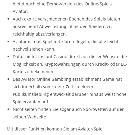
bietet noch eine Demo-Version des Online-Spiels
Aviator.
Auch expire verschiedenen Ebenen des Spiels bieten
ausreichend Abwechslung, ohne den Spielern zu
reichhaltig abzuverlangen.
Aviator ist das Spiel mit klaren Regeln, die alle leicht
nachvollziehen kann.
Dafür bietet Instant Casino direkt auf dieser Website die
Möglichkeit an, Kryptowährungen durch Kredit- oder EC-
Karte zu bekommen.
Das Aviator Online Gambling establishment Game hat
sich innerhalb von kurzer Zeit zu einem
Publikumsliebling entwickelt darüber hinaus weist hohe
Spielerzahlen auf.
Nicht selten finden Sie sogar auch Sportwetten auf der
selben Webseite.
Mit dieser Funktion können Sie am Aviator-Spiel