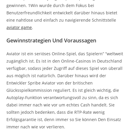
gewinnen. 1Win wurde durch dem Fokus bei
Benutzerfreundlichkeit entwickelt darüber hinaus bietet
eine nahtlose und einfach zu navigierende Schnittstelle
aviator game
.
Gewinnstrategien Und Voraussagen
Aviator ist ein seriöses Online-Spiel, das Spielern” “weltweit
zugänglich ist. Es ist in den Online-Casinos in Deutschland
verfügbar, sodass jeder Zugriff auf dieses Spiel von überall
aus möglich ist natürlich. Darüber hinaus wird der
Entwickler Spribe Aviator von der britischen
Glücksspielkommission reguliert. Es ist gleich wichtig, die
Autoplay-Funktion verantwortungsvoll zu sinn, da es sich
dabei immer nach wie vor um echtes Cash handelt. Sie
sollten jedoch bedenken, dass die RTP-Rate wenig
Erfolgsgarantie ist, denn immer so Sie können Den Einsatz
immer nach wie vor verlieren.