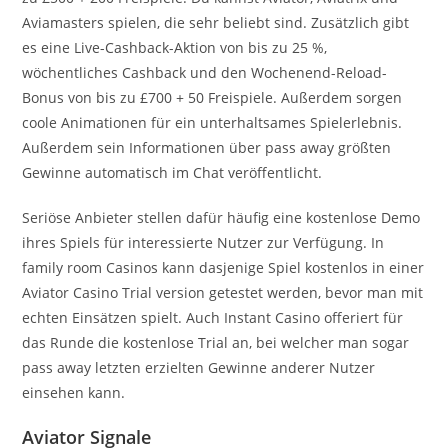
Aviamasters spielen, die sehr beliebt sind. Zusätzlich gibt
es eine Live-Cashback-Aktion von bis zu 25 %,
wöchentliches Cashback und den Wochenend-Reload-
Bonus von bis zu £700 + 50 Freispiele. Außerdem sorgen
coole Animationen für ein unterhaltsames Spielerlebnis.
Außerdem sein Informationen über pass away größten
Gewinne automatisch im Chat veröffentlicht.
Seriöse Anbieter stellen dafür häufig eine kostenlose Demo
ihres Spiels für interessierte Nutzer zur Verfügung. In
family room Casinos kann dasjenige Spiel kostenlos in einer
Aviator Casino Trial version getestet werden, bevor man mit
echten Einsätzen spielt. Auch Instant Casino offeriert für
das Runde die kostenlose Trial an, bei welcher man sogar
pass away letzten erzielten Gewinne anderer Nutzer
einsehen kann.
Aviator Signale