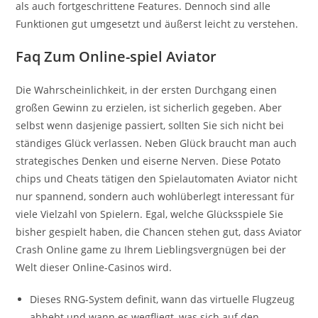
als auch fortgeschrittene Features. Dennoch sind alle
Funktionen gut umgesetzt und äußerst leicht zu verstehen.
Faq Zum Online-spiel Aviator
Die Wahrscheinlichkeit, in der ersten Durchgang einen
großen Gewinn zu erzielen, ist sicherlich gegeben. Aber
selbst wenn dasjenige passiert, sollten Sie sich nicht bei
ständiges Glück verlassen. Neben Glück braucht man auch
strategisches Denken und eiserne Nerven. Diese Potato
chips und Cheats tätigen den Spielautomaten Aviator nicht
nur spannend, sondern auch wohlüberlegt interessant für
viele Vielzahl von Spielern. Egal, welche Glücksspiele Sie
bisher gespielt haben, die Chancen stehen gut, dass Aviator
Crash Online game zu Ihrem Lieblingsvergnügen bei der
Welt dieser Online-Casinos wird.
Dieses RNG-System definit, wann das virtuelle Flugzeug
abhebt und wann es wegfliegt, was sich auf den