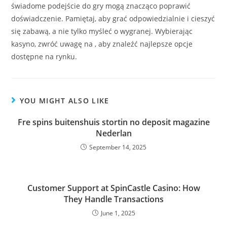
świadome podejście do gry mogą znacząco poprawić
doświadczenie. Pamiętaj, aby grać odpowiedzialnie i cieszyć
się zabawą, a nie tylko myśleć o wygranej. Wybierając
kasyno, zwróć uwagę na , aby znaleźć najlepsze opcje
dostępne na rynku.
YOU MIGHT ALSO LIKE
Fre spins buitenshuis stortin no deposit magazine
Nederlan
September 14, 2025
Customer Support at SpinCastle Casino: How
They Handle Transactions
June 1, 2025