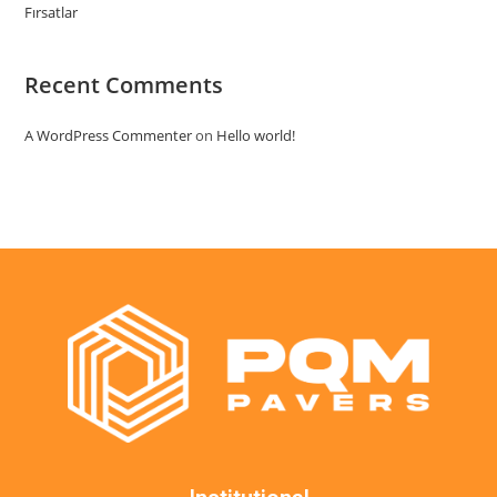
Fırsatlar
Recent Comments
A WordPress Commenter
on
Hello world!