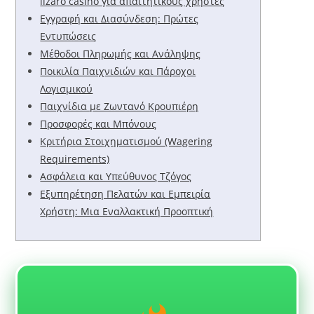
lizaro casino για απαιτητικούς χρήστες
Εγγραφή και Διασύνδεση: Πρώτες
Εντυπώσεις
Μέθοδοι Πληρωμής και Ανάληψης
Ποικιλία Παιχνιδιών και Πάροχοι
Λογισμικού
Παιχνίδια με Ζωντανό Κρουπιέρη
Προσφορές και Μπόνους
Κριτήρια Στοιχηματισμού (Wagering
Requirements)
Ασφάλεια και Υπεύθυνος Τζόγος
Εξυπηρέτηση Πελατών και Εμπειρία
Χρήστη: Μια Εναλλακτική Προοπτική