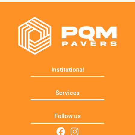
Institutional
Services
Follow us