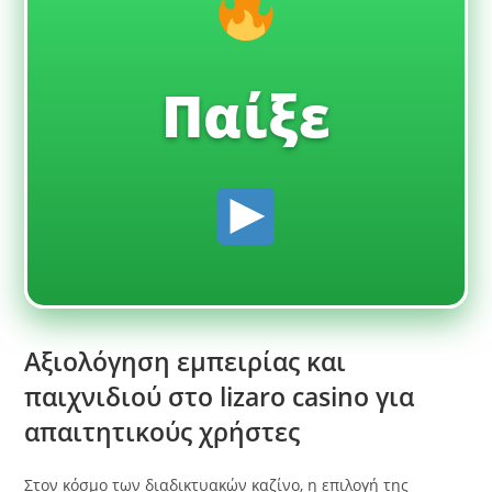
Παίξε
Αξιολόγηση εμπειρίας και
παιχνιδιού στο lizaro casino για
απαιτητικούς χρήστες
Στον κόσμο των διαδικτυακών καζίνο, η επιλογή της