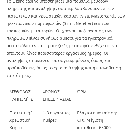
Το Lizaro casino υποστηρίζει μια ποικιλία μεθόδων
πληρωμής και ανάληψης, συμπεριλαμβανομένων των
πιστωτικών και χρεωστικών καρτών (Visa, Mastercard), των
ηλεκτρονικών πορτοφολιών (Skrill, Neteller) και των
τραπεζικών μεταφορών. Οι χρόνοι επεξεργασίας των
πληρωμών είναι συνήθως άμεσοι για τα ηλεκτρονικά
πορτοφόλια, ενώ οι τραπεζικές μεταφορές ενδέχεται να
απαιτούν λίγες περισσότερες εργάσιμες ημέρες. Οι
αναλήψεις υπόκεινται σε συγκεκριμένους όρους και
προϋποθέσεις, όπως το όριο ανάληψης και η επαλήθευση
ταυτότητας.
ΜΈΘΟΔΟΣ
ΧΡΌΝΟΣ
ΌΡΙΑ
ΠΛΗΡΩΜΉΣ
ΕΠΕΞΕΡΓΑΣΊΑΣ
Πιστωτική/
1-3 εργάσιμες
Ελάχιστη κατάθεση:
Χρεωστική
ημέρες
€10, Μέγιστη
Κάρτα
κατάθεση: €5000