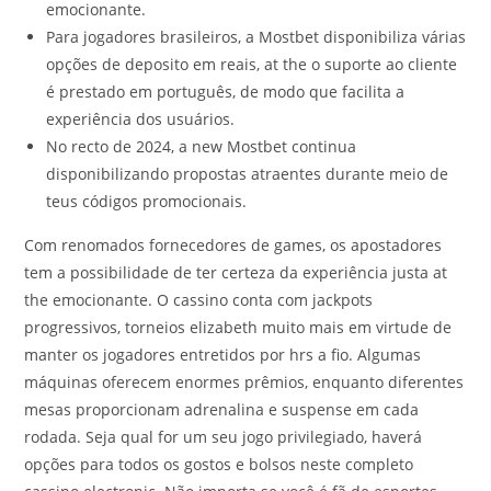
emocionante.
Para jogadores brasileiros, a Mostbet disponibiliza várias
opções de deposito em reais, at the o suporte ao cliente
é prestado em português, de modo que facilita a
experiência dos usuários.
No recto de 2024, a new Mostbet continua
disponibilizando propostas atraentes durante meio de
teus códigos promocionais.
Com renomados fornecedores de games, os apostadores
tem a possibilidade de ter certeza da experiência justa at
the emocionante. O cassino conta com jackpots
progressivos, torneios elizabeth muito mais em virtude de
manter os jogadores entretidos por hrs a fio. Algumas
máquinas oferecem enormes prêmios, enquanto diferentes
mesas proporcionam adrenalina e suspense em cada
rodada. Seja qual for um seu jogo privilegiado, haverá
opções para todos os gostos e bolsos neste completo