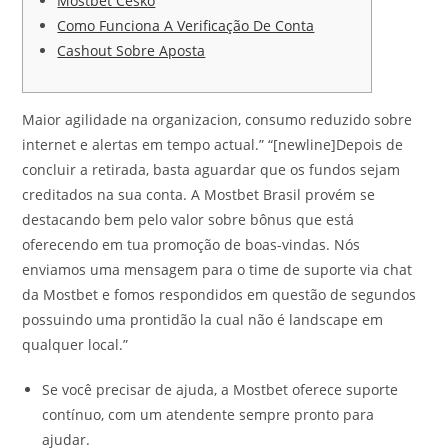
Mostbet Česko
Como Funciona A Verificação De Conta
Cashout Sobre Aposta
Maior agilidade na organizacion, consumo reduzido sobre
internet e alertas em tempo actual.” “[newline]Depois de
concluir a retirada, basta aguardar que os fundos sejam
creditados na sua conta. A Mostbet Brasil provém se
destacando bem pelo valor sobre bônus que está
oferecendo em tua promoção de boas-vindas. Nós
enviamos uma mensagem para o time de suporte via chat
da Mostbet e fomos respondidos em questão de segundos
possuindo uma prontidão la cual não é landscape em
qualquer local.”
Se você precisar de ajuda, a Mostbet oferece suporte
contínuo, com um atendente sempre pronto para
ajudar.