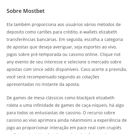
Sobre Mostbet
Ela também proporciona aos usuários vários métodos de
deposito como cartões para crédito, e-wallets elizabeth
transferências bancárias. Em seguida, escolha a categoria
de apostas que deseja averiguar, seja esportes ao vivo,
jogos sobre pré-temporada ou cassino online. Clique not
any evento de seu interesse e selecione o mercado sobre
apostas com since odds disponíveis. Caso acerte a previsão,
você será recompensado segundo as cotações
apresentadas no instante da aposta.
De games de mesa clássicos como blackjack elizabeth
roleta a uma infinidade de games de caça-níqueis, há algo
para todos os entusiastas de cassino. O recurso sobre
cassino ao vivo aprimora ainda néanmoins a experiência de
jogo ao proporcionar interação em pace real com crupiês