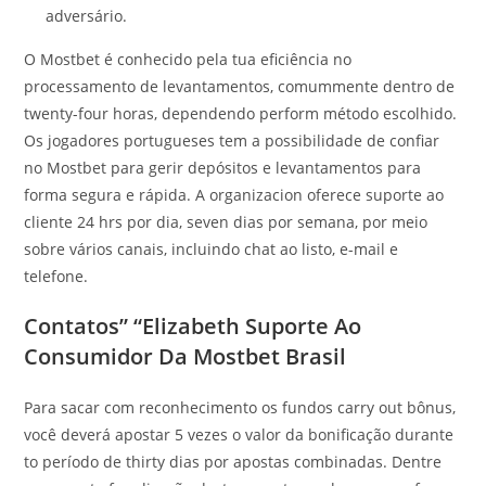
adversário.
O Mostbet é conhecido pela tua eficiência no
processamento de levantamentos, comummente dentro de
twenty-four horas, dependendo perform método escolhido.
Os jogadores portugueses tem a possibilidade de confiar
no Mostbet para gerir depósitos e levantamentos para
forma segura e rápida. A organizacion oferece suporte ao
cliente 24 hrs por dia, seven dias por semana, por meio
sobre vários canais, incluindo chat ao listo, e-mail e
telefone.
Contatos” “Elizabeth Suporte Ao
Consumidor Da Mostbet Brasil
Para sacar com reconhecimento os fundos carry out bônus,
você deverá apostar 5 vezes o valor da bonificação durante
to período de thirty dias por apostas combinadas. Dentre