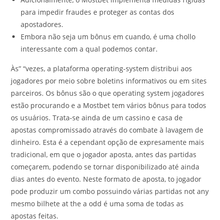
para impedir fraudes e proteger as contas dos
apostadores.
Embora não seja um bônus em cuando, é uma chollo
interessante com a qual podemos contar.
Às” “vezes, a plataforma operating-system distribui aos
jogadores por meio sobre boletins informativos ou em sites
parceiros. Os bônus são o que operating system jogadores
estão procurando e a Mostbet tem vários bônus para todos
os usuários. Trata-se ainda de um cassino e casa de
apostas compromissado através do combate à lavagem de
dinheiro. Esta é a cependant opção de expresamente mais
tradicional, em que o jogador aposta, antes das partidas
começarem, podendo se tornar disponibilizado até ainda
dias antes do evento. Neste formato de aposta, to jogador
pode produzir um combo possuindo várias partidas not any
mesmo bilhete at the a odd é uma soma de todas as
apostas feitas.