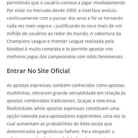
permitindo que o usuário comece a jogar imediatamente.
Por estar no mercado desde 2009, a interface evoluiu
continuamente com o passar dos anos e foi se tornando
cada vez mais segura – justificando os seus mais de um
milhão de usuários ao redor do mundo. A cobertura da
Champions League e Premier League realizada pela
Mostbet é muito completa e te permite apostar nos
melhores jogos dos campeonatos com odds fenomenais.
Entrar No Site Oficial
As apostas expressas, também conhecidas como apostas
multilinhas, oferecem grande versatilidade em relação às
apostas combinadas tradicionais. Graças a new essa
flexibilidade, while apostas expressas constituem uma
opção notevole para apostadores experientes, uma vez la
cual aumentam as probabilities de êxito ainda que
determinados prognósticos falhem. Para despedir o