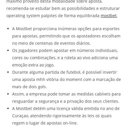
máximo proveito desta modalidade sobre aposta,
recomenda-se estudar bem as possibilidades e estruturar
operating system palpites de forma equilibrada
mostbet
.
A Mostbet proporciona inúmeras opções para esportes
para apostas, permitindo que os apostadores escolham
no meio de centenas de eventos diários.
Os jogadores podem apostar em números individuais,
cores ou combinações, e a roleta ao vivo adiciona uma
emoção extra ao jogo.
Durante alguma partida de futebol, é possível invertir
uma aposta mhh vitória do moment com a marcação de
mais de dois gols.
Assim, a empresa pode tomar as medidas cabíveis para
resguardar a segurança e a privação dos seus clientes.
A Mostbet detém uma licença válida emitida no ano de
Curaçao, atendendo rigorosamente às leis os quais
regem o lugar de apostas on-line.