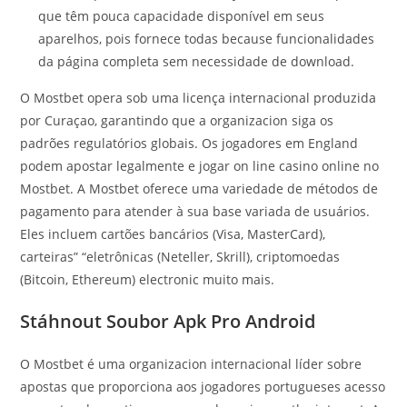
que têm pouca capacidade disponível em seus
aparelhos, pois fornece todas because funcionalidades
da página completa sem necessidade de download.
O Mostbet opera sob uma licença internacional produzida
por Curaçao, garantindo que a organizacion siga os
padrões regulatórios globais. Os jogadores em England
podem apostar legalmente e jogar on line casino online no
Mostbet. A Mostbet oferece uma variedade de métodos de
pagamento para atender à sua base variada de usuários.
Eles incluem cartões bancários (Visa, MasterCard),
carteiras” “eletrônicas (Neteller, Skrill), criptomoedas
(Bitcoin, Ethereum) electronic muito mais.
Stáhnout Soubor Apk Pro Android
O Mostbet é uma organizacion internacional líder sobre
apostas que proporciona aos jogadores portugueses acesso