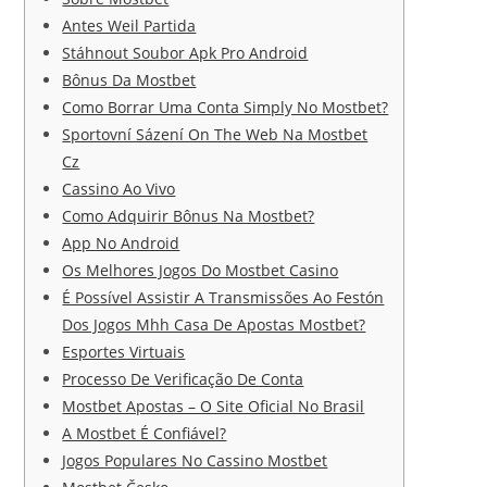
Antes Weil Partida
Stáhnout Soubor Apk Pro Android
Bônus Da Mostbet
Como Borrar Uma Conta Simply No Mostbet?
Sportovní Sázení On The Web Na Mostbet
Cz
Cassino Ao Vivo
Como Adquirir Bônus Na Mostbet?
App No Android
Os Melhores Jogos Do Mostbet Casino
É Possível Assistir A Transmissões Ao Festón
Dos Jogos Mhh Casa De Apostas Mostbet?
Esportes Virtuais
Processo De Verificação De Conta
Mostbet Apostas – O Site Oficial No Brasil
A Mostbet É Confiável?
Jogos Populares No Cassino Mostbet