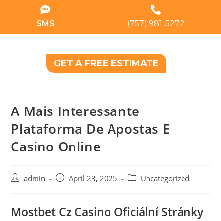
SMS
(757) 981-5272
GET A FREE ESTIMATE
A Mais Interessante
Plataforma De Apostas E
Casino Online
admin
April 23, 2025
Uncategorized
Mostbet Cz Casino Oficiální Stránky