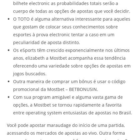
bilhete electronic as probabilidades totais serão a
cuerpo de todas as opções de apostas que você decidir.
O TOTO é alguma alternativa interessante para aqueles
que gostam de colocar seus conhecimentos sobre
esportes à prova electronic tentar a caso em um
peculiaridad de aposta distinto.
Os eSports têm crescido exponencialmente nos últimos
anos, elizabeth a Mostbet acompanha essa tendência
oferecendo uma variedade sobre opções de apostas em
jogos buscados.
Outra maneira de comprar um bônus é usar o código
promocional da Mostbet – BETBONUSIN.
Com sua program amigável e alguma vasta gama de
opções, a Mostbet se tornou rapidamente a favorita
entre operating system entusiastas de apostas no Brasil.
Você pode apostar maraudage do início de uma partida,
acessando os mercados de apostas ao vivo. Outra forma