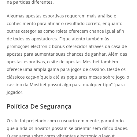
na partidas diferentes.
Algumas apostas esportivas requerem mais análise e
conhecimento para atinar o resultado correto, enquanto
outras categorias como roleta oferecem chance igual afin
de todos os apostadores. Fique atento também às
promoções electronic bônus oferecidos através da casa de
apostas para aumentar suas chances de ganhar. Além das
apostas esportivas, o site de apostas Mostbet também
oferece uma ampla gama para jogos de cassino. Desde os
clássicos caça-níqueis até as populares mesas sobre jogo, o
cassino da Mostbet possui algo para qualquer tipo” “para
jogador.
Política De Segurança
O site foi projetado com u usuário em mente, garantindo
que ainda os novatos possam se orientar sem dificuldades.
O esquema sobre cores vibrantes electronic o layout