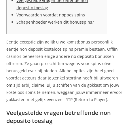
Veelgestelde vragen betreffende non
deposito toeslag
Voorwaarden voordat noppes spins
Schapenhoeder werken dit bonusspins?
Eentje exceptie zijn gelijk u welkomstbonus persoonlijk
eentje non deposit kosteloos spins premie bestaan. Offlin
casino’s beheersen enige andere no deposito bonussen
offreren. Ze gaan pro schiften wegens voor spins ofwe
bonusgeld over bij bieden. Allebei opties zijn heel goed
voordat acteurs daar je genkel storting hoeft bij uitvoeren
om zijd erbij claime.
Bij u schiften van de gokkast om jouw
kosteloos spins te nemen, weggaan jouw immermeer ervoor
gokkasten met gelijk evenzeer RTP (Return to Player).
Veelgestelde vragen betreffende non
deposito toeslag