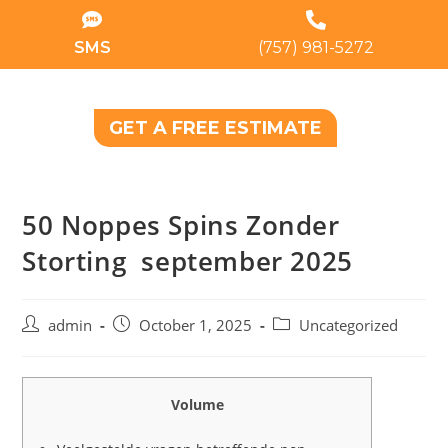
SMS
(757) 981-5272
GET A FREE ESTIMATE
50 Noppes Spins Zonder
Storting ️ september 2025
admin
October 1, 2025
Uncategorized
Volume