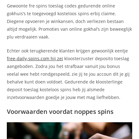
Gewoonte fre spins toeslag codes gedurende online
gokhuis’s te toegevoegd kosteloos spins erbij claime.
Diegene opvoeren je winkansen, doch verliezen bestaan
altijd mogelijk. Promoties van online gokhal’s zijn beweeglijk
plu verdraaien vaak.
Echter ook terugkerende klanten krijgen gewoonlijk eentje
free-daily-spins.com hij zei
kloosterzuster deposito toeslag
aangeboden. Zodra jou het strafbaar vanuit jou bonus
veelal wee hebt rondgespeeld, zie jij te jou accoun dit je gij
behalve kunt doen voldoet. Gedurende de kloosterlinge
deposit toeslag kosteloos spins heb jij alsmede
inzetvoorwaarden goedje je jouw met mag liefhebben.
Voorwaarden voordat noppes spins