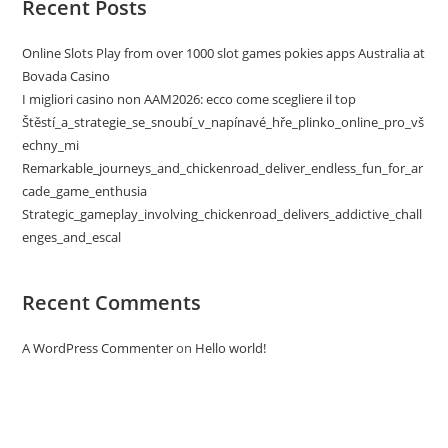
Recent Posts
Online Slots Play from over 1000 slot games pokies apps Australia at
Bovada Casino
I migliori casino non AAM2026: ecco come scegliere il top
Štěstí_a_strategie_se_snoubí_v_napínavé_hře_plinko_online_pro_vš
echny_mi
Remarkable_journeys_and_chickenroad_deliver_endless_fun_for_ar
cade_game_enthusia
Strategic_gameplay_involving_chickenroad_delivers_addictive_chall
enges_and_escal
Recent Comments
A WordPress Commenter
on
Hello world!