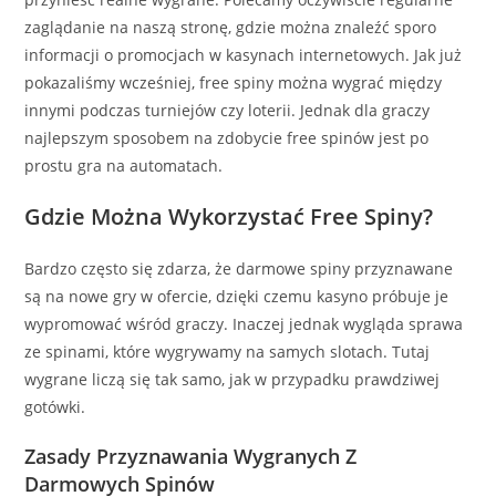
zaglądanie na naszą stronę, gdzie można znaleźć sporo
informacji o promocjach w kasynach internetowych. Jak już
pokazaliśmy wcześniej, free spiny można wygrać między
innymi podczas turniejów czy loterii. Jednak dla graczy
najlepszym sposobem na zdobycie free spinów jest po
prostu gra na automatach.
Gdzie Można Wykorzystać Free Spiny?
Bardzo często się zdarza, że darmowe spiny przyznawane
są na nowe gry w ofercie, dzięki czemu kasyno próbuje je
wypromować wśród graczy. Inaczej jednak wygląda sprawa
ze spinami, które wygrywamy na samych slotach. Tutaj
wygrane liczą się tak samo, jak w przypadku prawdziwej
gotówki.
Zasady Przyznawania Wygranych Z
Darmowych Spinów