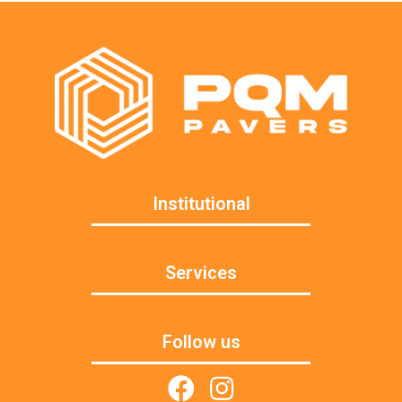
Institutional
Services
Follow us