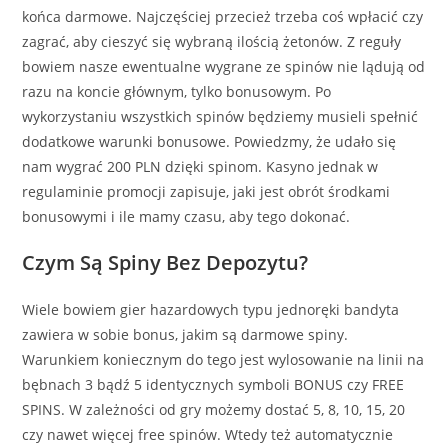
końca darmowe. Najczęściej przecież trzeba coś wpłacić czy
zagrać, aby cieszyć się wybraną ilością żetonów. Z reguły
bowiem nasze ewentualne wygrane ze spinów nie lądują od
razu na koncie głównym, tylko bonusowym. Po
wykorzystaniu wszystkich spinów będziemy musieli spełnić
dodatkowe warunki bonusowe. Powiedzmy, że udało się
nam wygrać 200 PLN dzięki spinom. Kasyno jednak w
regulaminie promocji zapisuje, jaki jest obrót środkami
bonusowymi i ile mamy czasu, aby tego dokonać.
Czym Są Spiny Bez Depozytu?
Wiele bowiem gier hazardowych typu jednoręki bandyta
zawiera w sobie bonus, jakim są darmowe spiny.
Warunkiem koniecznym do tego jest wylosowanie na linii na
bębnach 3 bądź 5 identycznych symboli BONUS czy FREE
SPINS. W zależności od gry możemy dostać 5, 8, 10, 15, 20
czy nawet więcej free spinów. Wtedy też automatycznie