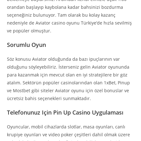
orandan başlayıp kaybolana kadar bahsinizi bozdurma
seçeneğiniz bulunuyor. Tam olarak bu kolay kazanç
nedeniyle de Aviator casino oyunu Türkiye’de hızla sevilmiş
ve popüler olmuştur.
Sorumlu Oyun
Söz konusu Aviator olduğunda da bazı ipuçlarının var
olduğunu söyleyebiliriz. İsterseniz gelin Aviator oyununda
para kazanmak için mevcut olan en iyi stratejilere bir göz
atalım. Sektörün popüler casinolarından olan 1xBet, Pinup
ve Mostbet gibi siteler Aviator oyunu için özel bonuslar ve
ücretsiz bahis seçenekleri sunmaktadır.
Telefonunuz Için Pin Up Casino Uygulaması
Oyuncular, mobil cihazlarda slotlar, masa oyunları, canlı
krupiye oyunları ve video poker çeşitleri dahil olmak üzere