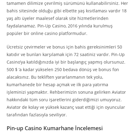
tamamen dilimize çevrilmiş sürümünü kullanabilirsiniz. Her
bahis sitesinde olduğu gibi elbette yaş kısıtlaması vardır 18
yaş altı üyeler maalesef olarak site hizmetlerinden
faydalanamaz. Pin-Up Casino, 2016 yılında kurulmuş
popüler bir online casino platformudur.
Ücretsiz çevirmeler ve bonus için bahis gereksinimleri 50
katıdır ve bunları karşılamak için 72 saatiniz vardır. Pin-Up
Casino’ya katıldığınızda iyi bir başlangıç yapmış olursunuz.
500 $ ‘a kadar yükselen 250 bedava dönüş ve bonus fon
alacaksınız. Bu tekliften yararlanmanın tek yolu,
kumarhanede bir hesap açmak ve ilk para yatırma
işleminizi yapmaktır. Rehberimizin sonuna gelirken Aviator
hakkındaki tüm soru işaretlerini giderdiğimizi umuyoruz.
Aviator de kolay ve yüksek kazanç vaat ettiği için oyuncular
tarafından fazlasıyla seviliyor.
Pin-up Casino Kumarhane İncelemesi