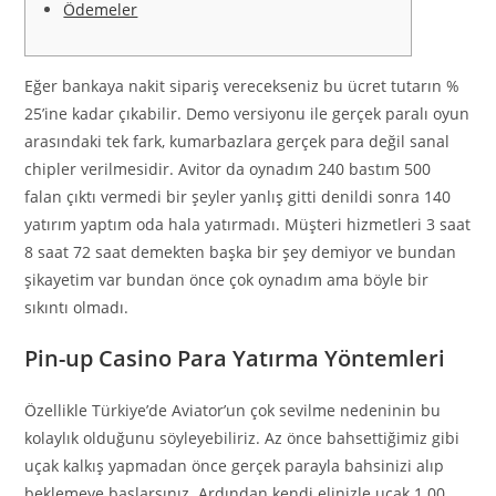
Ödemeler
Eğer bankaya nakit sipariş verecekseniz bu ücret tutarın %
25’ine kadar çıkabilir. Demo versiyonu ile gerçek paralı oyun
arasındaki tek fark, kumarbazlara gerçek para değil sanal
chipler verilmesidir. Avitor da oynadım 240 bastım 500
falan çıktı vermedi bir şeyler yanlış gitti denildi sonra 140
yatırım yaptım oda hala yatırmadı. Müşteri hizmetleri 3 saat
8 saat 72 saat demekten başka bir şey demiyor ve bundan
şikayetim var bundan önce çok oynadım ama böyle bir
sıkıntı olmadı.
Pin-up Casino Para Yatırma Yöntemleri
Özellikle Türkiye’de Aviator’un çok sevilme nedeninin bu
kolaylık olduğunu söyleyebiliriz. Az önce bahsettiğimiz gibi
uçak kalkış yapmadan önce gerçek parayla bahsinizi alıp
beklemeye başlarsınız. Ardından kendi elinizle uçak 1.00