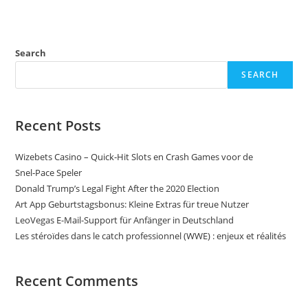
Search
SEARCH
Recent Posts
Wizebets Casino – Quick‑Hit Slots en Crash Games voor de
Snel‑Pace Speler
Donald Trump’s Legal Fight After the 2020 Election
Art App Geburtstagsbonus: Kleine Extras für treue Nutzer
LeoVegas E-Mail-Support für Anfänger in Deutschland
Les stéroïdes dans le catch professionnel (WWE) : enjeux et réalités
Recent Comments