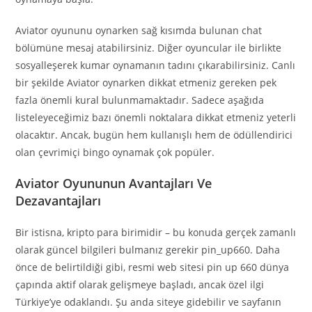
Aviator oyununu oynarken sağ kısımda bulunan chat
bölümüne mesaj atabilirsiniz. Diğer oyuncular ile birlikte
sosyalleşerek kumar oynamanın tadını çıkarabilirsiniz. Canlı
bir şekilde Aviator oynarken dikkat etmeniz gereken pek
fazla önemli kural bulunmamaktadır. Sadece aşağıda
listeleyeceğimiz bazı önemli noktalara dikkat etmeniz yeterli
olacaktır. Ancak, bugün hem kullanışlı hem de ödüllendirici
olan çevrimiçi bingo oynamak çok popüler.
Aviator Oyununun Avantajları Ve
Dezavantajları
Bir istisna, kripto para birimidir – bu konuda gerçek zamanlı
olarak güncel bilgileri bulmanız gerekir pin_up660. Daha
önce de belirtildiği gibi, resmi web sitesi pin up 660 dünya
çapında aktif olarak gelişmeye başladı, ancak özel ilgi
Türkiye’ye odaklandı. Şu anda siteye gidebilir ve sayfanın