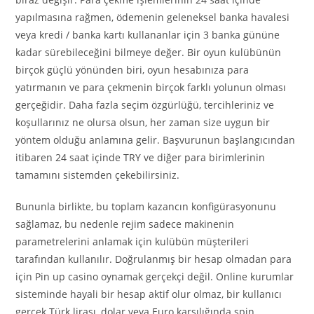
yapılmasına rağmen, ödemenin geleneksel banka havalesi
veya kredi / banka kartı kullananlar için 3 banka gününe
kadar sürebileceğini bilmeye değer. Bir oyun kulübünün
birçok güçlü yönünden biri, oyun hesabınıza para
yatırmanın ve para çekmenin birçok farklı yolunun olması
gerçeğidir. Daha fazla seçim özgürlüğü, tercihleriniz ve
koşullarınız ne olursa olsun, her zaman size uygun bir
yöntem olduğu anlamına gelir. Başvurunun başlangıcından
itibaren 24 saat içinde TRY ve diğer para birimlerinin
tamamını sistemden çekebilirsiniz.
Bununla birlikte, bu toplam kazancın konfigürasyonunu
sağlamaz, bu nedenle rejim sadece makinenin
parametrelerini anlamak için kulübün müşterileri
tarafından kullanılır. Doğrulanmış bir hesap olmadan para
için Pin up casino oynamak gerçekçi değil. Online kurumlar
sisteminde hayali bir hesap aktif olur olmaz, bir kullanıcı
gerçek Türk lirası, dolar veya Euro karşılığında spin