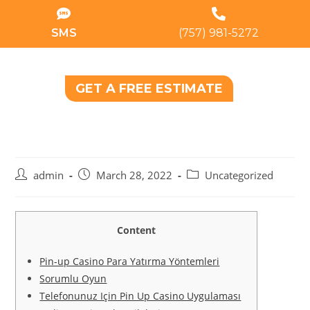
SMS
(757) 981-5272
GET A FREE ESTIMATE
admin
March 28, 2022
Uncategorized
Content
Pin-up Casino Para Yatırma Yöntemleri
Sorumlu Oyun
Telefonunuz Için Pin Up Casino Uygulaması