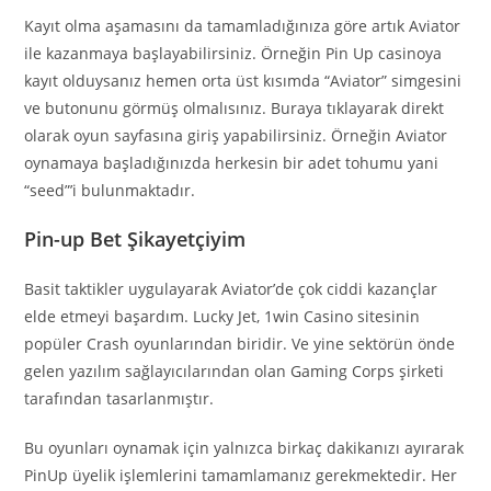
Kayıt olma aşamasını da tamamladığınıza göre artık Aviator
ile kazanmaya başlayabilirsiniz. Örneğin Pin Up casinoya
kayıt olduysanız hemen orta üst kısımda “Aviator” simgesini
ve butonunu görmüş olmalısınız. Buraya tıklayarak direkt
olarak oyun sayfasına giriş yapabilirsiniz. Örneğin Aviator
oynamaya başladığınızda herkesin bir adet tohumu yani
“seed”’i bulunmaktadır.
Pin-up Bet Şikayetçiyim
Basit taktikler uygulayarak Aviator’de çok ciddi kazançlar
elde etmeyi başardım. Lucky Jet, 1win Casino sitesinin
popüler Crash oyunlarından biridir. Ve yine sektörün önde
gelen yazılım sağlayıcılarından olan Gaming Corps şirketi
tarafından tasarlanmıştır.
Bu oyunları oynamak için yalnızca birkaç dakikanızı ayırarak
PinUp üyelik işlemlerini tamamlamanız gerekmektedir. Her