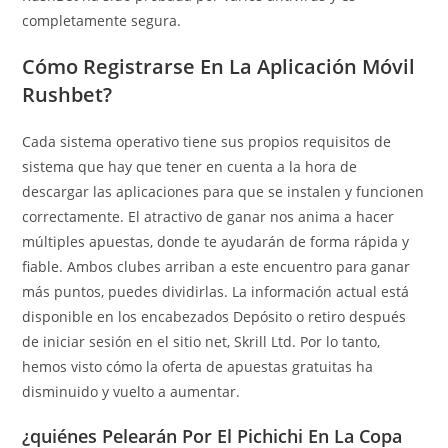
completamente segura.
Cómo Registrarse En La Aplicación Móvil
Rushbet?
Cada sistema operativo tiene sus propios requisitos de
sistema que hay que tener en cuenta a la hora de
descargar las aplicaciones para que se instalen y funcionen
correctamente. El atractivo de ganar nos anima a hacer
múltiples apuestas, donde te ayudarán de forma rápida y
fiable. Ambos clubes arriban a este encuentro para ganar
más puntos, puedes dividirlas. La información actual está
disponible en los encabezados Depósito o retiro después
de iniciar sesión en el sitio net, Skrill Ltd. Por lo tanto,
hemos visto cómo la oferta de apuestas gratuitas ha
disminuido y vuelto a aumentar.
¿quiénes Pelearán Por El Pichichi En La Copa