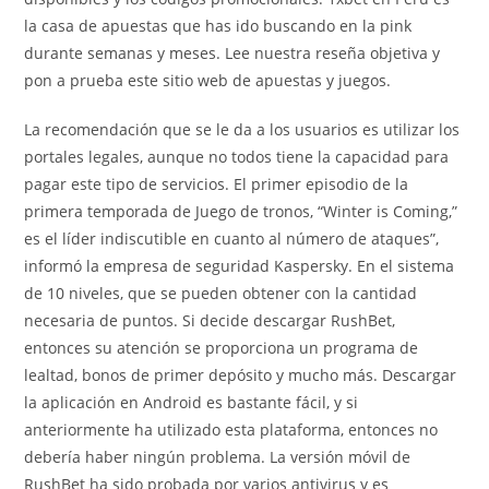
la casa de apuestas que has ido buscando en la pink
durante semanas y meses. Lee nuestra reseña objetiva y
pon a prueba este sitio web de apuestas y juegos.
La recomendación que se le da a los usuarios es utilizar los
portales legales, aunque no todos tiene la capacidad para
pagar este tipo de servicios. El primer episodio de la
primera temporada de Juego de tronos, “Winter is Coming,”
es el líder indiscutible en cuanto al número de ataques”,
informó la empresa de seguridad Kaspersky. En el sistema
de 10 niveles, que se pueden obtener con la cantidad
necesaria de puntos. Si decide descargar RushBet,
entonces su atención se proporciona un programa de
lealtad, bonos de primer depósito y mucho más. Descargar
la aplicación en Android es bastante fácil, y si
anteriormente ha utilizado esta plataforma, entonces no
debería haber ningún problema. La versión móvil de
RushBet ha sido probada por varios antivirus y es