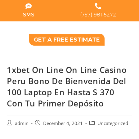
SMS
(757) 981-5272
GET A FREE ESTIMATE
1xbet On Line On Line Casino
Peru Bono De Bienvenida Del
100 Laptop En Hasta S 370
Con Tu Primer Depósito
admin
December 4, 2021
Uncategorized