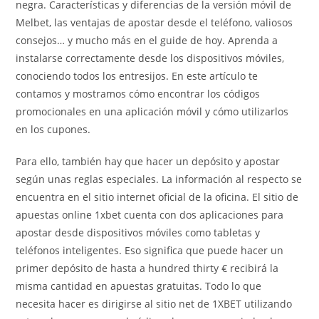
negra. Características y diferencias de la versión móvil de
Melbet, las ventajas de apostar desde el teléfono, valiosos
consejos… y mucho más en el guide de hoy. Aprenda a
instalarse correctamente desde los dispositivos móviles,
conociendo todos los entresijos. En este artículo te
contamos y mostramos cómo encontrar los códigos
promocionales en una aplicación móvil y cómo utilizarlos
en los cupones.
Para ello, también hay que hacer un depósito y apostar
según unas reglas especiales. La información al respecto se
encuentra en el sitio internet oficial de la oficina. El sitio de
apuestas online 1xbet cuenta con dos aplicaciones para
apostar desde dispositivos móviles como tabletas y
teléfonos inteligentes. Eso significa que puede hacer un
primer depósito de hasta a hundred thirty € recibirá la
misma cantidad en apuestas gratuitas. Todo lo que
necesita hacer es dirigirse al sitio net de 1XBET utilizando