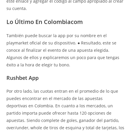
este enlace y agregar el código al campo apropiado al crear
su cuenta.
Lo Último En Colombiacom
También puede buscar la app por su nombre en el
playmarket oficial de su dispositivo. ● Resultado, este se
conoce al finalizar el evento de una apuesta elegida.
Algunos de ellos y explicaremos un poco para que tengas
éxito a la hora de elegir tu bono.
Rushbet App
Por otro lado, las cuotas entran en el promedio de lo que
puedes encontrar en el mercado de las apuestas
deportivas en Colombia. En cuanto a los mercados, un
partido importa puede ofrecer hasta 120 opciones de
apuestas. Siendo complete de goles, ganador del partido,
over/under, whole de tiros de esquina y total de tarjetas, los