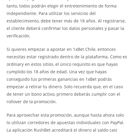
tanto, todos podrán elegir el entretenimiento de forma
independiente. Para utilizar los servicios del
establecimiento, debe tener más de 18 años. Al registrarse,
el cliente deberá confirmar los datos personales y pasar la
verificación.
Si quieres empezar a apostar en 1xBet Chile, entonces
necesitas estar registrado dentro de la plataforma. Como es
ordinary en estos sitios, el único requisito es que hayas
cumplido los 18 años de edad. Una vez que hayas
conseguido tus primeras ganancias en 1xBet podrás
empezar a retirar tu dinero. Solo recuerda que, en el caso
de tener un bono activo, primero deberás cumplir con el
rollover de la promoción.
Para aprovechar esta promoción, aunque hasta ahora solo
lo utilizan corredores de apuestas individuales con PayPal.
La aplicación RushBet acreditará el dinero al saldo casi