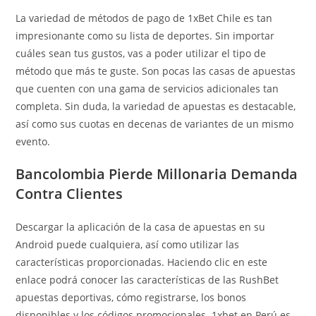
La variedad de métodos de pago de 1xBet Chile es tan
impresionante como su lista de deportes. Sin importar
cuáles sean tus gustos, vas a poder utilizar el tipo de
método que más te guste. Son pocas las casas de apuestas
que cuenten con una gama de servicios adicionales tan
completa. Sin duda, la variedad de apuestas es destacable,
así como sus cuotas en decenas de variantes de un mismo
evento.
Bancolombia Pierde Millonaria Demanda
Contra Clientes
Descargar la aplicación de la casa de apuestas en su
Android puede cualquiera, así como utilizar las
características proporcionadas. Haciendo clic en este
enlace podrá conocer las características de las RushBet
apuestas deportivas, cómo registrarse, los bonos
disponibles y los códigos promocionales. 1xbet en Perú es