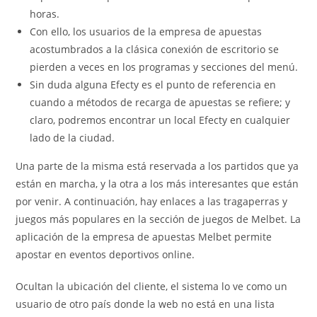
horas.
Con ello, los usuarios de la empresa de apuestas
acostumbrados a la clásica conexión de escritorio se
pierden a veces en los programas y secciones del menú.
Sin duda alguna Efecty es el punto de referencia en
cuando a métodos de recarga de apuestas se refiere; y
claro, podremos encontrar un local Efecty en cualquier
lado de la ciudad.
Una parte de la misma está reservada a los partidos que ya
están en marcha, y la otra a los más interesantes que están
por venir. A continuación, hay enlaces a las tragaperras y
juegos más populares en la sección de juegos de Melbet. La
aplicación de la empresa de apuestas Melbet permite
apostar en eventos deportivos online.
Ocultan la ubicación del cliente, el sistema lo ve como un
usuario de otro país donde la web no está en una lista