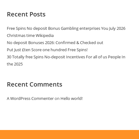
Recent Posts
Free Spins No deposit Bonus Gambling enterprises You July 2026
Christmas time Wikipedia
No deposit Bonuses 2026: Confirmed & Checked out
Put Just £ten Score one hundred Free Spins!
30 Totally free Spins No-deposit Incentives For all of us People In
the 2025
Recent Comments
A WordPress Commenter
on
Hello world!