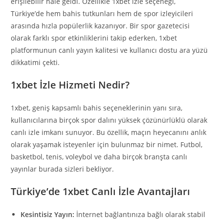
erişilebilir hale geldi. Özellikle 1xbet izle seçeneği,
Türkiye’de hem bahis tutkunları hem de spor izleyicileri
arasında hızla popülerlik kazanıyor. Bir spor gazetecisi
olarak farklı spor etkinliklerini takip ederken, 1xbet
platformunun canlı yayın kalitesi ve kullanıcı dostu ara yüzü
dikkatimi çekti.
1xbet İzle Hizmeti Nedir?
1xbet, geniş kapsamlı bahis seçeneklerinin yanı sıra,
kullanıcılarına birçok spor dalını yüksek çözünürlüklü olarak
canlı izle imkanı sunuyor. Bu özellik, maçın heyecanını anlık
olarak yaşamak isteyenler için bulunmaz bir nimet. Futbol,
basketbol, tenis, voleybol ve daha birçok branşta canlı
yayınlar burada sizleri bekliyor.
Türkiye’de 1xbet Canlı İzle Avantajları
Kesintisiz Yayın:
İnternet bağlantınıza bağlı olarak stabil