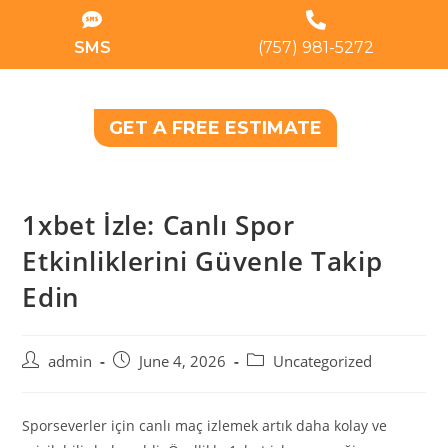
SMS
(757) 981-5272
GET A FREE ESTIMATE
1xbet İzle: Canlı Spor
Etkinliklerini Güvenle Takip
Edin
admin
June 4, 2026
Uncategorized
Sporseverler için canlı maç izlemek artık daha kolay ve