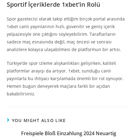
Sportif İçeriklerde 1xbet’in Rolü
Spor gazetecisi olarak takip ettiğim birçok portal arasında
1xbet canlı yayınlarının hızlı, güvenilir ve geniş içerik
yelpazesiyle öne çıktığını söyleyebilirim. Taraftarların
sadece maç esnasında değil, maç öncesi ve sonrası
analizlere kolayca ulaşabilmesi de platformun bir artısı.
Türkiye’de spor izleme alışkanlıkları gelişirken, kaliteli
platformlar arayışı da artıyor. 1xbet, sunduğu canlı
yayınlarla bu ihtiyacı karşılamada önemli bir rol oynuyor.
Hemen bugün deneyerek maçlara farklı bir açıdan
bakabilirsiniz.
YOU MIGHT ALSO LIKE
Freispiele Bloß Einzahlung 2024 Neuartig