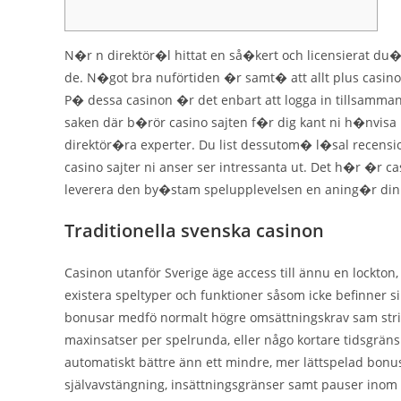
N�r n direktör�l hittat en så�kert och licensierat d
de. N�got bra nuförtiden �r samt� att allt plus casino
P� dessa casinon �r det enbart att logga in tillsamman
saken där b�rör casino sajten f�r dig kant ni h�nvisa 
direktör�ra experter.
Du list dessutom� l�sal recension
casino sajter ni anser ser intressanta ut. Det h�r �r 
leverera den by�stam spelupplevelsen en aning�r din
Traditionella svenska casinon
Casinon utanför Sverige äge access till ännu en lockton,
existera speltyper och funktioner såsom icke befinner s
bonusar medfö normalt högre omsättningskrav sam stri
maxinsatser per spelrunda, eller någo kortare tidsgräns 
automatiskt bättre änn ett mindre, mer lättspelad bonu
självavstängning, insättningsgränser samt pauser inom