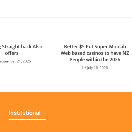
 Straight back Also
Better $5 Put Super Moolah
offers
Web based casinos to have NZ
People within the 2026
eptember 21, 2025
July 16, 2026
Institutional