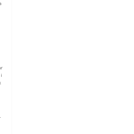
a
ar
 i
k
r