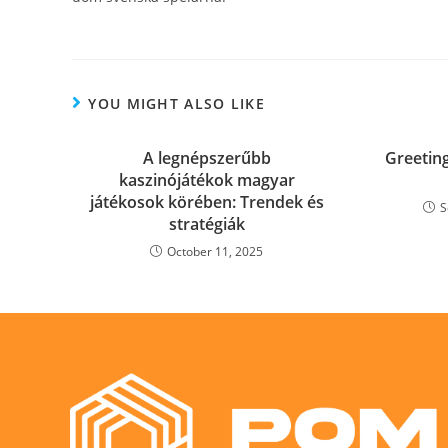
YOU MIGHT ALSO LIKE
A legnépszerűbb
Greeting
kaszinójátékok magyar
játékosok körében: Trendek és
S
stratégiák
October 11, 2025