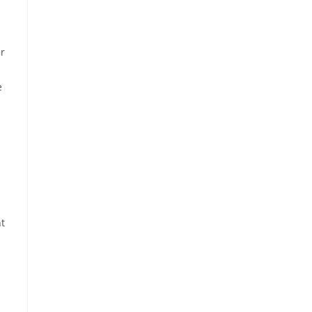
er
e
nt