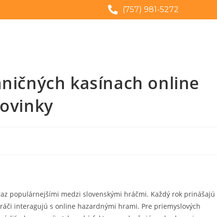
(757) 981-5272
aničných kasínach online
novinky
raz populárnejšími medzi slovenskými hráčmi. Každý rok prinášajú
hráči interagujú s online hazardnými hrami. Pre priemyslových