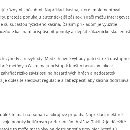
vujú rôznymi spôsobmi. Napríklad, kasína, ktoré implementovali
ty, pretože ponúkajú autentickejší zážitok. Hráči môžu interagovať
že sú súčasťou fyzického kasína. Ďalším príkladom je využitie
možňuje kasínam prispôsobiť ponuky a zlepšiť zákaznícku skúsenosť
ť ich výhody a nevýhody. Medzi hlavné výhody patrí široká dostupno
latobné metódy a často majú prístup k lepším bonusom ako v
ahŕňať riziko závislosti na hazardných hrách a nedostatok
ž je dôležité sledovať regulácie a zabezpečiť, aby kasína dodržiaval
dôležité mať na pamäti aj okrajové prípady. Napríklad, niektoré
 svoje ponuky kultúrnym preferenciám hráčov. Taktiež je dôležité
 pretože to môže mať vplyv na dostupnosť a typy hier, ktoré sú