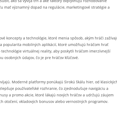
osúdiť, ako sa vyvíja trh a aké faktory ovplyvňujú rozhodovanie
u mať významný dopad na regulácie, marketingové stratégie a
ové koncepty a technológie, ktoré menia spôsob, akým hráči zažíva
a popularita mobilných aplikácií, ktoré umožňujú hráčom hrať
technológie virtuálnej reality, aby poskytli hráčom imerzívnejší
nu osobných údajov, čo je pre hráčov kľúčové.
víjajú. Moderné platformy ponúkajú širokú škálu hier, od klasickýc
zlepšuje používateľské rozhranie, čo zjednodušuje navigáciu a
onusy a promo akcie, ktoré lákajú nových hráčov a udržujú záujem
ých otočení, vkladových bonusov alebo vernostných programov.