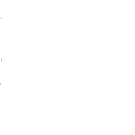
 s
.
sť
i