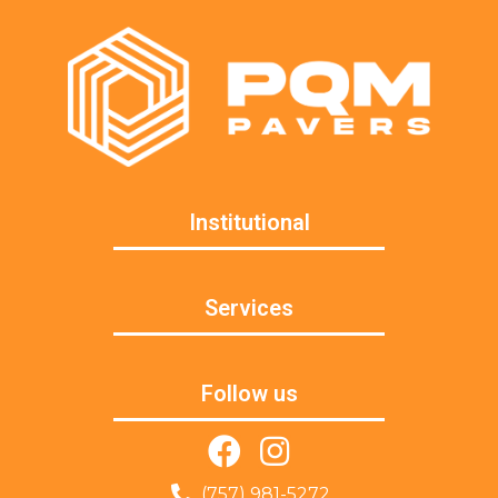
Institutional
Services
Follow us
(757) 981-5272