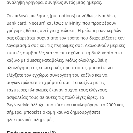
ανάληψη γρήγορα, συνήθως εντός μιας ημέρας.
Οι επιλογές πώλησης (put options) συνήθως είναι Visa,
Bank card, Neosurf, και ίσως MiFinity, που προσφέρουν
γρήγορες θέσεις αντί για χρεώσεις. Η μείωση των κερδών
σας εξαρτάται συχνά από τον τρόπο που διαχειρίζεστε τον
λογαριασμό σας και τις πληρωμές σας. Ακολουθούν μερικές
τυπικές συμβουλές για να επιταχύνετε τη διαδικασία στα
καζίνο με άμεσες καταβολές. Μόλις ολοκληρωθεί η
αξιολόγηση της εσωτερικής προστασίας, μπορείτε να
ελέγξετε τον εγχώριο συνεργάτη του καζίνο και να
συγκεντρώσετε τα χρήματά σας. Τα καζίνο με τις
ταχύτερες πληρωμές έκαναν συχνά τους ελέγχους
ασφαλείας τους σε αυτές τις πολύ λίγες ώρες. Το
PayNearMe άλλαξε από τότε που κυκλοφόρησε το 2009 και,
σήμερα, μπορείτε ακόμη και να δημιουργήσετε
ηλεκτρονικές πληρωμές.