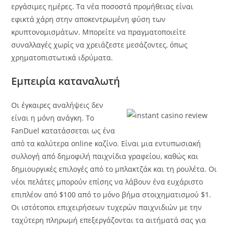
εργάσιμες ημέρες. Τα νέα ποσοστά προμήθειας είναι
εφικτά χάρη στην αποκεντρωμένη φύση των
κρυπτονομισμάτων. Μπορείτε να πραγματοποιείτε
συναλλαγές χωρίς να χρειάζεστε μεσάζοντες, όπως
χρηματοπιστωτικά ιδρύματα.
Εμπειρία καταναλωτή
Οι έγκαιρες αναλήψεις δεν
είναι η μόνη ανάγκη. Το
FanDuel κατατάσσεται ως ένα
από τα καλύτερα online καζίνο. Είναι μια εντυπωσιακή
συλλογή από δημοφιλή παιχνίδια γραφείου, καθώς και
δημιουργικές επιλογές από το μπλακτζάκ και τη ρουλέτα. Οι
νέοι πελάτες μπορούν επίσης να λάβουν ένα ευχάριστο
επιπλέον από $100 από το μόνο βήμα στοιχηματισμού $1.
Οι ιστότοποι επιχειρήσεων τυχερών παιχνιδιών με την
ταχύτερη πληρωμή επεξεργάζονται τα αιτήματά σας για