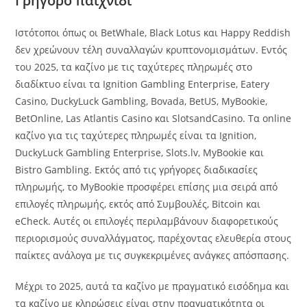
Γρήγορο παιχνίδι
Ιστότοποι όπως οι BetWhale, Black Lotus και Happy Reddish
δεν χρεώνουν τέλη συναλλαγών κρυπτονομισμάτων. Εντός
του 2025, τα καζίνο με τις ταχύτερες πληρωμές στο
διαδίκτυο είναι τα Ignition Gambling Enterprise, Eatery
Casino, DuckyLuck Gambling, Bovada, BetUS, MyBookie,
BetOnline, Las Atlantis Casino και SlotsandCasino. Τα online
καζίνο για τις ταχύτερες πληρωμές είναι τα Ignition,
DuckyLuck Gambling Enterprise, Slots.lv, MyBookie και
Bistro Gambling. Εκτός από τις γρήγορες διαδικασίες
πληρωμής, το MyBookie προσφέρει επίσης μια σειρά από
επιλογές πληρωμής, εκτός από Συμβουλές, Bitcoin και
eCheck. Αυτές οι επιλογές περιλαμβάνουν διαφορετικούς
περιορισμούς συναλλάγματος, παρέχοντας ελευθερία στους
παίκτες ανάλογα με τις συγκεκριμένες ανάγκες απόσπασης.
Μέχρι το 2025, αυτά τα καζίνο με πραγματικό εισόδημα και
τα καζίνο με κληρώσεις είναι στην πραγματικότητα οι