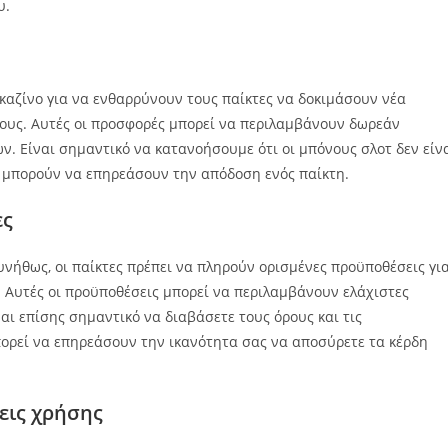
υ.
καζίνο για να ενθαρρύνουν τους παίκτες να δοκιμάσουν νέα
τους. Αυτές οι προσφορές μπορεί να περιλαμβάνουν δωρεάν
. Είναι σημαντικό να κατανοήσουμε ότι οι μπόνους σλοτ δεν είν
 μπορούν να επηρεάσουν την απόδοση ενός παίκτη.
ες
υνήθως, οι παίκτες πρέπει να πληρούν ορισμένες προϋποθέσεις γι
 Αυτές οι προϋποθέσεις μπορεί να περιλαμβάνουν ελάχιστες
ναι επίσης σημαντικό να διαβάσετε τους όρους και τις
πορεί να επηρεάσουν την ικανότητα σας να αποσύρετε τα κέρδη
εις χρήσης