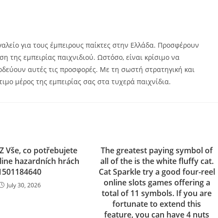
γαλείο για τους έμπειρους παίκτες στην Ελλάδα. Προσφέρουν
ση της εμπειρίας παιχνιδιού. Ωστόσο, είναι κρίσιμο να
οδεύουν αυτές τις προσφορές. Με τη σωστή στρατηγική και
ιμο μέρος της εμπειρίας σας στα τυχερά παιχνίδια.
Z Vše, co potřebujete
The greatest paying symbol of
line hazardních hrách
all of the is the white fluffy cat.
1501184640
Cat Sparkle try a good four-reel
online slots games offering a
July 30, 2026
total of 11 symbols. If you are
fortunate to extend this
feature, you can have 4 nuts